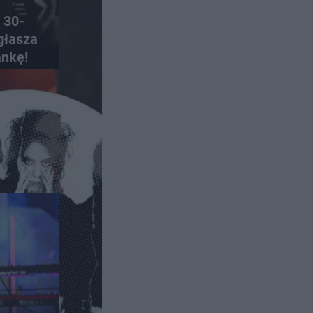
 30-
głasza
ankę!