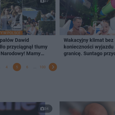
37
Y W POLSCE
pałów Dawid
Wakacyjny klimat bez
ło przyciągnął tłumy
konieczności wyjazdu
 Narodowy! Mamy
granicę. Suntago przy
 publiczności
nie tylko wodnymi atr
.
4
5
6
...
100
34