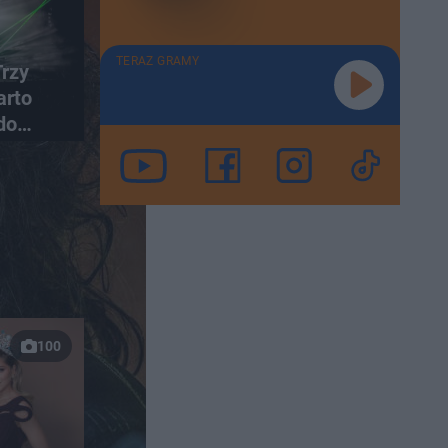
TERAZ GRAMY
Trzy
arto
do
100