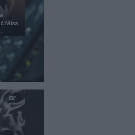
 w
ać Miss
olski?
7