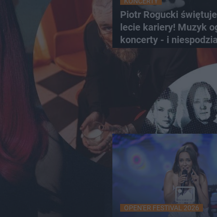
KONCERTY
Piotr Rogucki świętuje
lecie kariery! Muzyk o
koncerty - i niespodzi
OPEN'ER FESTIVAL 2026