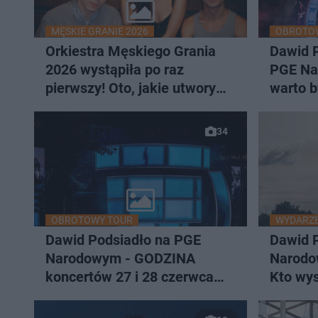
MĘSKIE GRANIE 2026
OBROTOW
Orkiestra Męskiego Grania
Dawid P
2026 wystąpiła po raz
PGE Na
pierwszy! Oto, jakie utwory
warto b
zagrała
[RELAC
34
OBROTOWY TOUR
WYDARZ
Dawid Podsiadło na PGE
Dawid 
Narodowym - GODZINA
Narodo
koncertów 27 i 28 czerwca
Kto wys
2026. O której otwarcie
gwiazd
bramek?
artysta!