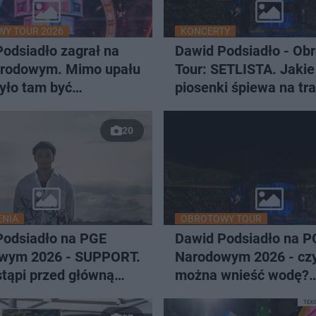
Y TOUR 2026
KONCERTY
odsiadło zagrał na
Dawid Podsiadło - Ob
rodowym. Mimo upału
Tour: SETLISTA. Jakie
yło tam być
piosenki śpiewa na tra
JA]
koncertowej w 2026?
20
ENIA
OBROTOWY TOUR
Podsiadło na PGE
Dawid Podsiadło na P
wym 2026 - SUPPORT.
Narodowym 2026 - cz
tąpi przed główną
można wnieść wodę?
ą? To wyjątkowy
Organizatorzy szykują
TEK
upały