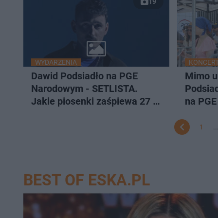
19
WYDARZENIA
KONCERT
Dawid Podsiadło na PGE
Mimo u
Narodowym - SETLISTA.
Podsiad
Jakie piosenki zaśpiewa 27 i
na PGE
28 czerwca 2026?
zdjęcia
1
..
BEST OF ESKA.PL