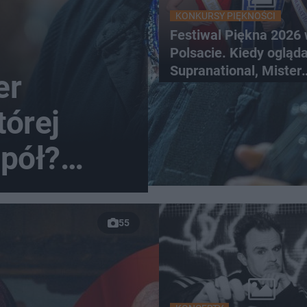
KONKURSY PIĘKNOŚCI
Festiwal Piękna 2026
Polsacie. Kiedy ogląd
Supranational, Mister
er
Supranational i Miss P
tórej
spół?
olskiej
55