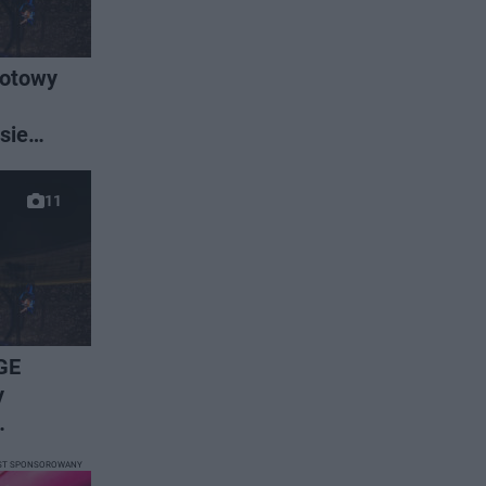
rotowy
sie
11
GE
y
 się na
ST SPONSOROWANY