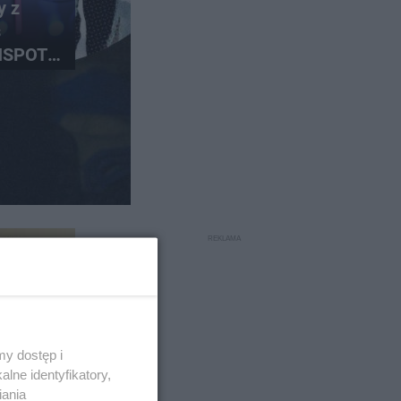
y z
s
ANSPOT
ów i
y dostęp i
lne identyfikatory,
26 -
iania