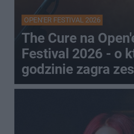
OPEN'ER FESTIVAL 2026
The Cure na Open'
Festival 2026 - o k
godzinie zagra ze
Występ będzie
transmitowany w p
telewizji