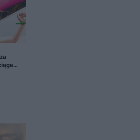
 za
ciąga
akcjami