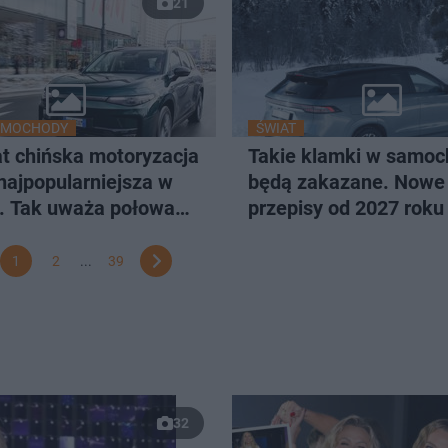
21
AMOCHODY
ŚWIAT
at chińska motoryzacja
Takie klamki w samo
najpopularniejsza w
będą zakazane. Nowe
e. Tak uważa połowa
przepisy od 2027 roku
w
1
2
...
39
32