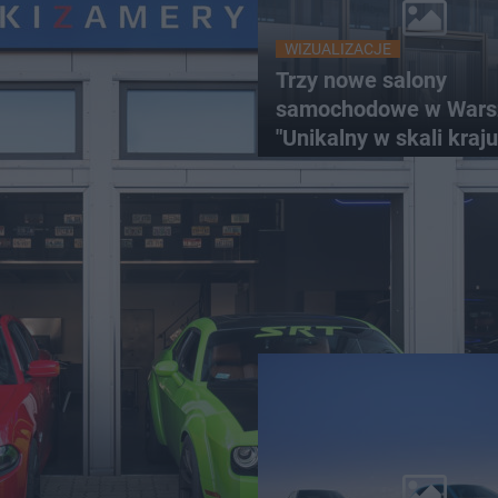
WIZUALIZACJE
Trzy nowe salony
samochodowe w Wars
"Unikalny w skali kraj
brytyjskiej luksusowej
motoryzacji"