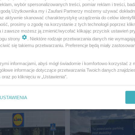
po dużych miastach.
samochodów elektryc
klam, wybór spersonalizowanych treści, pomiar reklam i treści, bad
 zgodą Użytkownika my i Zaufani Partnerzy możemy używać dokład
 zawieziesz mnie?”
Polsce. Dane ze stycz
az aktywnie skanować charakterystykę urządzenia do celów identyfi
zęściej odchodzi do
2026
ść, prosimy o zgodę na korzystanie z tych technologii poprzez klikn
a i zawsze możesz ją zmienić/wycofać klikając przycisk ustawień pr
ogu strony
. Niektóre rodzaje przetwarzania danych nie wymagaj
iwić się takiemu przetwarzaniu. Preferencje będą miały zastosowanie
szymi informacjami, abyś mógł świadomie i komfortowo korzystać z
ALIW
ZDJĘCIA
gółowe informacje dotyczące przetwarzania Twoich danych znajdzi
zyspiesza ekspancję
Ford Pro ulepsza E-Tr
s
oraz po kliknięciu w „Ustawienia”.
ce. Powstają nowe
Couriera. Jedna firma
paliw
zamówiła aż 500 poja
USTAWIENIA