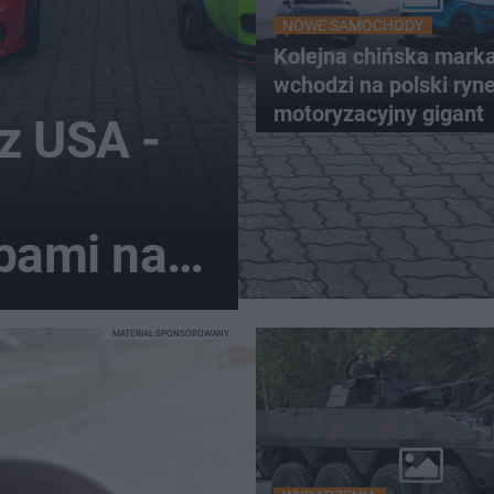
NOWE SAMOCHODY
Kolejna chińska mark
wchodzi na polski ryne
motoryzacyjny gigant
z USA -
bami na
MATERIAŁ SPONSOROWANY