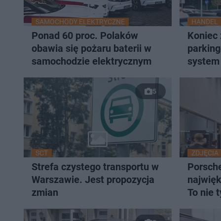
SAMOCHODY ELEKTRYCZNE
HANDEL
Ponad 60 proc. Polaków
Koniec 
obawia się pożaru baterii w
parkin
samochodzie elektrycznym
system 
limit 9
uniknąć
5
SCT
ZDJĘCIA
Strefa czystego transportu w
Porsch
Warszawie. Jest propozycja
najwięk
zmian
To nie 
samoc