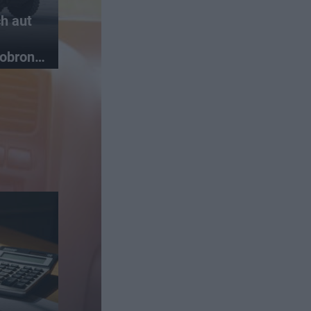
h aut
 obrony