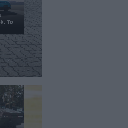
a
k. To