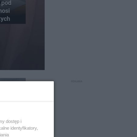
 pod
nosi
tych
44
y dostęp i
lne identyfikatory,
 rynku
iania