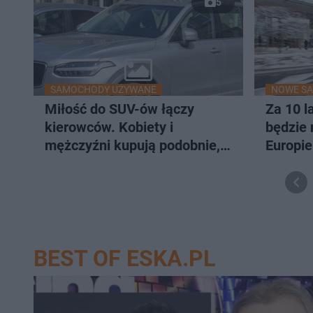
5
SAMOCHODY UŻYWANE
NOWE S
Miłość do SUV-ów łączy
Za 10 l
kierowców. Kobiety i
będzie 
mężczyźni kupują podobnie,
Europi
ale wybierają inaczej
Polakó
BEST OF ESKA.PL