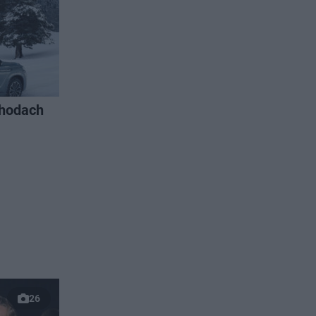
chodach
26