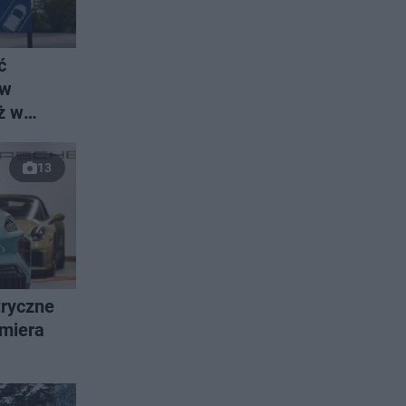
ć
 w
ż w
13
tryczne
miera