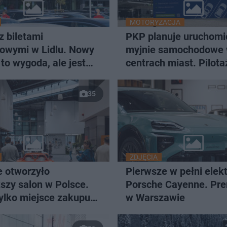
MOTORYZACJA
z biletami
PKP planuje uruchomi
gowymi w Lidlu. Nowy
myjnie samochodowe
to wygoda, ale jest
centrach miast. Pilota
0 minut. Sprawdź, jak
2027 roku
 kary
35
ZDJĘCIA
e otworzyło
Pierwsze w pełni elek
szy salon w Polsce.
Porsche Cayenne. Pre
tylko miejsce zakupu
w Warszawie
hodu