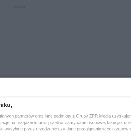
niku,
fanych partnerów oraz inne podmioty z Grupy ZPR Media uzyskujem
cje na urządzeniu oraz przetwarzamy dane osobowe, takie jak unika
je wysyłane przez urządzenie czy dane przeglądania w celu zapewn