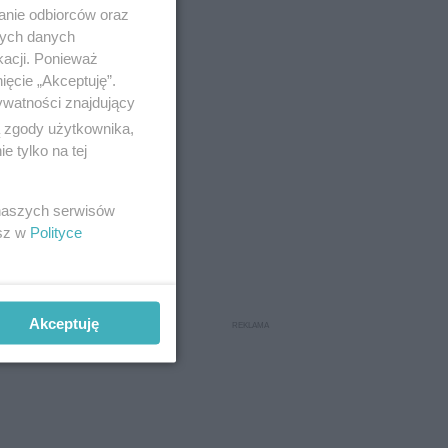
anie odbiorców oraz
nych danych
kacji. Ponieważ
ięcie „Akceptuję”.
ywatności znajdujący
ą zgody użytkownika,
 tylko na tej
 naszych serwisów
esz w
Polityce
otected]
Akceptuję