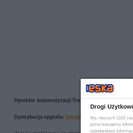
Dyrektor Automatyzacji Treści
Marcin Kasprzyk
Drogi Użytkow
Dystrybucja sygnału:
[email protected]
My, naszych 1162 zau
przechowujemy informa
standardowe informac