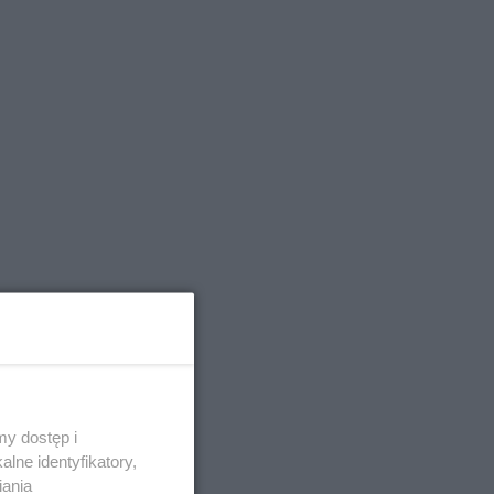
y dostęp i
lne identyfikatory,
iania