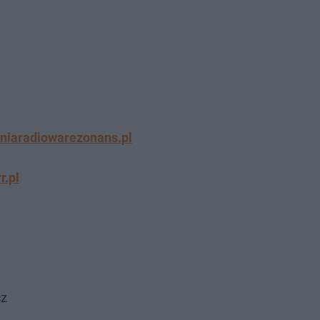
sniaradiowarezonans.pl
r.pl
cz