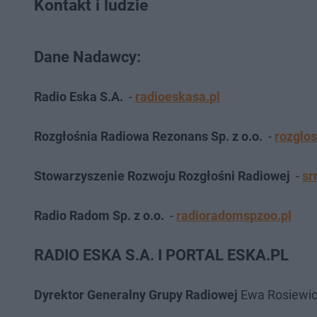
Kontakt i ludzie
Dane Nadawcy:
Radio Eska S.A.
-
radioeskasa.pl
Rozgłośnia Radiowa Rezonans Sp. z o.o.
-
rozglo
Stowarzyszenie Rozwoju Rozgłośni Radiowej
-
srr
Radio Radom Sp. z o.o.
-
radioradomspzoo.pl
RADIO ESKA S.A. I PORTAL ESKA.PL
Dyrektor Generalny Grupy Radiowej
Ewa Rosiewi