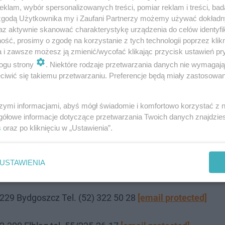
pod adresem:
[email protected]
klam, wybór spersonalizowanych treści, pomiar reklam i treści, bad
 zgodą Użytkownika my i Zaufani Partnerzy możemy używać dokład
az aktywnie skanować charakterystykę urządzenia do celów identyfi
ść, prosimy o zgodę na korzystanie z tych technologii poprzez klikn
a i zawsze możesz ją zmienić/wycofać klikając przycisk ustawień pr
0 04-190 Warszawa Tel. (22) 516 4700
[email protected]
ogu strony
. Niektóre rodzaje przetwarzania danych nie wymagaj
iwić się takiemu przetwarzaniu. Preferencje będą miały zastosowanie
0
[email protected]
szymi informacjami, abyś mógł świadomie i komfortowo korzystać z
morowskich 75 34-300 Żywiec Tel. 664 718 381
gółowe informacje dotyczące przetwarzania Twoich danych znajdzi
s
oraz po kliknięciu w „Ustawienia”.
k.106-108 15-703 Białystok Tel. (85) 742 99 89
[email pr
USTAWIENIA
1/24 82-300 Elbląg tel. (55) 235-26-17
[email protected]
5-229 Bydgoszcz Tel. (52) 322 50 28
[email protected]