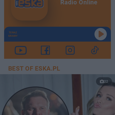
Radio Online
TERAZ
GRAMY
BEST OF ESKA.PL
22