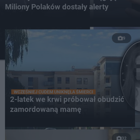
Miliony Polaków dostały alerty
9
WCZEŚNIEJ CUDEM UNIKNĘŁA ŚMIERCI
2-latek we krwi próbował obudzić
zamordowaną mamę
32