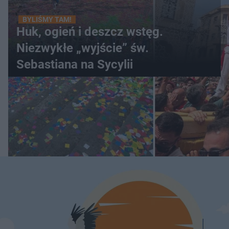
BYLIŚMY TAM!
Huk, ogień i deszcz wstęg.
Niezwykłe „wyjście” św.
Sebastiana na Sycylii
WIĘCEJ
ESKAPADY