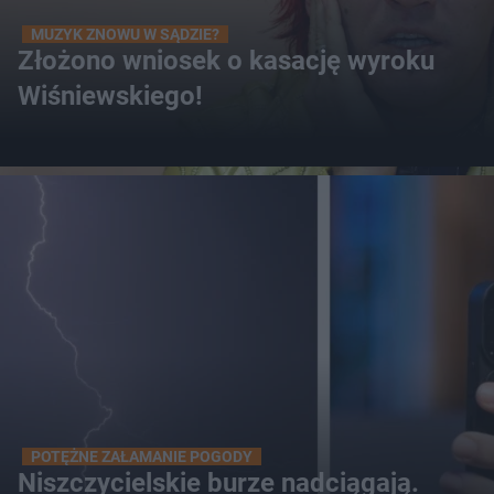
MUZYK ZNOWU W SĄDZIE?
Złożono wniosek o kasację wyroku
Wiśniewskiego!
POTĘŻNE ZAŁAMANIE POGODY
Niszczycielskie burze nadciągają.