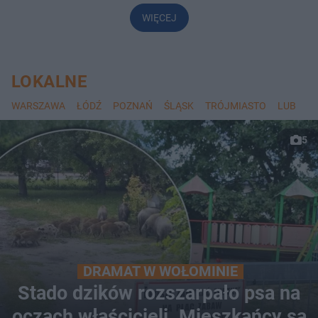
WIĘCEJ
LOKALNE
WARSZAWA
ŁÓDŹ
POZNAŃ
ŚLĄSK
TRÓJMIASTO
LUBLIN
5
DRAMAT W WOŁOMINIE
Stado dzików rozszarpało psa na
oczach właścicieli. Mieszkańcy są