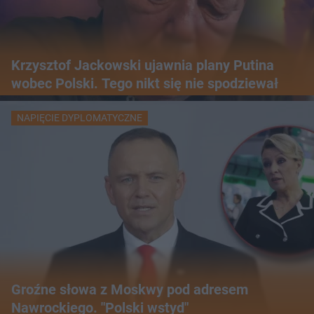
Krzysztof Jackowski ujawnia plany Putina
wobec Polski. Tego nikt się nie spodziewał
NAPIĘCIE DYPLOMATYCZNE
Groźne słowa z Moskwy pod adresem
Nawrockiego. "Polski wstyd"