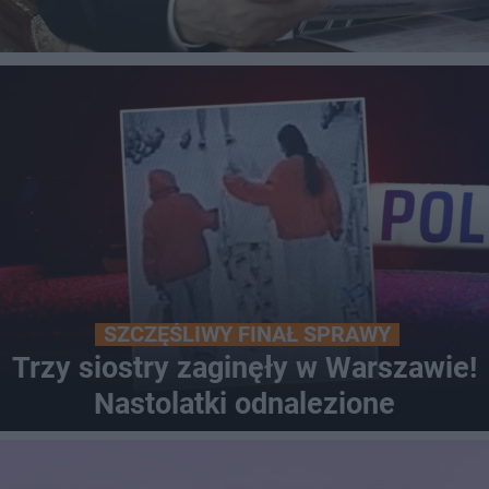
LOKALNE
WARSZAWA
ŁÓDŹ
POZNAŃ
ŚLĄSK
TRÓJMIASTO
LUBLIN
SZCZĘŚLIWY FINAŁ SPRAWY
Trzy siostry zaginęły w Warszawie!
Nastolatki odnalezione