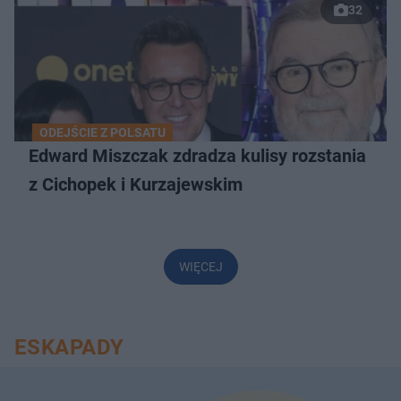
32
ODEJŚCIE Z POLSATU
Edward Miszczak zdradza kulisy rozstania
z Cichopek i Kurzajewskim
WIĘCEJ
ESKAPADY