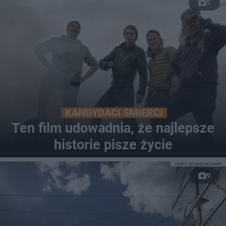
5
KANDYDACI ŚMIERCI
Ten film udowadnia, że najlepsze
historie pisze życie
TEKST SPONSOROWANY
9