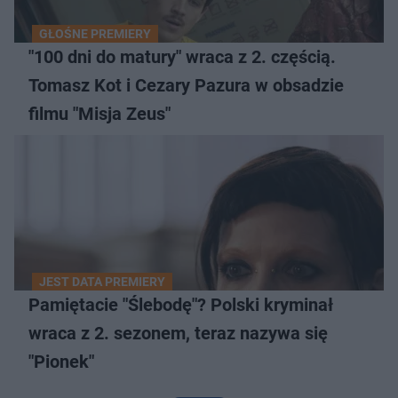
GŁOŚNE PREMIERY
"100 dni do matury" wraca z 2. częścią.
Tomasz Kot i Cezary Pazura w obsadzie
filmu "Misja Zeus"
JEST DATA PREMIERY
Pamiętacie "Ślebodę"? Polski kryminał
wraca z 2. sezonem, teraz nazywa się
"Pionek"