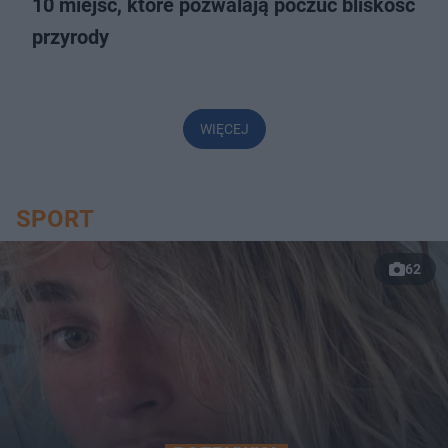
10 miejsc, które pozwalają poczuć bliskość
przyrody
WIĘCEJ
SPORT
62