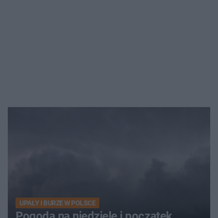
UPAŁY I BURZE W POLSCE
Pogoda na niedzielę i początek