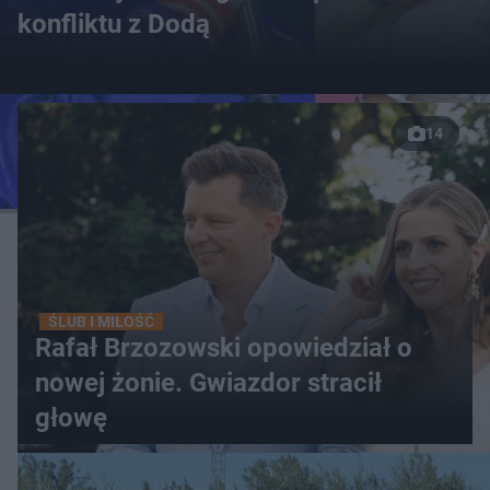
konfliktu z Dodą
14
ŚLUB I MIŁOŚĆ
Rafał Brzozowski opowiedział o
nowej żonie. Gwiazdor stracił
głowę