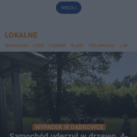
WIĘCEJ
LOKALNE
WARSZAWA
ŁÓDŹ
POZNAŃ
ŚLĄSK
TRÓJMIASTO
LUBLIN
WYPADEK W DĄBRÓWCE
Samochód uderzył w drzewo, 4-