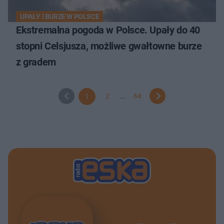
UPAŁY I BURZE W POLSCE
Ekstremalna pogoda w Polsce. Upały do 40
stopni Celsjusza, możliwe gwałtowne burze
z gradem
2
...
64
1