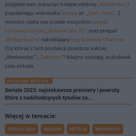
przyjdzie nam zobaczyć kolejne odsłony
„Wiedźmina”
i
popularnego widowiska
fantasy
pt.
„Cień i kość”
. Z
nowości czeka nas przede wszystkim
sequel
kultowego serialu „Różowe lata 70.”
, oraz prequel
„Bridgertonów”
nakreślający
losy królowej Charlotte
.
Czy któraś z tych produkcji powtórzy sukces
„Wednesday” i
„Dahmera”
? Miejmy nadzieję, aczkolwiek
czas pokaże.
POLECANY ARTYKUŁ:
Seriale 2023: najciekawsze premiery i powroty.
Które z nadchodzących tytułów za…
SERIALE 2023
AMAZON
NETFLIX
WEDNESDAY