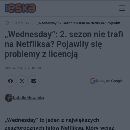
Kino i TV
„Wednesday”: 2. sezon nie trafi na Netfliksa? Pojawiły się
problemy z licencją
„Wednesday”: 2. sezon nie trafi
na Netfliksa? Pojawiły się
problemy z licencją
2023-01-03
12:39
Dodaj do Google
Natalia Nowecka
„Wednesday” to jeden z największych
zeszłorocznych hitów Netfliksa, który wciąż