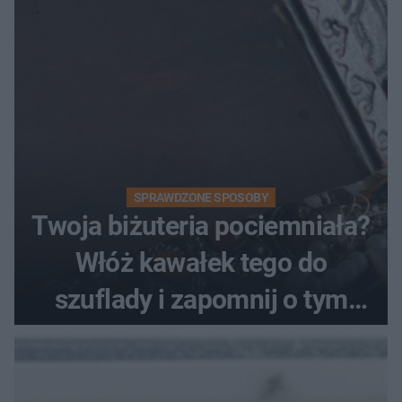
SPRAWDZONE SPOSOBY
Twoja biżuteria pociemniała?
Włóż kawałek tego do
szuflady i zapomnij o tym
problemie. Sposób na
pociemniałą biżuterię