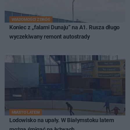
WIADOMOŚCI Z DRÓG
Koniec z „falami Dunaju” na A1. Rusza długo
wyczekiwany remont autostrady
MIASTO LATEM
Lodowisko na upały. W Białymstoku latem
można śmigać na łyżwach