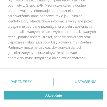
Żaden utwór zamieszczony w serwisie nie może być powielany i
podmioty z Grupy ZPR Media uzyskujemy dostęp i
rozpowszechniany lub dalej rozpowszechniany w jakikolwiek sposób (w
przechowujemy informacje na urządzeniu oraz
tym także elektroniczny lub mechaniczny) na jakimkolwiek polu
eksploatacji w jakiejkolwiek formie, włącznie z umieszczaniem w
przetwarzamy dane osobowe, takie jak unikalne
Internecie bez pisemnej zgody właściciela praw. Jakiekolwiek użycie lub
identyfikatory, standardowe informacje wysyłane przez
wykorzystanie utworów w całości lub w części z naruszeniem prawa,
tzn. bez właściwej zgody, jest zabronione pod groźbą kary i może być
urządzenie czy dane przeglądania w celu zapewniania
ścigane prawnie.
spersonalizowanych reklam, wybór spersonalizowanych
treści, pomiar reklam i treści, badanie odbiorców oraz
ulepszanie usług. Za zgodą Użytkownika my i Zaufani
Partnerzy możemy używać dokładnych danych
geolokalizacyjnych oraz aktywnie skanować
charakterystykę urządzenia do celów identyfikacji.
Ponieważ cenimy Twoją prywatność, prosimy o zgodę na
O nas
korzystanie z tych technologii poprzez kliknięcie
Informacje prawne
„Akceptuję”. Zgoda jest dobrowolna i zawsze możesz ją
zmienić/wycofać klikając przycisk ustawień prywatności
PARTNERZY
USTAWIENIA
Nasze serwisy
znajdujący się w lewym dolnym rogu strony
. Niektóre
rodzaje przetwarzania danych nie wymagają zgody
© 2026 Grupa ZPR Media
Akceptuję
użytkownika, ale masz prawo sprzeciwić się takiemu
przetwarzaniu. Preferencje będą miały zastosowanie tylko
na tej witrynie.