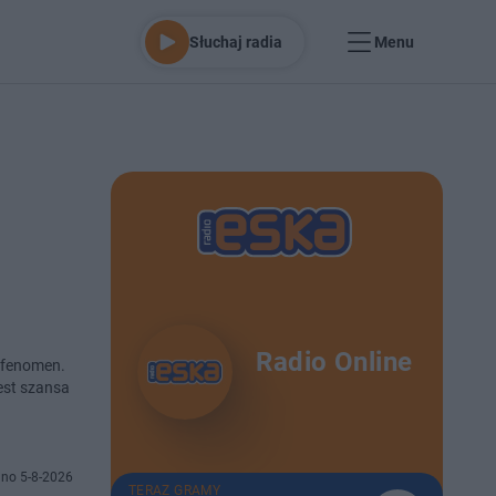
Słuchaj radia
Menu
Radio Online
y fenomen.
est szansa
no 5-8-2026
TERAZ GRAMY