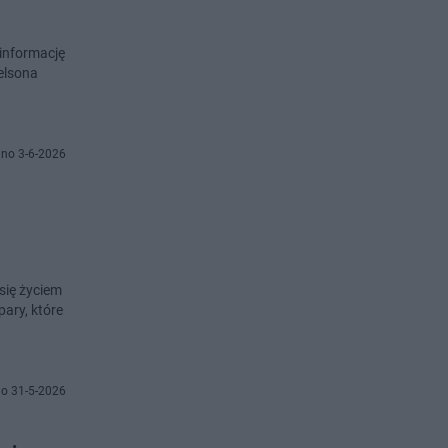
informację
elsona
no 3-6-2026
 się życiem
pary, które
o 31-5-2026