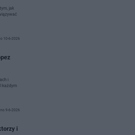
tym, jak
związywać
o 10-6-2026
opez
ach i
al każdym
no 9-6-2026
torzy i