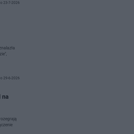
o 23-7-2026
 znalazła
ie",
o 29-6-2026
l na
rozegrają
ączenie