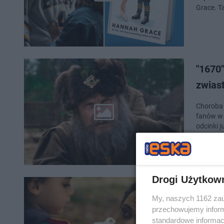
Grace. T
"1670"
zwias
Choroba 
fanów w 
odcinki 
Drogi Użytkow
"Jedyn
My, naszych 1162 zau
Netfli
przechowujemy informa
standardowe informac