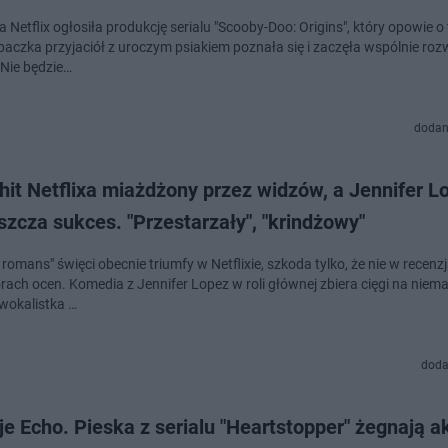
 Netflix ogłosiła produkcję serialu "Scooby-Doo: Origins", który opowie o 
paczka przyjaciół z uroczym psiakiem poznała się i zaczęła wspólnie ro
 Nie będzie…
dodan
it Netflixa miażdżony przez widzów, a Jennifer L
zcza sukces. "Przestarzały", "krindżowy"
romans" święci obecnie triumfy w Netflixie, szkoda tylko, że nie w recenzj
rach ocen. Komedia z Jennifer Lopez w roli głównej zbiera cięgi na niem
 wokalistka …
doda
je Echo. Pieska z serialu "Heartstopper" żegnają ak