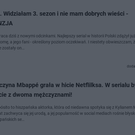
. Widziałam 3. sezon i nie mam dobrych wieści -
NZJA
aca dziś z nowymi odcinkami. Najlepszy serial w historii Polski zdążył ju
nomę, a jego fani - określony poziom oczekiwań. I niestety obwieszczam, 
e zostały on…
doda
zyna Mbappé grała w hicie Netflilksa. W serialu b
ącie z dwoma mężczyznami!
pósito to hiszpańska aktorka, która od niedawna spotyka się z Kylianem
t zachwyca się jej urodą, a jej popularność w social mediach rośnie błys
zpańskich se…