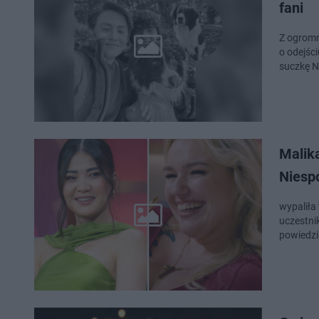
fani
Z ogromn
o odejśc
suczkę N
Malika
Niesp
wypaliła 
uczestni
powiedzi