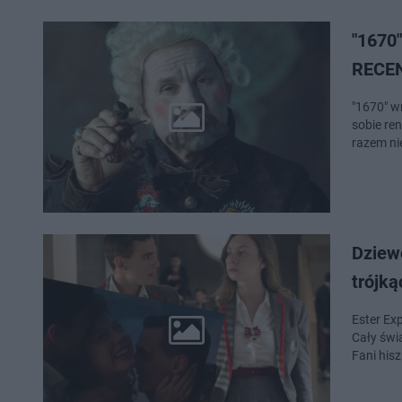
"1670"
RECE
"1670" wr
sobie re
razem ni
Dziewc
trójk
Ester Ex
Cały świa
Fani his