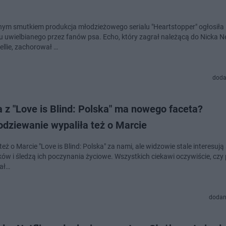
ym smutkiem produkcja młodzieżowego serialu "Heartstopper" ogłosiła 
iu uwielbianego przez fanów psa. Echo, który zagrał należącą do Nicka N
ellie, zachorował …
doda
 z "Love is Blind: Polska" ma nowego faceta?
odziewanie wypaliła też o Marcie
też o Marcie "Love is Blind: Polska" za nami, ale widzowie stale interesują
ków i śledzą ich poczynania życiowe. Wszystkich ciekawi oczywiście, czy 
ał…
dodan