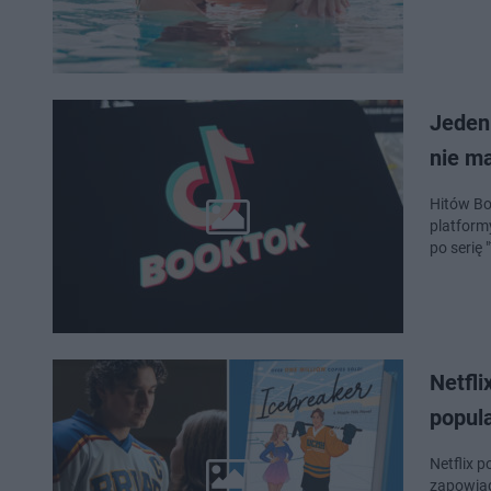
Jeden 
nie m
Hitów Boo
platform
po serię 
Netfli
popula
Netflix 
zapowiad