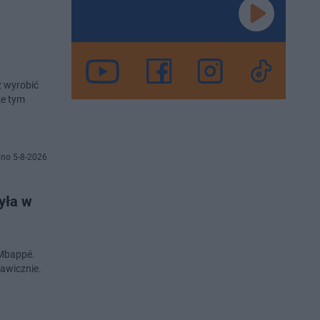
ż wyrobić
że tym
no 5-8-2026
yła w
 Mbappé.
kawicznie.