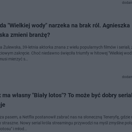
dodan
a "Wielkiej wody" narzeka na brak ról. Agnieszka
ska zmieni branżę?
 Żulewska, 39-letnia aktorka znana z wielu popularnych filmów i seriali,
ciowym zakręcie. Choć niedawno święciła triumfy w hitowej "Wielkiej wodz
musi mierzyć s…
dodan
x ma własny "Biały lotos"? To może być dobry seria
je
za pasem, a Netflix postanowił zabrać nas na słoneczną Teneryfę, gdzie 
zy straszne. Nowy serial króla streamingu przywodzi na myśl zmyślne poł
lotosu" i młod…