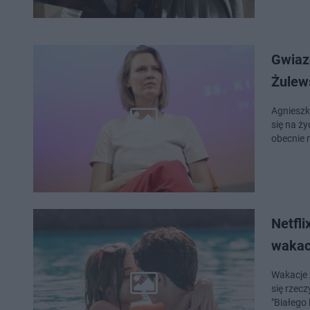
Gwiazd
Żulew
Agnieszka
się na ży
obecnie 
Netfli
wakac
Wakacje 
się rzec
"Białego 