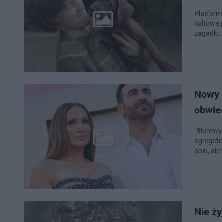
Platforma
kultowa 
zagadki.
Nowy h
obwies
"Biurowy 
agregato
polu, ale
Nie ży