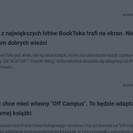
dodan
z największych hitów BookToka trafi na ekran. Ni
am dobrych wieści
kToka jest wiele, ale są takie książki, które zna absolutnie każdy użytkow
y. Od "ACOTAR" i "Fourth Wing", które wkrótce doczeka się adaptacji od P
"Twiste…
dodan
x chce mieć własny "Off Campus". To będzie adapt
rnej książki
pozazdrościł Prime Video hokejowego romansu i tuż po boomie na "Off C
a adaptację innej popularnej serii książek, w tym przypadku autorstwa