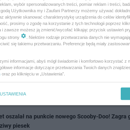
wiadek" to nowy serial true crime od Netflixa. Oparta na autentycznej hist
klam, wybór spersonalizowanych treści, pomiar reklam i treści, bad
jąca opowieść o 2-letnim chłopcu, który był świadkiem morderstwa włas
 zgodą Użytkownika my i Zaufani Partnerzy możemy używać dokład
a widzów i wyw…
az aktywnie skanować charakterystykę urządzenia do celów identyfi
ść, prosimy o zgodę na korzystanie z tych technologii poprzez klikn
a i zawsze możesz ją zmienić/wycofać klikając przycisk ustawień pr
dodan
ogu strony
. Niektóre rodzaje przetwarzania danych nie wymagaj
iwić się takiemu przetwarzaniu. Preferencje będą miały zastosowanie
dował młodą kobietę na oczach jej 2-letniego syn
x nakręcił o tym swój nowy hit
szymi informacjami, abyś mógł świadomie i komfortowo korzystać z
gółowe informacje dotyczące przetwarzania Twoich danych znajdzi
wiadek" to obecnie najpopularniejszy serial Netflixa w 55 krajach, w tym
s
oraz po kliknięciu w „Ustawienia”.
a true crime opowiada wstrząsającą, opartą na faktach historię Alexa
e'a, który w wieku 2 l…
USTAWIENIA
dodan
net oszalał na punkcie nowego Scooby-Doo! Zagra 
ziwy piesek