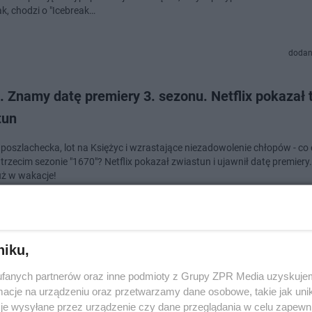
ak, chodzi o "Icebreak…
dodan
. Znamy datę premiery 3. sezonu. Netflix pokazał 
tun
poszlachecka, lot na Księżyc i wzrastające niezadowolenie chłopów - co
trzecim sezonie "1670"? Netflix pokazał zwiastun i ujawnił datę premier
już w wakacje!
dodan
niku,
y świadek". 2. sezon powstanie? Przyszłość seria
fanych partnerów oraz inne podmioty z Grupy ZPR Media uzyskujem
xa jest jasna
cje na urządzeniu oraz przetwarzamy dane osobowe, takie jak unika
je wysyłane przez urządzenie czy dane przeglądania w celu zapewn