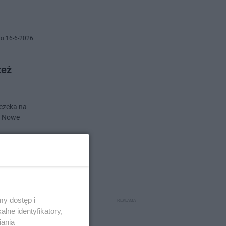
o 16-6-2026
też
 czeka na
y. Nowe
o 16-6-2026
lu
y dostęp i
lne identyfikatory,
iania