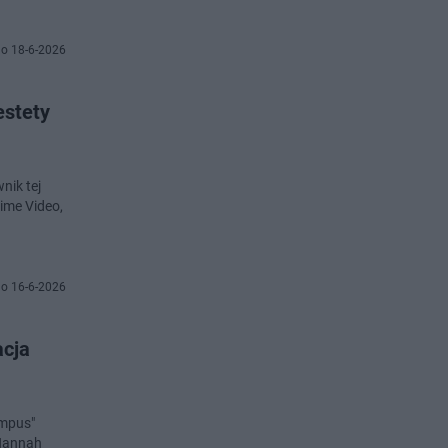
o 18-6-2026
estety
nik tej
rime Video,
o 16-6-2026
acja
ampus"
 Hannah