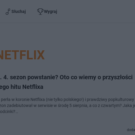
Słuchaj
Wygraj
NETFLIX
. 4. sezon powstanie? Oto co wiemy o przyszłości
ego hitu Netflixa
 perła w koronie Netflixa (nie tylko polskiego!) i prawdziwy popkulturow
ezon zadebiutował w serwisie w środę 5 sierpnia, a co z czwartym? Jaka j
odcinki?…
doda