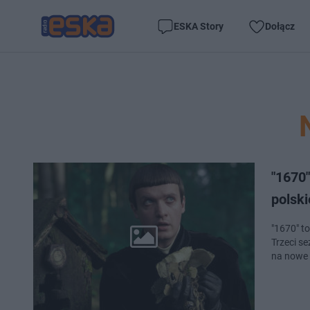
ESKA Story
Dołącz
"1670"
polski
"1670" to
Trzeci s
na nowe 