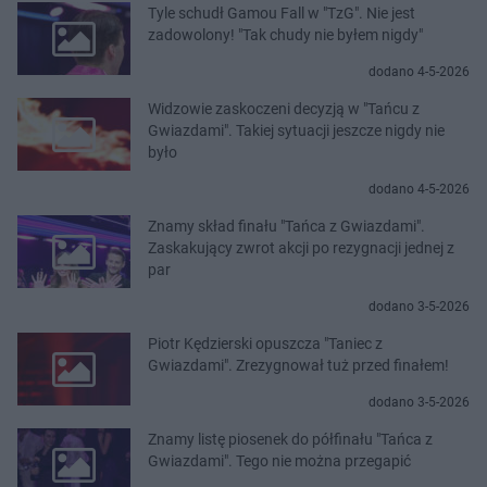
Tyle schudł Gamou Fall w "TzG". Nie jest
zadowolony! "Tak chudy nie byłem nigdy"
dodano 4-5-2026
Widzowie zaskoczeni decyzją w "Tańcu z
Gwiazdami". Takiej sytuacji jeszcze nigdy nie
było
dodano 4-5-2026
Znamy skład finału "Tańca z Gwiazdami".
Zaskakujący zwrot akcji po rezygnacji jednej z
par
dodano 3-5-2026
Piotr Kędzierski opuszcza "Taniec z
Gwiazdami". Zrezygnował tuż przed finałem!
dodano 3-5-2026
Znamy listę piosenek do półfinału "Tańca z
Gwiazdami". Tego nie można przegapić