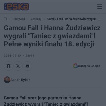
Rozrywka
Gwiazdy
Gamou Fall i Hanna Żudziewicz wygrali
"Taniec z gwiazdami"! Pełne wyniki finału 18. edycji
Gamou Fall i Hanna Żudziewicz
wygrali "Taniec z gwiazdami"!
Pełne wyniki finału 18. edycji
2026-05-10
22:48
Dodaj do Google
Adrian Rybak
Gamou Fall oraz jego partnerka Hanna
Żudziewicz wygrali "Taniec z gwiazdami"!