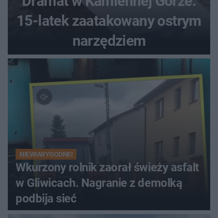
Dramat w Kamiennej Górze.
15-latek zaatakowany ostrym
narzędziem
NIEWIARYGODNE!
Wkurzony rolnik zaorał świeży asfalt
w Gliwicach. Nagranie z demolką
podbija sieć