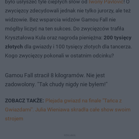
było usłyszeć tyle ciepłych słów od
Iwony Pavlović
! O
zwycięzcy zdecydowali jednak nie tylko jurorzy, ale też
widzowie. Bez wsparcia widzów Gamou Fall nie
mógłby liczyć na ten sukces. Do zwycięzców trafiła
Kryształowa Kula oraz nagroda pieniężna:
200 tysięcy
złotych
dla gwiazdy i 100 tysięcy złotych dla tancerza.
Kogo zwycięzcy pokonali w ostatnim odcinku?
Gamou Fall stracił 8 kilogramów. Nie jest
zadowolony. "Tak chudy nigdy nie byłem!"
ZOBACZ TAKŻE:
Plejada gwiazd na finale "Tańca z
Gwiazdami". Julia Wieniawa skradła całe show swoim
strojem