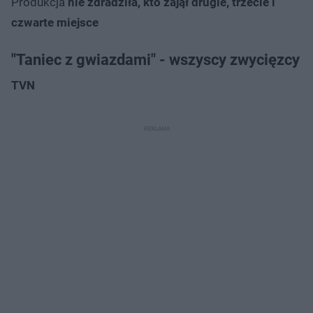
Produkcja
nie zdradziła, kto zajął drugie, trzecie i
czwarte miejsce
"Taniec z gwiazdami" - wszyscy zwycięzcy
TVN