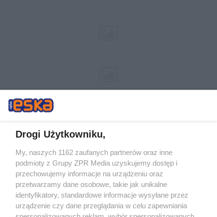
Drogi Użytkowniku,
My, naszych 1162 zaufanych partnerów oraz inne
Żaden utwór zamieszczony w serwisie nie może być powielany i
podmioty z Grupy ZPR Media uzyskujemy dostęp i
rozpowszechniany lub dalej rozpowszechniany w jakikolwiek sposób (w
przechowujemy informacje na urządzeniu oraz
tym także elektroniczny lub mechaniczny) na jakimkolwiek polu
eksploatacji w jakiejkolwiek formie, włącznie z umieszczaniem w
przetwarzamy dane osobowe, takie jak unikalne
Internecie bez pisemnej zgody właściciela praw. Jakiekolwiek użycie lub
identyfikatory, standardowe informacje wysyłane przez
wykorzystanie utworów w całości lub w części z naruszeniem prawa,
tzn. bez właściwej zgody, jest zabronione pod groźbą kary i może być
urządzenie czy dane przeglądania w celu zapewniania
ścigane prawnie.
spersonalizowanych reklam, wybór spersonalizowanych