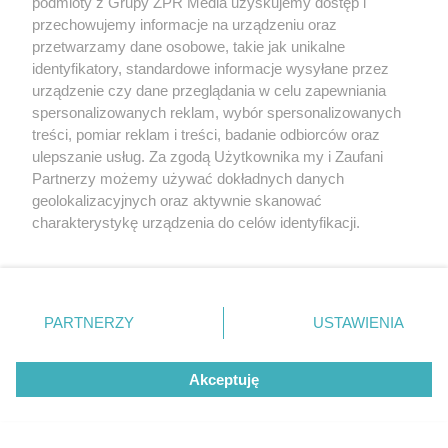
podmioty z Grupy ZPR Media uzyskujemy dostęp i
przechowujemy informacje na urządzeniu oraz
przetwarzamy dane osobowe, takie jak unikalne
identyfikatory, standardowe informacje wysyłane przez
urządzenie czy dane przeglądania w celu zapewniania
spersonalizowanych reklam, wybór spersonalizowanych
treści, pomiar reklam i treści, badanie odbiorców oraz
ulepszanie usług. Za zgodą Użytkownika my i Zaufani
Partnerzy możemy używać dokładnych danych
geolokalizacyjnych oraz aktywnie skanować
Żaden utwór zamieszczony w serwisie nie może być powielany i
rozpowszechniany lub dalej rozpowszechniany w jakikolwiek sposób (w
charakterystykę urządzenia do celów identyfikacji.
tym także elektroniczny lub mechaniczny) na jakimkolwiek polu
Ponieważ cenimy Twoją prywatność, prosimy o zgodę na
eksploatacji w jakiejkolwiek formie, włącznie z umieszczaniem w
korzystanie z tych technologii poprzez kliknięcie
Internecie bez pisemnej zgody właściciela praw. Jakiekolwiek użycie lub
wykorzystanie utworów w całości lub w części z naruszeniem prawa,
„Akceptuję”. Zgoda jest dobrowolna i zawsze możesz ją
tzn. bez właściwej zgody, jest zabronione pod groźbą kary i może być
zmienić/wycofać klikając przycisk ustawień prywatności
ścigane prawnie.
PARTNERZY
USTAWIENIA
znajdujący się w lewym dolnym rogu strony
. Niektóre
rodzaje przetwarzania danych nie wymagają zgody
Akceptuję
użytkownika, ale masz prawo sprzeciwić się takiemu
przetwarzaniu. Preferencje będą miały zastosowanie tylko
na tej witrynie.