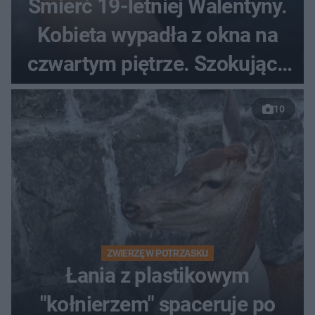
Śmierć 19-letniej Walentyny.
Kobieta wypadła z okna na
czwartym piętrze. Szokujące
nagranie trafiło do sieci
10
ZWIERZĘ W POTRZASKU
Łania z plastikowym
"kołnierzem" spaceruje po