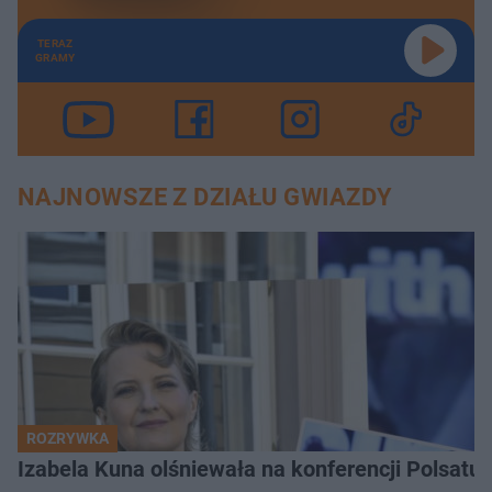
TERAZ
GRAMY
NAJNOWSZE Z DZIAŁU GWIAZDY
ROZRYWKA
Izabela Kuna olśniewała na konferencji Polsatu