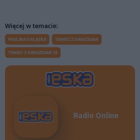
PAULINA GAŁĄZKA
TANIEC Z GWIAZDAMI
TANIEC Z GWIAZDAMI 18
Radio Online