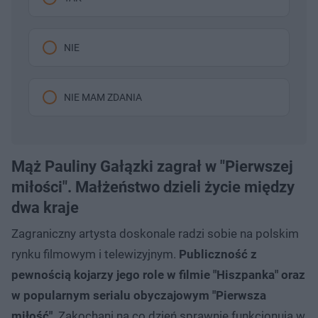
NIE
NIE MAM ZDANIA
Mąż Pauliny Gałązki zagrał w "Pierwszej
miłości". Małżeństwo dzieli życie między
dwa kraje
Zagraniczny artysta doskonale radzi sobie na polskim
rynku filmowym i telewizyjnym.
Publiczność z
pewnością kojarzy jego role w filmie "Hiszpanka" oraz
w popularnym serialu obyczajowym "Pierwsza
miłość"
. Zakochani na co dzień sprawnie funkcjonują w