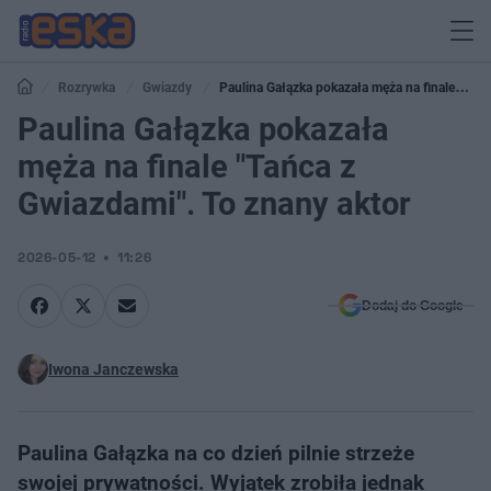
Rozrywka
Gwiazdy
Paulina Gałązka pokazała męża na finale
"Tańca z Gwiazdami". To znany aktor
Paulina Gałązka pokazała
męża na finale "Tańca z
Gwiazdami". To znany aktor
2026-05-12
11:26
Dodaj do Google
Iwona Janczewska
Paulina Gałązka na co dzień pilnie strzeże
swojej prywatności. Wyjątek zrobiła jednak