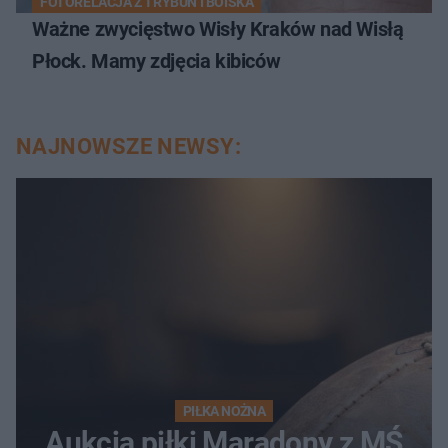
FOTORELACJA Z TRYBUN I BOISKA
Ważne zwycięstwo Wisły Kraków nad Wisłą
Płock. Mamy zdjęcia kibiców
NAJNOWSZE NEWSY:
PIŁKA NOŻNA
Aukcja piłki Maradony z MŚ