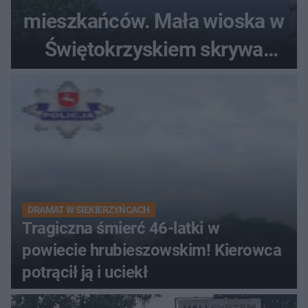
mieszkańców. Mała wioska w
Świętokrzyskiem skrywa
zabytki, bywał tu nawet król
DRAMAT W SIEKIERZYŃCACH
Tragiczna śmierć 46-latki w
powiecie hrubieszowskim! Kierowca
potrącił ją i uciekł