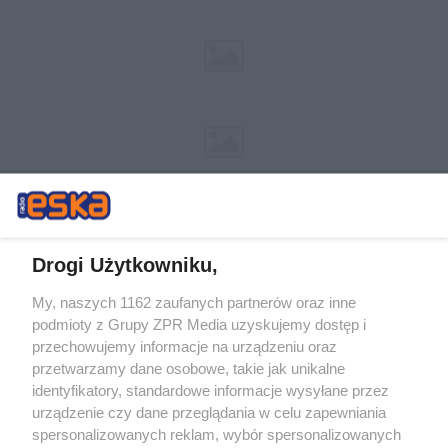
Drogi Użytkowniku,
My, naszych 1162 zaufanych partnerów oraz inne
Żaden utwór zamieszczony w serwisie nie może być powielany i
podmioty z Grupy ZPR Media uzyskujemy dostęp i
rozpowszechniany lub dalej rozpowszechniany w jakikolwiek sposób (w
przechowujemy informacje na urządzeniu oraz
tym także elektroniczny lub mechaniczny) na jakimkolwiek polu
eksploatacji w jakiejkolwiek formie, włącznie z umieszczaniem w
przetwarzamy dane osobowe, takie jak unikalne
Internecie bez pisemnej zgody właściciela praw. Jakiekolwiek użycie lub
identyfikatory, standardowe informacje wysyłane przez
wykorzystanie utworów w całości lub w części z naruszeniem prawa,
tzn. bez właściwej zgody, jest zabronione pod groźbą kary i może być
urządzenie czy dane przeglądania w celu zapewniania
ścigane prawnie.
spersonalizowanych reklam, wybór spersonalizowanych