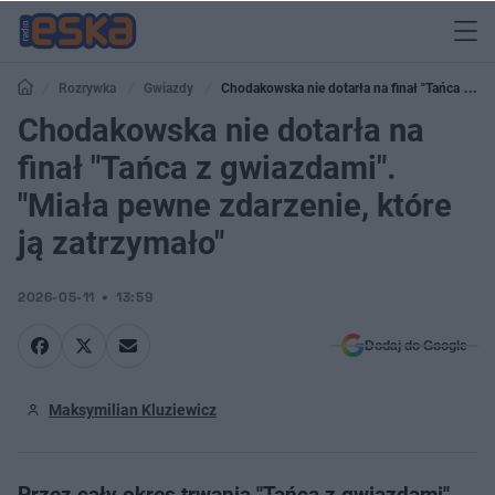
Rozrywka
Gwiazdy
Chodakowska nie dotarła na finał "Tańca z
gwiazdami". "Miała pewne zdarzenie, które ją zatrzymało"
Chodakowska nie dotarła na
finał "Tańca z gwiazdami".
"Miała pewne zdarzenie, które
ją zatrzymało"
2026-05-11
13:59
Dodaj do Google
Maksymilian Kluziewicz
Przez cały okres trwania "Tańca z gwiazdami"