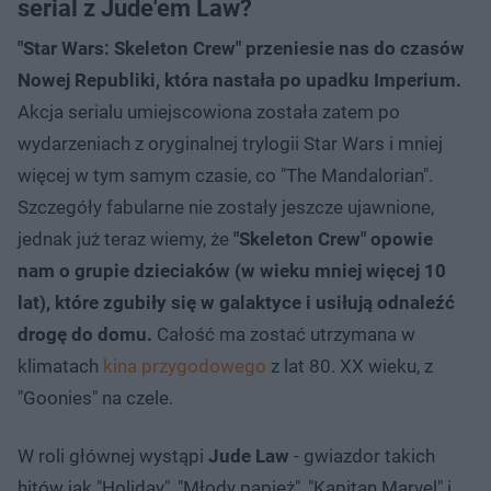
serial z Jude'em Law?
"Star Wars: Skeleton Crew" przeniesie nas do czasów
Nowej Republiki, która nastała po upadku Imperium.
Akcja serialu umiejscowiona została zatem po
wydarzeniach z oryginalnej trylogii Star Wars i mniej
więcej w tym samym czasie, co "The Mandalorian".
Szczegóły fabularne nie zostały jeszcze ujawnione,
jednak już teraz wiemy, że
"Skeleton Crew" opowie
nam o grupie dzieciaków (w wieku mniej więcej 10
lat), które zgubiły się w galaktyce i usiłują odnaleźć
drogę do domu.
Całość ma zostać utrzymana w
klimatach
kina przygodowego
z lat 80. XX wieku, z
"Goonies" na czele.
W roli głównej wystąpi
Jude Law
- gwiazdor takich
hitów jak "Holiday", "Młody papież", "Kapitan Marvel" i