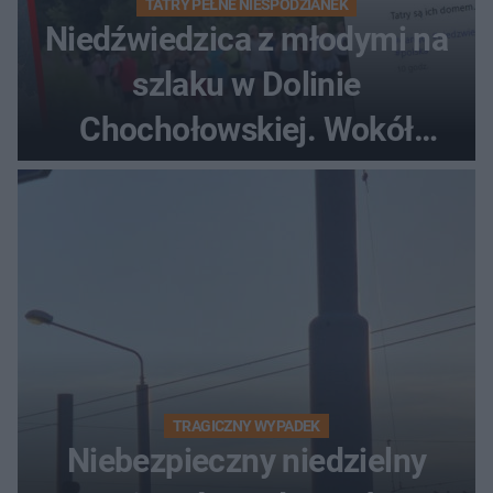
TATRY PEŁNE NIESPODZIANEK
Niedźwiedzica z młodymi na
szlaku w Dolinie
Chochołowskiej. Wokół
turyści!
TRAGICZNY WYPADEK
Niebezpieczny niedzielny