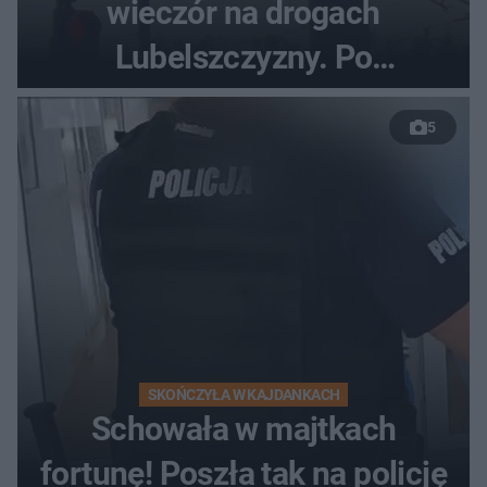
wieczór na drogach
Lubelszczyzny. Po
nieudanym manewrze
5
wyprzedzania zginął
kierowca auta
SKOŃCZYŁA W KAJDANKACH
Schowała w majtkach
fortunę! Poszła tak na policję