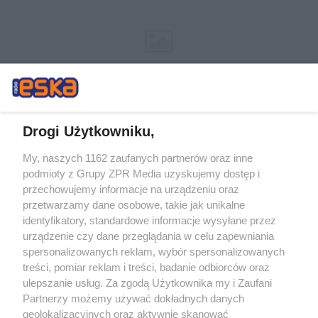
Drogi Użytkowniku,
My, naszych 1162 zaufanych partnerów oraz inne
Żaden utwór zamieszczony w serwisie nie może być powielany i
podmioty z Grupy ZPR Media uzyskujemy dostęp i
rozpowszechniany lub dalej rozpowszechniany w jakikolwiek sposób (w
tym także elektroniczny lub mechaniczny) na jakimkolwiek polu
przechowujemy informacje na urządzeniu oraz
eksploatacji w jakiejkolwiek formie, włącznie z umieszczaniem w Internecie
przetwarzamy dane osobowe, takie jak unikalne
bez pisemnej zgody właściciela praw. Jakiekolwiek użycie lub
identyfikatory, standardowe informacje wysyłane przez
wykorzystanie utworów w całości lub w części z naruszeniem prawa, tzn.
bez właściwej zgody, jest zabronione pod groźbą kary i może być ścigane
urządzenie czy dane przeglądania w celu zapewniania
prawnie.
spersonalizowanych reklam, wybór spersonalizowanych
treści, pomiar reklam i treści, badanie odbiorców oraz
ulepszanie usług. Za zgodą Użytkownika my i Zaufani
Partnerzy możemy używać dokładnych danych
geolokalizacyjnych oraz aktywnie skanować