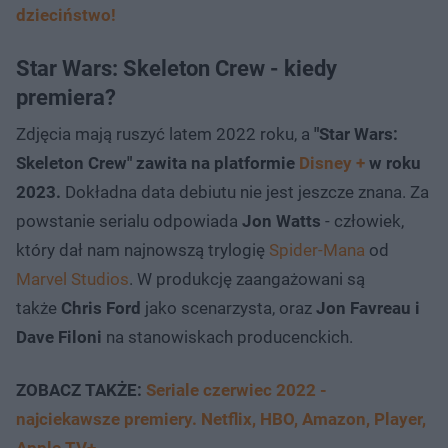
dzieciństwo!
Star Wars: Skeleton Crew - kiedy
premiera?
Zdjęcia mają ruszyć latem 2022 roku, a
"Star Wars:
Skeleton Crew" zawita na platformie
Disney +
w roku
2023.
Dokładna data debiutu nie jest jeszcze znana. Za
powstanie serialu odpowiada
Jon Watts
- człowiek,
który dał nam najnowszą trylogię
Spider-Mana
od
Marvel Studios
. W produkcję zaangażowani są
także
Chris Ford
jako scenarzysta, oraz
Jon Favreau i
Dave Filoni
na stanowiskach producenckich.
ZOBACZ TAKŻE:
Seriale czerwiec 2022 -
najciekawsze premiery. Netflix, HBO, Amazon, Player,
Apple TV+