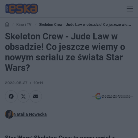
Kino i TV
Skeleton Crew - Jude Law w obsadzie! Co jeszcze wiemy o
nowym serialu ze świata Star Wars?
Skeleton Crew - Jude Law w
obsadzie! Co jeszcze wiemy o
nowym serialu ze świata Star
Wars?
2022-05-27
10:11
Dodaj do Google
Natalia Nowecka
Star Wars: Skeleton Crew to nowy serial z