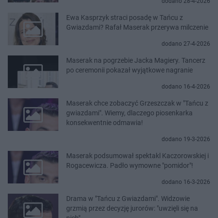
dodano 28-4-2026
Ewa Kasprzyk straci posadę w Tańcu z
Gwiazdami? Rafał Maserak przerywa milczenie
dodano 27-4-2026
Maserak na pogrzebie Jacka Magiery. Tancerz
po ceremonii pokazał wyjątkowe nagranie
dodano 16-4-2026
Maserak chce zobaczyć Grzeszczak w "Tańcu z
gwiazdami". Wiemy, dlaczego piosenkarka
konsekwentnie odmawia!
dodano 19-3-2026
Maserak podsumował spektakl Kaczorowskiej i
Rogacewicza. Padło wymowne "pomidor"!
dodano 16-3-2026
Drama w "Tańcu z Gwiazdami". Widzowie
grzmią przez decyzję jurorów: "uwzięli się na
nich"