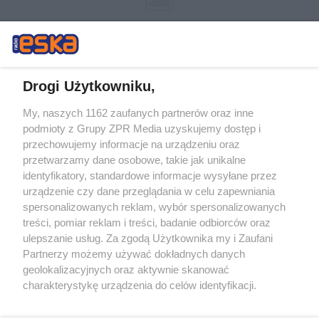
Drogi Użytkowniku,
My, naszych 1162 zaufanych partnerów oraz inne
Żaden utwór zamieszczony w serwisie nie może być powielany i
podmioty z Grupy ZPR Media uzyskujemy dostęp i
rozpowszechniany lub dalej rozpowszechniany w jakikolwiek sposób (w
przechowujemy informacje na urządzeniu oraz
tym także elektroniczny lub mechaniczny) na jakimkolwiek polu
eksploatacji w jakiejkolwiek formie, włącznie z umieszczaniem w
przetwarzamy dane osobowe, takie jak unikalne
Internecie bez pisemnej zgody właściciela praw. Jakiekolwiek użycie lub
identyfikatory, standardowe informacje wysyłane przez
wykorzystanie utworów w całości lub w części z naruszeniem prawa,
tzn. bez właściwej zgody, jest zabronione pod groźbą kary i może być
urządzenie czy dane przeglądania w celu zapewniania
ścigane prawnie.
spersonalizowanych reklam, wybór spersonalizowanych
treści, pomiar reklam i treści, badanie odbiorców oraz
ulepszanie usług. Za zgodą Użytkownika my i Zaufani
Partnerzy możemy używać dokładnych danych
geolokalizacyjnych oraz aktywnie skanować
charakterystykę urządzenia do celów identyfikacji.
Ponieważ cenimy Twoją prywatność, prosimy o zgodę na
O nas
korzystanie z tych technologii poprzez kliknięcie