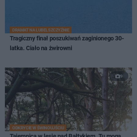
DRAMAT NA LUBELSZCZYŹNIE
Tragiczny finał poszukiwań zaginionego 30-
latka. Ciało na żwirowni
9
ODKRYCIE W ŚWINOUJŚCIU
Tajemnica w lesie nad Bałtykiem. Tu mogą