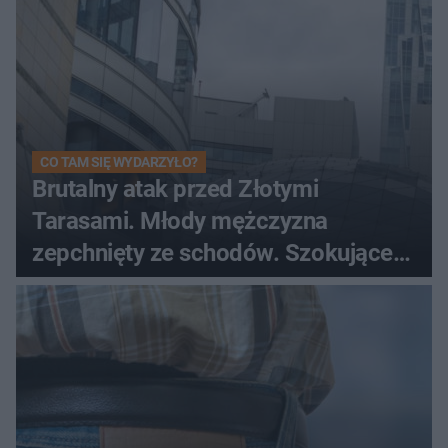
CO TAM SIĘ WYDARZYŁO?
Brutalny atak przed Złotymi
Tarasami. Młody mężczyzna
zepchnięty ze schodów. Szokujące
nagranie krąży po sieci