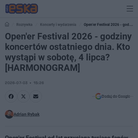
Rozrywka
Koncerty i wydarzenia
Open'er Festival 2026 - godziny
koncertów ostatniego dnia. Kto wystąpi w sobotę, 4 lipca? [HARMONOGRAM]
Open'er Festival 2026 - godziny
koncertów ostatniego dnia. Kto
wystąpi w sobotę, 4 lipca?
[HARMONOGRAM]
2026-07-03
15:26
Dodaj do Google
Adrian Rybak
Open'er Festival od lat przyciąga tysiące fanów