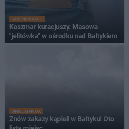
SANEPID W AKCJI
Koszmar kuracjuszy. Masowa
"jelitówka" w ośrodku nad Bałtykiem
SINICE ATAKUJĄ
Znów zakazy kąpieli w Bałtyku! Oto
lista miejsc