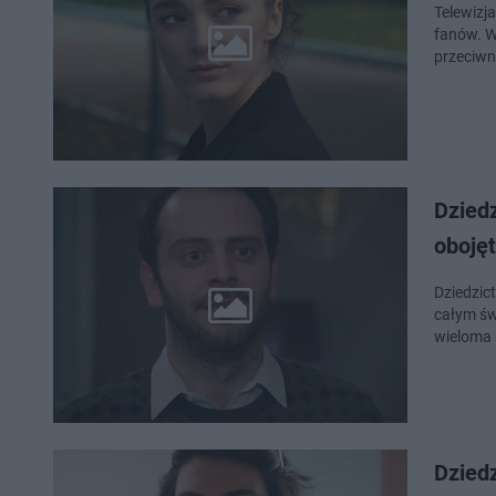
Telewizja
fanów. W
przeciwno
Dziedz
obojęt
Dziedzic
całym świ
wieloma 
Dziedz