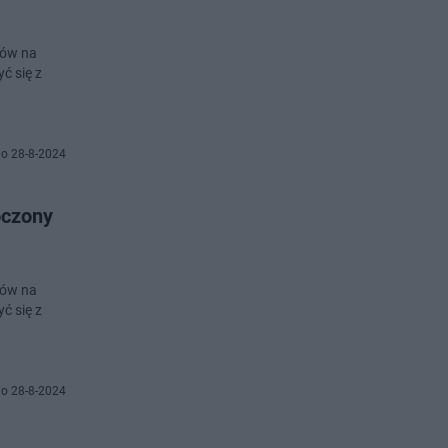
zów na
ć się z
o 28-8-2024
zów na
ć się z
o 28-8-2024