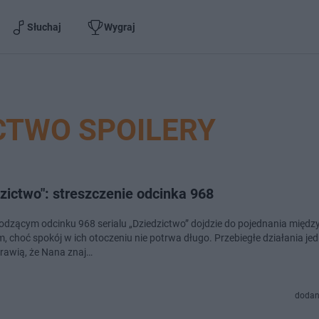
Słuchaj
Wygraj
CTWO SPOILERY
zictwo": streszczenie odcinka 968
dzącym odcinku 968 serialu „Dziedzictwo” dojdzie do pojednania międz
, choć spokój w ich otoczeniu nie potrwa długo. Przebiegłe działania jed
prawią, że Nana znaj…
dodan