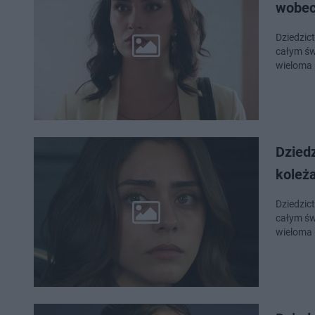
wobec
Dziedzic
całym świ
wieloma 
Dziedzictwo odc. 327,
koleż
Dziedzic
całym świ
wieloma 