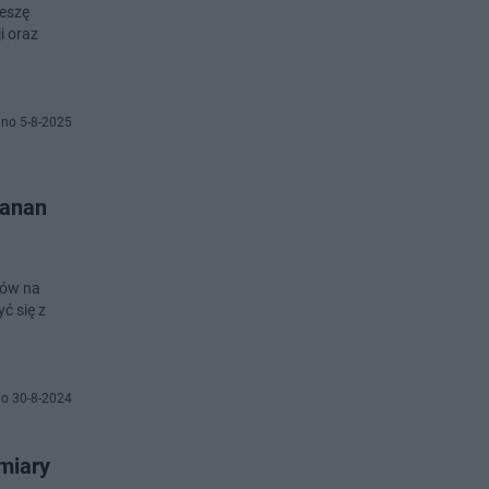
zeszę
i oraz
no 5-8-2025
Canan
zów na
ć się z
o 30-8-2024
miary