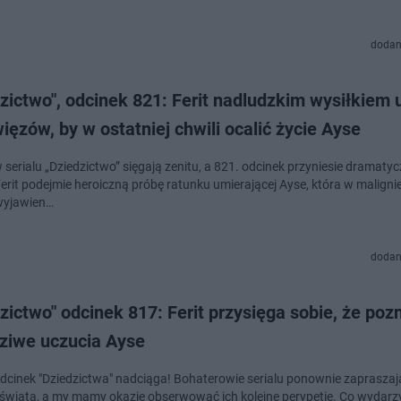
dodan
zictwo", odcinek 821: Ferit nadludzkim wysiłkiem 
więzów, by w ostatniej chwili ocalić życie Ayse
 serialu „Dziedzictwo” sięgają zenitu, a 821. odcinek przyniesie dramaty
Ferit podejmie heroiczną próbę ratunku umierającej Ayse, która w maligni
wyjawien…
dodan
zictwo" odcinek 817: Ferit przysięga sobie, że poz
ziwe uczucia Ayse
odcinek "Dziedzictwa" nadciąga! Bohaterowie serialu ponownie zapraszaj
świata, a my mamy okazję obserwować ich kolejne perypetie. Co wydarzy