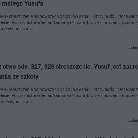
 małego Yusufa
two - streszczenie najnowszych odcinków serialu, który podbił serca wid
ecie. Poznaj historię Seher, Yamana i Yusufa, którzy zmuszeni są zmierzy
przeciwnościami …
dodan
 328 streszczenie. Yusuf jest zauroczony
anką ze szkoły
two - streszczenie najnowszych odcinków serialu, który podbił serca wid
ecie. Poznaj historię Seher, Yamana i Yusufa, którzy zmuszeni są zmierzy
przeciwnościami …
dodan