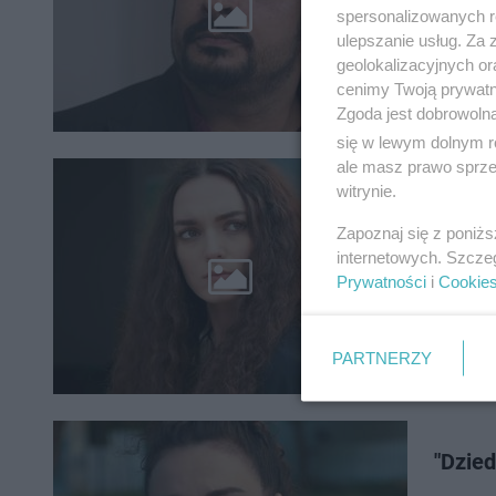
W nadcho
spersonalizowanych re
problema
ulepszanie usług. Za
własnych
geolokalizacyjnych or
cenimy Twoją prywatno
Zgoda jest dobrowoln
się w lewym dolnym r
ale masz prawo sprzec
"Dzied
witrynie.
24 sie
Zapoznaj się z poniż
internetowych. Szcze
Nadchodz
Prywatności
i
Cookie
których 
potrzebu
PARTNERZY
"Dzied