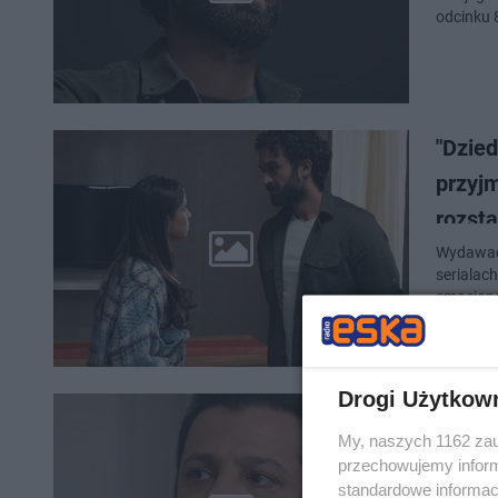
odcinku 
"Dzied
przyj
rozst
Wydawać b
serialac
emocjona
Drogi Użytkow
"Dzied
My, naszych 1162 zau
deport
przechowujemy informa
standardowe informac