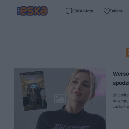
ESKA Story
Dołącz
Wersow
spodz
Za pośre
nowego, 
zaskakuj