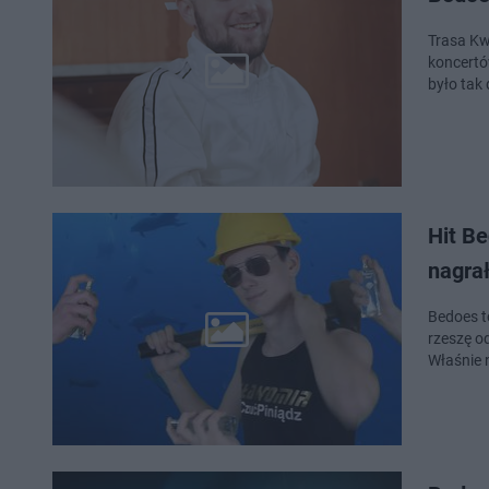
Trasa Kw
koncertó
było tak 
Hit Be
nagra
Bedoes t
rzeszę o
Właśnie 