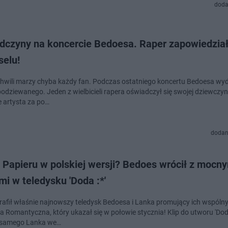
doda
dczyny na koncercie Bedoesa. Raper zapowiedział
selu!
 chwili marzy chyba każdy fan. Podczas ostatniego koncertu Bedoesa wyd
podziewanego. Jeden z wielbicieli rapera oświadczył się swojej dziewczyn
e artysta za po…
dodan
 Papieru w polskiej wersji? Bedoes wrócił z mocn
i w teledysku 'Doda :*'
 trafił właśnie najnowszy teledysk Bedoesa i Lanka promujący ich wspóln
a Romantyczna, który ukazał się w połowie stycznia! Klip do utworu 'Doda
i samego Lanka we…