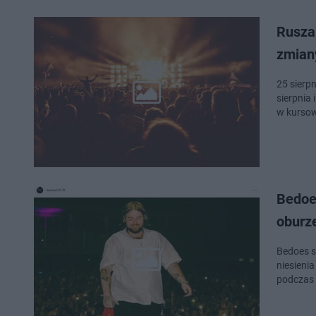
Rusza
zmian
25 sierp
sierpnia
w kurso
Bedoe
oburz
Bedoes s
niesieni
podczas 