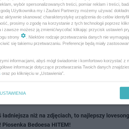
llenge powróciło do sieci i rozgrzało hip-hopową scenę do czerwoności.
klam, wybór spersonalizowanych treści, pomiar reklam i treści, bad
 dołączył nominowany przez Solara, Bedoes, który także wykazał się p
 zgodą Użytkownika my i Zaufani Partnerzy możemy używać dokład
 kierunku zbiórki zorganiz…
az aktywnie skanować charakterystykę urządzenia do celów identyfi
ść, prosimy o zgodę na korzystanie z tych technologii poprzez klikn
a i zawsze możesz ją zmienić/wycofać klikając przycisk ustawień pr
doda
ogu strony
. Niektóre rodzaje przetwarzania danych nie wymagaj
iwić się takiemu przetwarzaniu. Preferencje będą miały zastosowanie
s nie ma sobie równych. Nowa płyta rozbija bank 
premierą!
szymi informacjami, abyś mógł świadomie i komfortowo korzystać z
gółowe informacje dotyczące przetwarzania Twoich danych znajdzi
co jakiś czas zaskakuje swoich fanów nowymi utworami jednocześnie p
s
oraz po kliknięciu w „Ustawienia”.
um Opowieści z Doliny Smoków. Krążek w całości pojawi się pod koniec l
eraz - przed jego p…
USTAWIENIA
dodano
 ładniejsza niż na zdjęciach, to najlepszy loveson
! Piosenka Bedoesa HITEM!