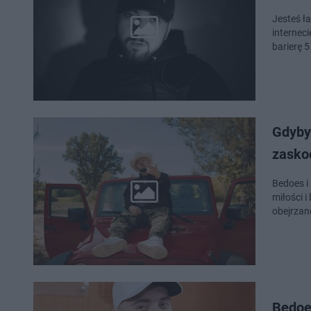
Jesteś ła
internec
barierę 
Gdyby
zasko
Bedoes i
miłości i
obejrzan
Bedoes