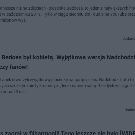
dniejsza niż na zdjęciach - piosenka Bedoesa, to jeden z największych hi
ie w październiku 2019. Tylko w ciągu siedmiu dni - audio na YouTube prz
5 milionów wyś…
dodano
 Bedoes był kobietą. Wyjątkowa wersja Nadchodzi
czy fanów!
 Lanek stworzyli wyjątkową piosenkę na gorący czas. Nadchodzi Lato to
 byciu szczerym nie tylko z innymi, lecz i samym sobą. Teledysk w ciągu kil
o ponad 3 mili…
dodan
 zagrał w filharmonii! Tego jeszcze nie było [WID