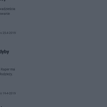
wadzieścia
sowanie
o 25-4-2019
gdyby
. Raper ma
łodzieży.
o 19-4-2019