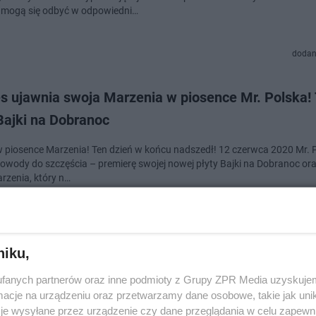
 mogą się odbyć w odpowiedni…
dodan
 ujawnia swoja Marzenia w piosence Mr. Polska! T
Bajki na Dobranoc
 piosence Marzenia! Ten dzień w końcu nadszedł! 12 czerwca 2020 Mr. 
owody do szczęścia – premierę swojej nowej płyty Bajki na Dobranoc or
arzenia, który n…
dodan
niku,
s nagrał odpowiedź na Hot16Challenge. Raper pr
fanych partnerów oraz inne podmioty z Grupy ZPR Media uzyskujem
ięcy na zbiórkę dla lekarzy!
cje na urządzeniu oraz przetwarzamy dane osobowe, takie jak unika
je wysyłane przez urządzenie czy dane przeglądania w celu zapewn