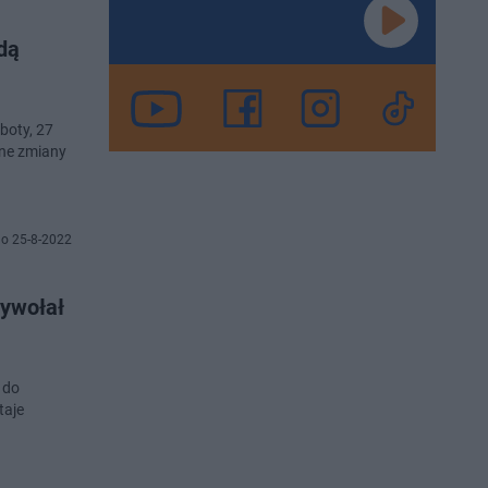
dą
boty, 27
lne zmiany
o 25-8-2022
wywołał
 do
taje