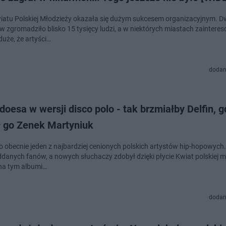
iatu Polskiej Młodzieży okazała się dużym sukcesem organizacyjnym. D
w zgromadziło blisko 15 tysięcy ludzi, a w niektórych miastach zaintere
duże, że artyści…
dodan
doesa w wersji disco polo - tak brzmiałby Delfin, 
ł go Zenek Martyniuk
o obecnie jeden z najbardziej cenionych polskich artystów hip-hopowych
ddanych fanów, a nowych słuchaczy zdobył dzięki płycie Kwiat polskiej m
na tym albumi…
dodan