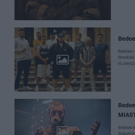
Bedoe
Bedoes i 
Smoków. 
to zwycz
Bedoes
MIAS
Bedoes w
dokończy