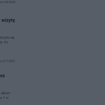
no 4-8-2022
 wizytę
arzyło się
ie. Po
o 21-7-2021
ymi
y album
 :*' w