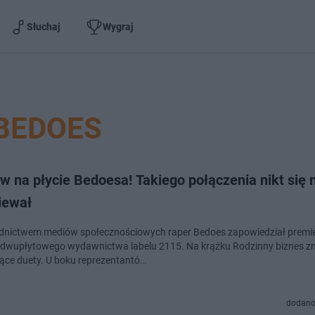
Słuchaj
Wygraj
BEDOES
 na płycie Bedoesa! Takiego połączenia nikt się 
iewał
dnictwem mediów społecznościowych raper Bedoes zapowiedział premi
dwupłytowego wydawnictwa labelu 2115. Na krążku Rodzinny biznes z
ące duety. U boku reprezentantó…
dodano