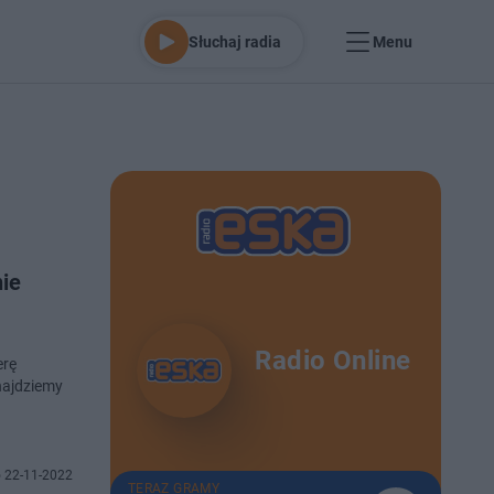
Słuchaj radia
Menu
nie
Radio Online
erę
najdziemy
 22-11-2022
TERAZ GRAMY