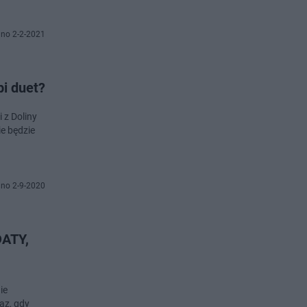
no 2-2-2021
pi duet?
 z Doliny
ie będzie
no 2-9-2020
DATY,
ie
az, gdy