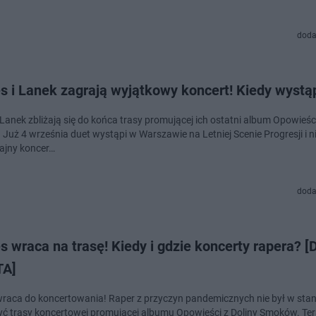
doda
s i Lanek zagrają wyjątkowy koncert! Kiedy wystą
Lanek zbliżają się do końca trasy promującej ich ostatni album Opowieści
Już 4 września duet wystąpi w Warszawie na Letniej Scenie Progresji i n
ajny koncer…
doda
 wraca na trasę! Kiedy i gdzie koncerty rapera? [
TA]
raca do koncertowania! Raper z przyczyn pandemicznych nie był w stan
ć trasy koncertowej promującej albumu Opowieści z Doliny Smoków. Ter