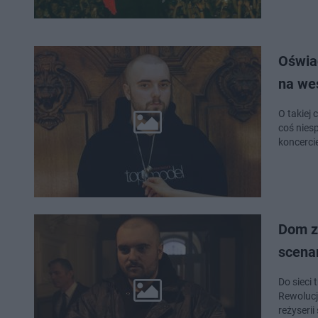
Oświa
na we
O takiej
coś nies
koncerci
Dom z
scenam
Do sieci
Rewolucj
reżyseri