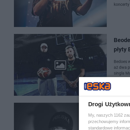
koncerty
Beodes
płyty 
Bedoes w
aż dwa p
singla M
Drogi Użytkow
Bedoe
My, naszych 1162 zau
30 tys
przechowujemy informa
standardowe informac