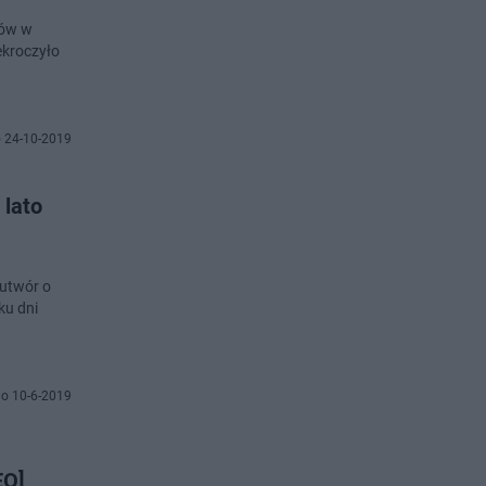
tów w
ekroczyło
 24-10-2019
 lato
 utwór o
ku dni
o 10-6-2019
EO]