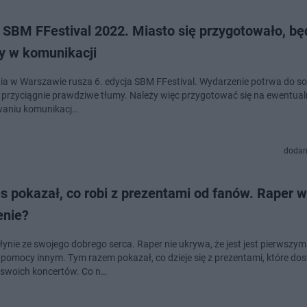
 SBM FFestival 2022. Miasto się przygotowało, bę
y w komunikacji
nia w Warszawie rusza 6. edycja SBM FFestival. Wydarzenie potrwa do so
 i przyciągnie prawdziwe tłumy. Należy więc przygotować się na ewentua
waniu komunikacj…
dodan
s pokazał, co robi z prezentami od fanów. Raper 
enie?
łynie ze swojego dobrego serca. Raper nie ukrywa, że jest jest pierwszym
a pomocy innym. Tym razem pokazał, co dzieje się z prezentami, które dos
swoich koncertów. Co n…