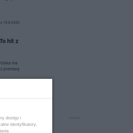
o 10-8-2020
o hit z
Polska ma
az premierę
o 12-6-2020
zelewa
y dostęp i
lne identyfikatory,
iania