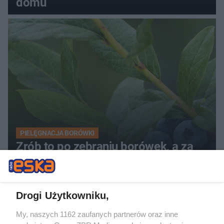
domu
PIELĘGNACJA BORÓWKI
Zrób to po zebraniu borówek, a za
rok zbiory będą obfite
Drogi Użytkowniku,
My, naszych 1162 zaufanych partnerów oraz inne