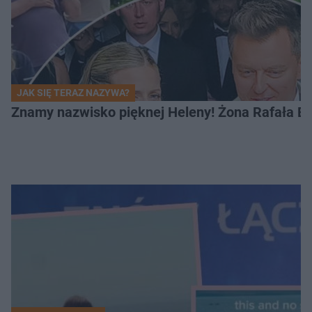
JAK SIĘ TERAZ NAZYWA?
Znamy nazwisko pięknej Heleny! Żona Rafała Br