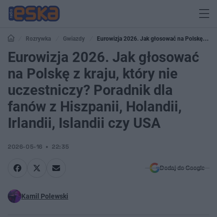
Rozrywka
Gwiazdy
Eurowizja 2026. Jak głosować na Polskę z
kraju, który nie uczestniczy? Poradnik dla fanów z Hiszpanii, Holandii, Irlandii,
Eurowizja 2026. Jak głosować
Islandii czy USA
na Polskę z kraju, który nie
uczestniczy? Poradnik dla
fanów z Hiszpanii, Holandii,
Irlandii, Islandii czy USA
2026-05-16
22:35
Dodaj do Google
Kamil Polewski