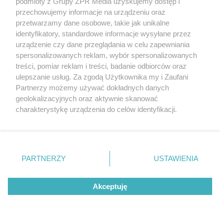
podmioty z Grupy ZPR Media uzyskujemy dostęp i
przechowujemy informacje na urządzeniu oraz
przetwarzamy dane osobowe, takie jak unikalne
identyfikatory, standardowe informacje wysyłane przez
urządzenie czy dane przeglądania w celu zapewniania
spersonalizowanych reklam, wybór spersonalizowanych
treści, pomiar reklam i treści, badanie odbiorców oraz
ZAKUPY
ulepszanie usług. Za zgodą Użytkownika my i Zaufani
Jesień w Pepco! Stylowe kubki i
Partnerzy możemy używać dokładnych danych
dodatki w świetnych cenach
geolokalizacyjnych oraz aktywnie skanować
charakterystykę urządzenia do celów identyfikacji.
Ponieważ cenimy Twoją prywatność, prosimy o zgodę na
ZOBACZ WIĘCEJ
korzystanie z tych technologii poprzez kliknięcie
„Akceptuję”. Zgoda jest dobrowolna i zawsze możesz ją
zmienić/wycofać klikając przycisk ustawień prywatności
PARTNERZY
USTAWIENIA
znajdujący się w lewym dolnym rogu strony
. Niektóre
rodzaje przetwarzania danych nie wymagają zgody
Akceptuję
użytkownika, ale masz prawo sprzeciwić się takiemu
przetwarzaniu. Preferencje będą miały zastosowanie tylko
na tej witrynie.