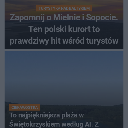
TURYSTYKA NAD BAŁTYKIEM
Zapomnij o Mielnie i Sopocie.
Ten polski kurort to
prawdziwy hit wśród turystów
CIEKAWOSTKA
To najpiękniejsza plaża w
Świętokrzyskiem według AI. Z