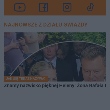
NAJNOWSZE Z DZIAŁU GWIAZDY
JAK SIĘ TERAZ NAZYWA?
Znamy nazwisko pięknej Heleny! Żona Rafała Br