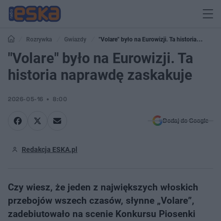
Rozrywka
Gwiazdy
"Volare" było na Eurowizji. Ta historia
naprawdę zaskakuje
"Volare" było na Eurowizji. Ta
historia naprawdę zaskakuje
2026-05-16
8:00
Dodaj do Google
Redakcja ESKA.pl
Czy wiesz, że jeden z największych włoskich
przebojów wszech czasów, słynne „Volare”,
zadebiutowało na scenie Konkursu Piosenki