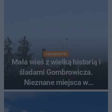
CIEKAWOSTKI
Mała wieś z wielką historią i
śladami Gombrowicza.
Nieznane miejsca w
Świętokrzyskiem