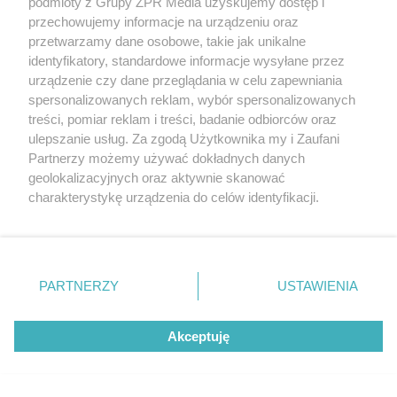
podmioty z Grupy ZPR Media uzyskujemy dostęp i
przechowujemy informacje na urządzeniu oraz
przetwarzamy dane osobowe, takie jak unikalne
identyfikatory, standardowe informacje wysyłane przez
urządzenie czy dane przeglądania w celu zapewniania
spersonalizowanych reklam, wybór spersonalizowanych
treści, pomiar reklam i treści, badanie odbiorców oraz
ulepszanie usług. Za zgodą Użytkownika my i Zaufani
Partnerzy możemy używać dokładnych danych
geolokalizacyjnych oraz aktywnie skanować
DOMOWE TRIKI
charakterystykę urządzenia do celów identyfikacji.
Zwilż kartkę i połóż na
Ponieważ cenimy Twoją prywatność, prosimy o zgodę na
parapecie. Żadna mucha nie
korzystanie z tych technologii poprzez kliknięcie
„Akceptuję”. Zgoda jest dobrowolna i zawsze możesz ją
wleci do twojego domu
zmienić/wycofać klikając przycisk ustawień prywatności
PARTNERZY
USTAWIENIA
znajdujący się w lewym dolnym rogu strony
. Niektóre
rodzaje przetwarzania danych nie wymagają zgody
Akceptuję
użytkownika, ale masz prawo sprzeciwić się takiemu
przetwarzaniu. Preferencje będą miały zastosowanie tylko
na tej witrynie.