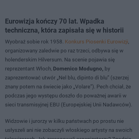
Eurowizja kończy 70 lat. Wpadka
techniczna, która zapisała się w historii
Wyobraź sobie rok 1958.
Konkurs Piosenki Eurowizji
,
organizowany zaledwie po raz trzeci, odbywa się w
holenderskim Hilversum. Na scenie pojawia się
reprezentant Włoch,
Domenico Modugno,
by
zaprezentować utwór „Nel blu, dipinto di blu” (szerzej
znany potem na świecie jako „Volare”). Pech chciał, że
podczas jego występu doszło do poważnej awarii w
sieci transmisyjnej EBU (Europejskiej Unii Nadawców).
Widzowie i jurorzy w kilku państwach po prostu nie
usłyszeli ani nie zobaczyli włoskiego artysty na swoich
telewizorach. Jak zareagowali organizatorzy? Zgodnie