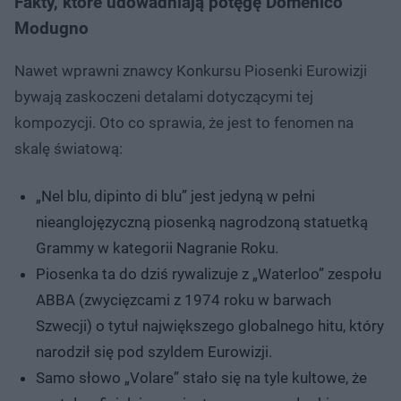
Fakty, które udowadniają potęgę Domenico
Modugno
Nawet wprawni znawcy Konkursu Piosenki Eurowizji
bywają zaskoczeni detalami dotyczącymi tej
kompozycji. Oto co sprawia, że jest to fenomen na
skalę światową:
„Nel blu, dipinto di blu” jest jedyną w pełni
nieanglojęzyczną piosenką nagrodzoną statuetką
Grammy w kategorii Nagranie Roku.
Piosenka ta do dziś rywalizuje z „Waterloo” zespołu
ABBA (zwycięzcami z 1974 roku w barwach
Szwecji) o tytuł największego globalnego hitu, który
narodził się pod szyldem Eurowizji.
Samo słowo „Volare” stało się na tyle kultowe, że