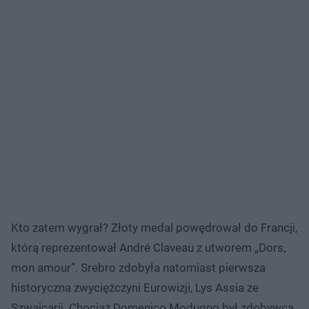
Kto zatem wygrał? Złoty medal powędrował do Francji,
którą reprezentował André Claveau z utworem „Dors,
mon amour”. Srebro zdobyła natomiast pierwsza
historyczna zwyciężczyni Eurowizji, Lys Assia ze
Szwajcarii. Chociaż Domenico Modugno był zdobywcą