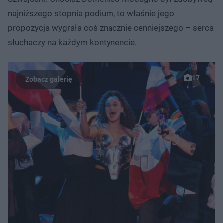
najniższego stopnia podium, to właśnie jego
propozycja wygrała coś znacznie cenniejszego – serca
słuchaczy na każdym kontynencie.
17