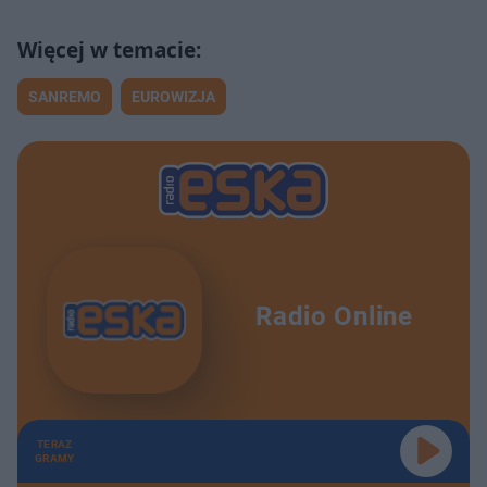
SANREMO
EUROWIZJA
Radio Online
TERAZ
GRAMY