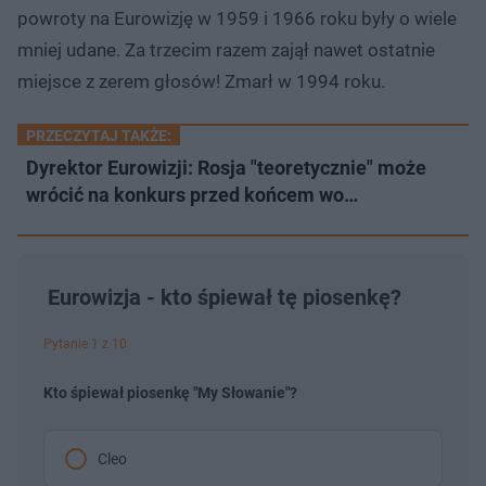
powroty na Eurowizję w 1959 i 1966 roku były o wiele
mniej udane. Za trzecim razem zajął nawet ostatnie
miejsce z zerem głosów! Zmarł w 1994 roku.
PRZECZYTAJ TAKŻE:
Dyrektor Eurowizji: Rosja "teoretycznie" może
wrócić na konkurs przed końcem wo…
Eurowizja - kto śpiewał tę piosenkę?
Pytanie 1 z 10
Kto śpiewał piosenkę "My Słowanie"?
Cleo