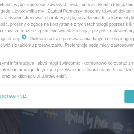
ja Szemplińska w finale!
klam, wybór spersonalizowanych treści, pomiar reklam i treści, bad
 zgodą Użytkownika my i Zaufani Partnerzy możemy używać dokład
az aktywnie skanować charakterystykę urządzenia do celów identyfi
ść, prosimy o zgodę na korzystanie z tych technologii poprzez klikn
a i zawsze możesz ją zmienić/wycofać klikając przycisk ustawień pr
ogu strony
. Niektóre rodzaje przetwarzania danych nie wymagaj
iwić się takiemu przetwarzaniu. Preferencje będą miały zastosowanie
szymi informacjami, abyś mógł świadomie i komfortowo korzystać z
gółowe informacje dotyczące przetwarzania Twoich danych znajdzi
s
oraz po kliknięciu w „Ustawienia”.
USTAWIENIA