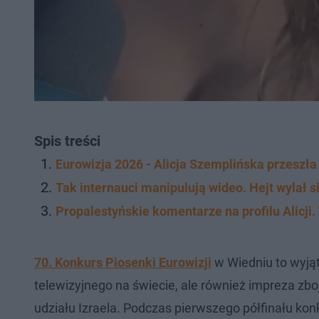
Spis treści
Eurowizja 2026 - Alicja Szemplińska przeszła 
Tak internauci manipulują wideo. Hejt wylał s
Propalestyńskie komentarze na profilu Alicji
70. Konkurs Piosenki Eurowizji
w Wiedniu to wyjąt
telewizyjnego na świecie, ale również impreza zb
udziału Izraela. Podczas pierwszego półfinału ko