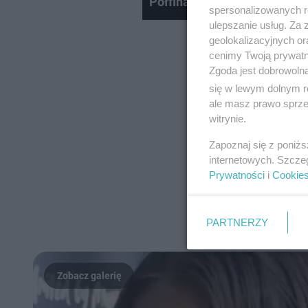
Półfinał Eurowizji 2026, Alic
spersonalizowanych re
ulepszanie usług. Za
geolokalizacyjnych or
cenimy Twoją prywatno
Zgoda jest dobrowoln
się w lewym dolnym r
ale masz prawo sprzec
witrynie.
Zapoznaj się z poniż
internetowych. Szcze
Prywatności
i
Cookie
PARTNERZY