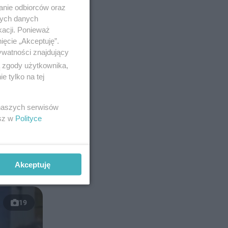
anie odbiorców oraz
nych danych
kacji. Ponieważ
ięcie „Akceptuję”.
ywatności znajdujący
ą zgody użytkownika,
 tylko na tej
 naszych serwisów
esz w
Polityce
Akceptuję
19