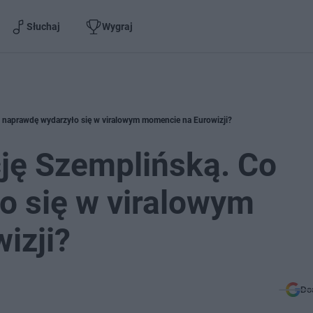
Słuchaj
Wygraj
Co naprawdę wydarzyło się w viralowym momencie na Eurowizji?
cję Szemplińską. Co
o się w viralowym
izji?
Do