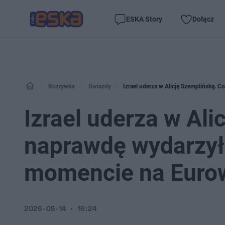
ESKA Story
Dołącz
Rozrywka
Gwiazdy
Izrael uderza w Alicję Szemplińską. 
Izrael uderza w Ali
naprawdę wydarzył
momencie na Eurow
2026-05-14
16:24