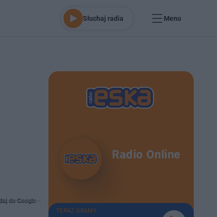
Słuchaj radia
Menu
Radio Online
daj do Google
TERAZ GRAMY