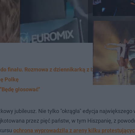
do finału. Rozmowa z dziennikarką z Izraela stała się v
ię Polkę
. "Będę głosować"
kowy jubileusz. Nie tylko "okrągła" edycja największego
ojkotowana przez pięć państw, w tym Hiszpanię, z powod
nkursu
ochrona wyprowadziła z areny kilku protestującyc