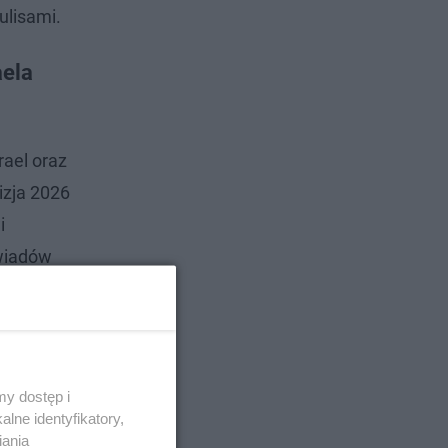
ulisami.
aela
rael oraz
zja 2026
i
ywiadów
ie, na
raelskich
y dostęp i
lne identyfikatory,
iania