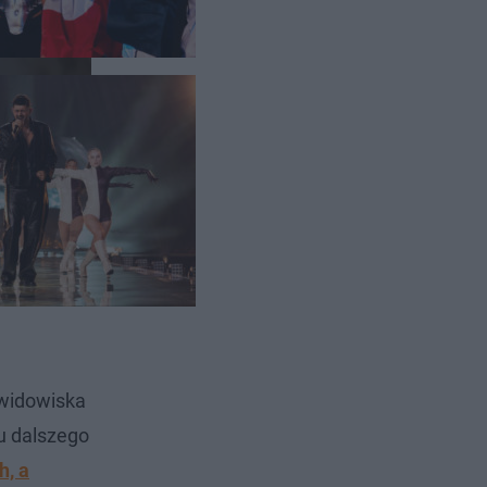
iralem
 widowiska
u dalszego
h, a