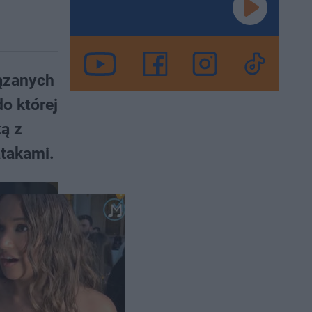
iązanych
do której
ą z
atakami.