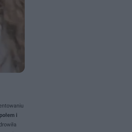
ientowaniu
połem i
drowiła