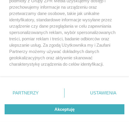
podmioty z Grupy ZPR Media uzyskujemy dostęp i
Żadna mucha nie wleci do twojego
przechowujemy informacje na urządzeniu oraz
domu
przetwarzamy dane osobowe, takie jak unikalne
identyfikatory, standardowe informacje wysyłane przez
urządzenie czy dane przeglądania w celu zapewniania
ZOBACZ WIĘCEJ
spersonalizowanych reklam, wybór spersonalizowanych
treści, pomiar reklam i treści, badanie odbiorców oraz
ulepszanie usług. Za zgodą Użytkownika my i Zaufani
Partnerzy możemy używać dokładnych danych
geolokalizacyjnych oraz aktywnie skanować
charakterystykę urządzenia do celów identyfikacji.
Ponieważ cenimy Twoją prywatność, prosimy o zgodę na
korzystanie z tych technologii poprzez kliknięcie
„Akceptuję”. Zgoda jest dobrowolna i zawsze możesz ją
zmienić/wycofać klikając przycisk ustawień prywatności
PARTNERZY
USTAWIENIA
znajdujący się w lewym dolnym rogu strony
. Niektóre
rodzaje przetwarzania danych nie wymagają zgody
Akceptuję
użytkownika, ale masz prawo sprzeciwić się takiemu
przetwarzaniu. Preferencje będą miały zastosowanie tylko
na tej witrynie.