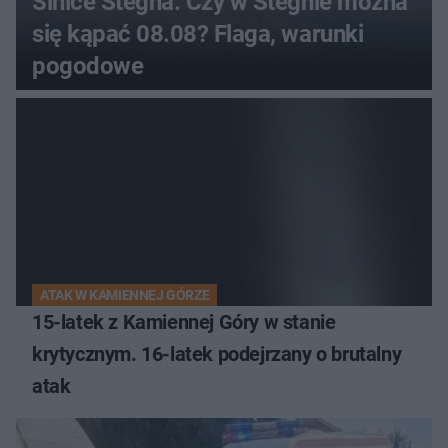
Sinice Stegna. Czy w Stegnie można
się kąpać 08.08? Flaga, warunki
pogodowe
ATAK W KAMIENNEJ GÓRZE
15-latek z Kamiennej Góry w stanie
krytycznym. 16-latek podejrzany o brutalny
atak