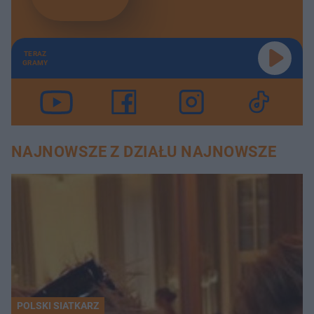
"Patoinfluencerzy medyczni sprzedają nam obietnice" - ustawa "lex szarlatan". SuperZdrowi
25:05
TERAZ
"To rozmowa o akceptacji śmierci" - prawda o pracy koordynatora transplantacyjnego. SuperZdrowi
36:13
GRAMY
450 ml emocji – dlaczego nasza krew jest tak cenna? SuperZdrowi
19:38
Więcej niż chłodzenie - czy lodówka może wspierać nasze zdrowie? SuperZdrowi
49:09
NAJNOWSZE Z DZIAŁU NAJNOWSZE
Rzeczywistość nie do udźwignięcia - raport "Zdrowie psychiczne dzieci i młodzieży w Polsce". SuperZdrowi
33:11
Jak dbać o higienę cyfrową dzieci w sieci? SuperZdrowi
26:58
Mniejsze zło czy większe kłamstwo? Eksperci wspólnym głosem przeciwko e-papierosom. SuperZdrowi
26:57
Wiosenny glow up – jak zadbać o skórę przy zmianie pory roku? SuperZdrowi
25:46
Czy konflikt na Bliskim Wschodzie uderzy w bezpieczeństwo lekowe w Polsce? SuperZdrowi
20:31
POLSKI SIATKARZ