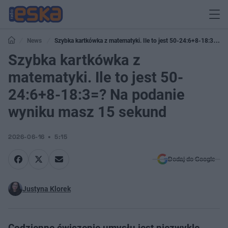
News
Szybka kartkówka z matematyki. Ile to jest 50-24:6+8-18:3=?
Na podanie wyniku masz 15 sekund
Szybka kartkówka z
matematyki. Ile to jest 50-
24:6+8-18:3=? Na podanie
wyniku masz 15 sekund
2026-06-16
5:15
Dodaj do Google
Justyna Klorek
Codzienne ćwiczenie umysłu jest niezwykle