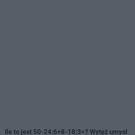
Ile to jest 50-24:6+8-18:3=? Wytęż umysł