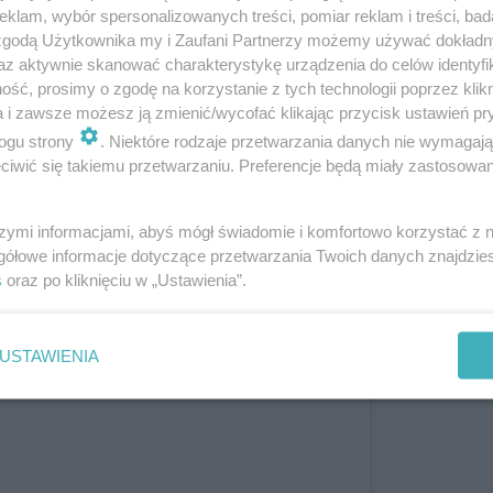
klam, wybór spersonalizowanych treści, pomiar reklam i treści, bad
 zgodą Użytkownika my i Zaufani Partnerzy możemy używać dokład
az aktywnie skanować charakterystykę urządzenia do celów identyfi
ść, prosimy o zgodę na korzystanie z tych technologii poprzez klikn
a i zawsze możesz ją zmienić/wycofać klikając przycisk ustawień pr
ogu strony
. Niektóre rodzaje przetwarzania danych nie wymagaj
iwić się takiemu przetwarzaniu. Preferencje będą miały zastosowanie
skiej! Alicja Szemplińska przełamie naszą fatalną pas
szymi informacjami, abyś mógł świadomie i komfortowo korzystać z
gółowe informacje dotyczące przetwarzania Twoich danych znajdzi
ja Szemplińska w finale!
s
oraz po kliknięciu w „Ustawienia”.
USTAWIENIA