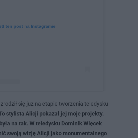
tl ten post na Instagramie
rodził się już na etapie tworzenia teledysku
 Dominik Więcek (He/Him) (@dominik_wiecek)
To stylista Alicji pokazał jej moje projekty.
 była na tak. W teledysku Dominik Więcek
nić swoją wizję Alicji jako monumentalnego