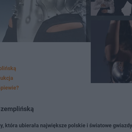
plińską
rukcja
śpiewie?
 Szemplińską
, która ubierała największe polskie i światowe gwiazd