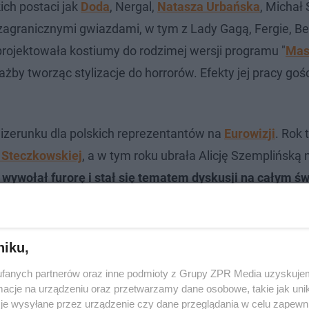
ich postaci jak
Doda
, Nergal,
Natasza Urbańska
, Michał 
agranicznymi gwiazdami, w tym z Lady Gagą, Fergie, Bel
ojektowała kostiumy do rodzimej wersji programu "
Mas
by tworząc stylizacje do horrorów. Efekty jej pracy gośc
wizerunku dla polskich reprezentantów na
Eurowizji
. Rok
 Steczkowskiej
, a w tym roku ubrała Alicję Szemplińską 
wywołał furorę i stał się tematem dyskusji na całym św
niku,
fanych partnerów oraz inne podmioty z Grupy ZPR Media uzyskujem
cje na urządzeniu oraz przetwarzamy dane osobowe, takie jak unika
je wysyłane przez urządzenie czy dane przeglądania w celu zapewn