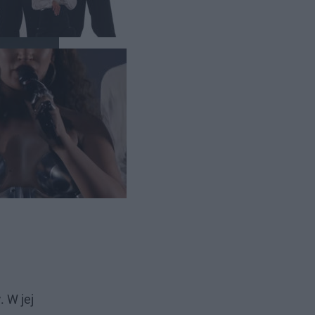
y
. W jej