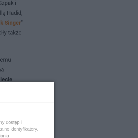
Szpak i
lą Hadid,
k Singer
"
iły także
 temu
na
iecie
.
y dostęp i
lne identyfikatory,
iania