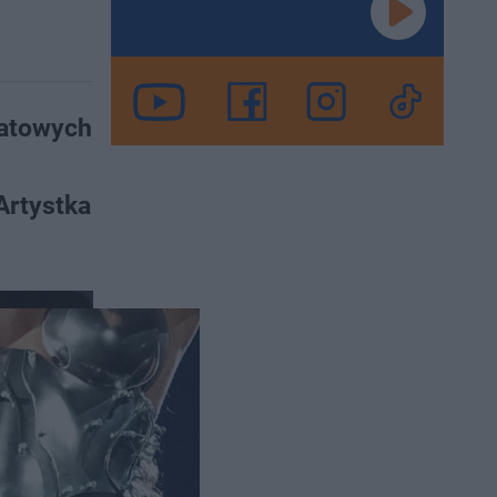
iatowych
Artystka