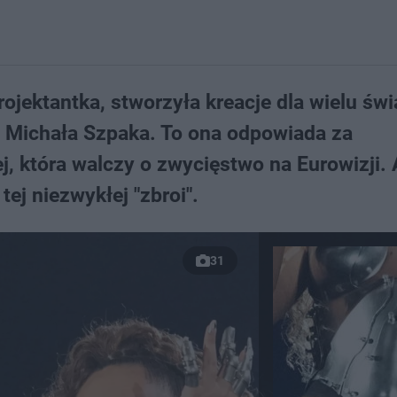
ojektantka, stworzyła kreacje dla wielu św
i Michała Szpaka. To ona odpowiada za
j, która walczy o zwycięstwo na Eurowizji. 
ej niezwykłej "zbroi".
31