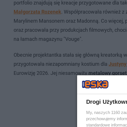
portfolio znajdują się kreacje przygotowane dla tak
Małgorzata Rozenek
. Współpracowała również z z
Marylinem Mansonem oraz Madonną. Co więcej, pr
oraz pracowała przy produkcjach filmowych, chociaż
na łamach magazynu "Vouge".
Obecnie projektantka stała się główną kreatorką 
przygotowała niezapomniany kostium dla
Justyny
Eurowizję 2026. Jej niesamowity
metalowy gorset 
Drogi Użytkow
My, naszych 1160 zau
przechowujemy informa
standardowe informac