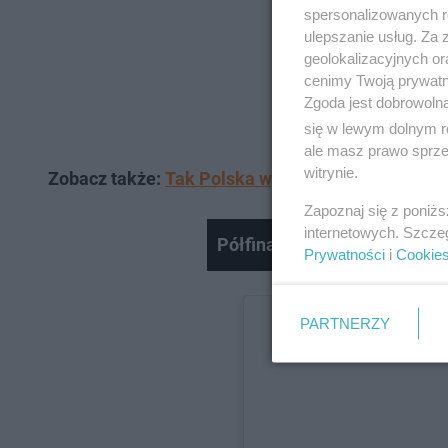
spersonalizowanych re
ulepszanie usług. Za
geolokalizacyjnych or
cenimy Twoją prywatno
Zgoda jest dobrowoln
się w lewym dolnym r
ale masz prawo sprzec
witrynie.
Zobacz także:
Tak Polska wypadła na próbie juror
Zapoznaj się z poniż
internetowych. Szcze
Półfinał Eurowizji 2026, Alic
Prywatności
i
Cookie
PARTNERZY