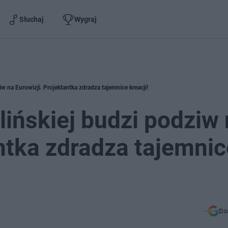
Słuchaj
Wygraj
iw na Eurowizji. Projektantka zdradza tajemnice kreacji!
lińskiej budzi podziw
antka zdradza tajemnic
Do