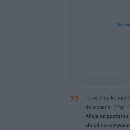
Wyświe
Pomysł na kostium z
Post udostępniony przez
do piosenki "Pray".
Alicja od początku
chciał urzeczywist