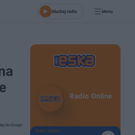
Słuchaj radia
Menu
 na
e
Radio Online
daj do Google
TERAZ GRAMY