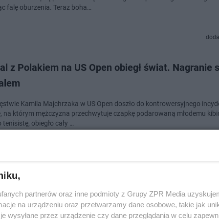
c falę oburzenia. Teraz boha…
doda
l z Polakiem na US Open obiegł świat. Nagranie s
ralem
ęstwie Kamila Majchrzaka w US Open doszło do kontrowersyjnego incyd
, na którym mężczyzna przechwytuje czapkę podarowaną młodemu kibi
 tenisistę, obiegło cały …
doda
niku,
n 2025. Iga Świątek w kolejnej rundzie! Zagra o
fanych partnerów oraz inne podmioty z Grupy ZPR Media uzyskujem
finał
cje na urządzeniu oraz przetwarzamy dane osobowe, takie jak unika
je wysyłane przez urządzenie czy dane przeglądania w celu zapewn