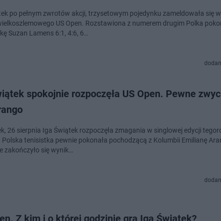
tek po pełnym zwrotów akcji, trzysetowym pojedynku zameldowała się w 
wielkoszlemowego US Open. Rozstawiona z numerem drugim Polka poko
kę Suzan Lamens 6:1, 4:6, 6…
dodan
wiątek spokojnie rozpoczęła US Open. Pewne zwyc
rango
k, 26 sierpnia Iga Świątek rozpoczęła zmagania w singlowej edycji tego
 Polska tenisistka pewnie pokonała pochodzącą z Kolumbii Emilianę Ara
e zakończyło się wynik…
dodan
n. Z kim i o której godzinie gra Iga Świątek?