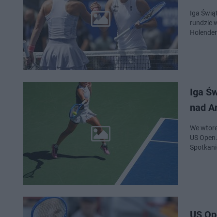
Iga Świą
rundzie 
Holender
Iga Ś
nad A
We wtore
US Open.
Spotkani
US Ope