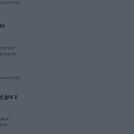
no 4-9-2025
im
y wyrwał
lą krytyki
no 4-9-2025
j gra z
się w
ch w