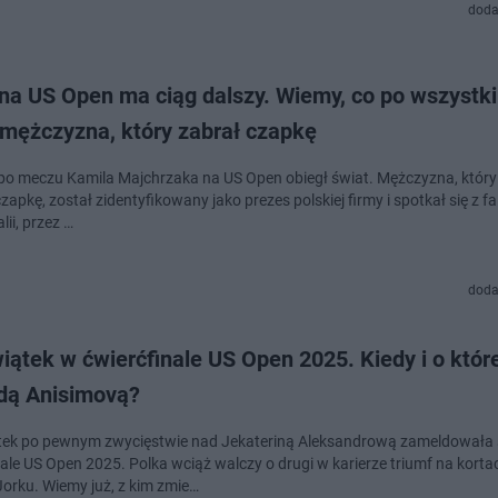
doda
 na US Open ma ciąg dalszy. Wiemy, co po wszystk
 mężczyzna, który zabrał czapkę
po meczu Kamila Majchrzaka na US Open obiegł świat. Mężczyzna, któr
zapkę, został zidentyfikowany jako prezes polskiej firmy i spotkał się z fa
lii, przez …
doda
iątek w ćwierćfinale US Open 2025. Kiedy i o które
ą Anisimovą?
tek po pewnym zwycięstwie nad Jekateriną Aleksandrową zameldowała 
nale US Open 2025. Polka wciąż walczy o drugi w karierze triumf na korta
rku. Wiemy już, z kim zmie…