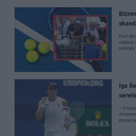
Biznes
skand
Piotr Sz
odebrał 
umknęły 
Iga Ś
serwis
– O wszy
Anisimov
etapie tu