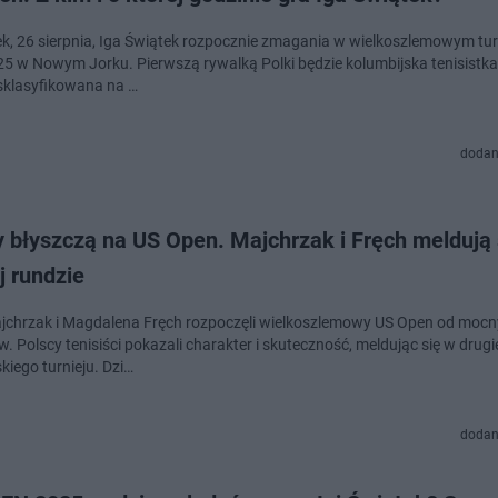
k, 26 sierpnia, Iga Świątek rozpocznie zmagania w wielkoszlemowym tur
5 w Nowym Jorku. Pierwszą rywalką Polki będzie kolumbijska tenisistka
sklasyfikowana na …
dodan
 błyszczą na US Open. Majchrzak i Fręch meldują 
j rundzie
jchrzak i Magdalena Fręch rozpoczęli wielkoszlemowy US Open od moc
. Polscy tenisiści pokazali charakter i skuteczność, meldując się w drugi
kiego turnieju. Dzi…
dodan