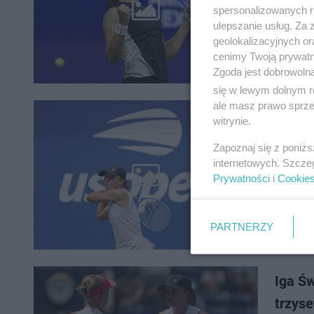
Iga Świą
spersonalizowanych re
niemal t
ulepszanie usług. Za
w pierws
geolokalizacyjnych or
cenimy Twoją prywatno
Zgoda jest dobrowoln
się w lewym dolnym r
ale masz prawo sprzec
US Ope
witrynie.
zagra
Zapoznaj się z poniż
internetowych. Szcze
W sobotę
Prywatności
i
Cookie
reprezen
Świątek,
PARTNERZY
Iga Św
trzys