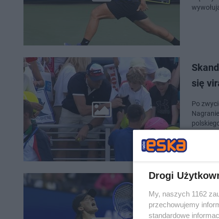
wywołują
Skanda
się vi
Po zwyci
Nagranie
polskiego
Drogi Użytkow
US Ope
My, naszych 1162 zau
ćwierć
przechowujemy informa
standardowe informac