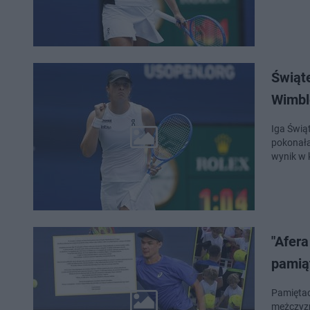
Świąt
Wimbl
Iga Świą
pokonała 
wynik w 
"Afera
pamią
Pamiętac
mężczyzn