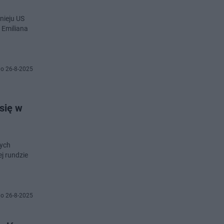
nieju US
 Emiliana
o 26-8-2025
się w
nych
ej rundzie
o 26-8-2025