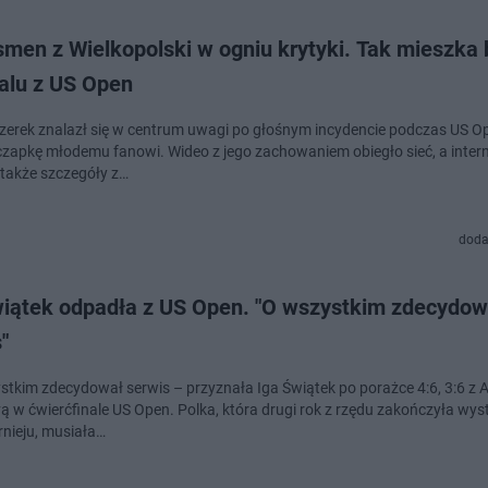
men z Wielkopolski w ogniu krytyki. Tak mieszka 
alu z US Open
czerek znalazł się w centrum uwagi po głośnym incydencie podczas US O
czapkę młodemu fanowi. Wideo z jego zachowaniem obiegło sieć, a inter
także szczegóły z…
doda
wiątek odpadła z US Open. "O wszystkim zdecydow
"
stkim zdecydował serwis – przyznała Iga Świątek po porażce 4:6, 3:6 z
ą w ćwierćfinale US Open. Polka, która drugi rok z rzędu zakończyła wys
rnieju, musiała…