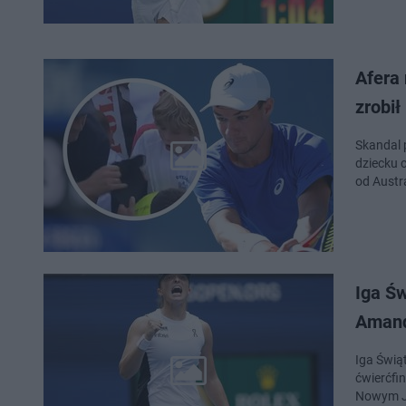
Afera
zrobił
Skandal 
dziecku c
od Austra
Iga Św
Amand
Iga Świą
ćwierćfi
Nowym Jo