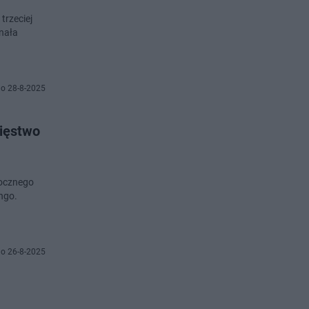
trzeciej
nała
o 28-8-2025
ięstwo
rocznego
ngo.
o 26-8-2025