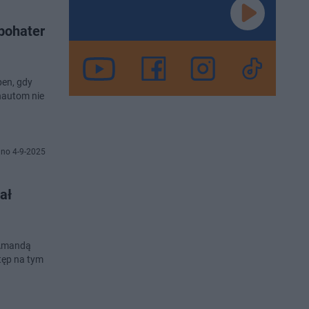
bohater
pen, gdy
nautom nie
no 4-9-2025
ał
 Amandą
tęp na tym