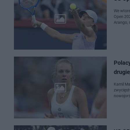
We wtore
Open 202
Arango, 
Polacy
drugie
Kamil Ma
zwycięstw
nowojors