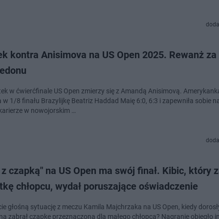
doda
ek kontra Anisimova na US Open 2025. Rewanż za 
edonu
tek w ćwierćfinale US Open zmierzy się z Amandą Anisimovą. Amerykank
w 1/8 finału Brazylijkę Beatriz Haddad Maię 6:0, 6:3 i zapewniła sobie n
karierze w nowojorskim …
doda
 z czapką" na US Open ma swój finał. Kibic, który 
tkę chłopcu, wydał poruszające oświadczenie
ie głośną sytuację z meczu Kamila Majchrzaka na US Open, kiedy dorosł
a zabrał czapkę przeznaczoną dla małego chłopca? Nagranie obiegło in