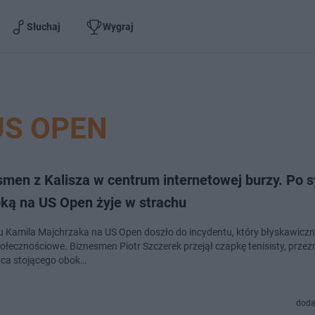
Słuchaj
Wygraj
US OPEN
men z Kalisza w centrum internetowej burzy. Po s
pką na US Open żyje w strachu
 Kamila Majchrzaka na US Open doszło do incydentu, który błyskawiczni
ołecznościowe. Biznesmen Piotr Szczerek przejął czapkę tenisisty, prze
pca stojącego obok…
doda