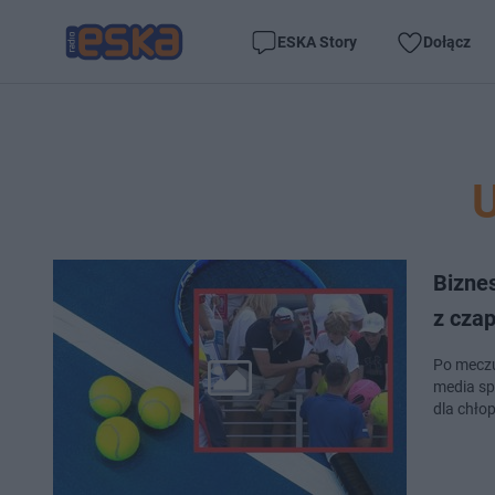
ESKA Story
Dołącz
Biznes
z cza
Po meczu
media sp
dla chło