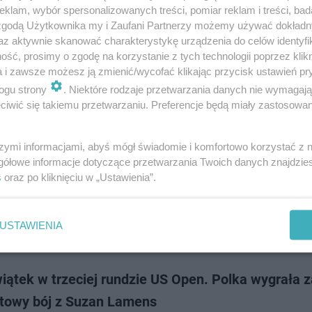
tek awansowała do 1/8 finału US Open. Polska tenisistka po zaciętym, 
klam, wybór spersonalizowanych treści, pomiar reklam i treści, bad
rzy godziny boju pokonała Rosjankę Annę Kalinską 7:6 (7-2), 6:4. Mimo 
 zgodą Użytkownika my i Zaufani Partnerzy możemy używać dokład
zym secie wiceli…
az aktywnie skanować charakterystykę urządzenia do celów identyfi
ść, prosimy o zgodę na korzystanie z tych technologii poprzez klikn
a i zawsze możesz ją zmienić/wycofać klikając przycisk ustawień pr
dodan
ogu strony
. Niektóre rodzaje przetwarzania danych nie wymagaj
iwić się takiemu przetwarzaniu. Preferencje będą miały zastosowanie
n 2025. Kiedy grają Polacy? Świątek, Fręch i Maj
ją w sobotę o awans
szymi informacjami, abyś mógł świadomie i komfortowo korzystać z
gółowe informacje dotyczące przetwarzania Twoich danych znajdzi
 30 sierpnia 2025 roku na kortach US Open w Nowym Jorku zobaczymy t
s
oraz po kliknięciu w „Ustawienia”.
tantów Polski. O awans do 1/8 finału wielkoszlemowego turnieju zagrają
 Magdalena Fręch i Kamil M…
USTAWIENIA
dodan
iątek w trzeciej rundzie US Open. Polka wygrała z
etowy bój z Suzan Lamens