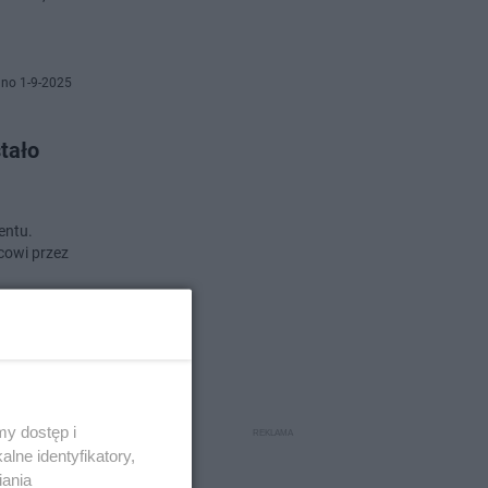
no 1-9-2025
tało
entu.
cowi przez
no 1-9-2025
y dostęp i
lne identyfikatory,
iania