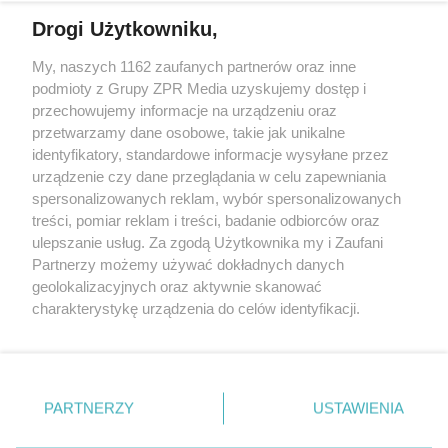
Drogi Użytkowniku,
My, naszych 1162 zaufanych partnerów oraz inne
Żaden utwór zamieszczony w serwisie nie może być powielany i
podmioty z Grupy ZPR Media uzyskujemy dostęp i
rozpowszechniany lub dalej rozpowszechniany w jakikolwiek sposób (w
tym także elektroniczny lub mechaniczny) na jakimkolwiek polu
przechowujemy informacje na urządzeniu oraz
eksploatacji w jakiejkolwiek formie, włącznie z umieszczaniem w
przetwarzamy dane osobowe, takie jak unikalne
Internecie bez pisemnej zgody właściciela praw. Jakiekolwiek użycie lub
identyfikatory, standardowe informacje wysyłane przez
wykorzystanie utworów w całości lub w części z naruszeniem prawa,
tzn. bez właściwej zgody, jest zabronione pod groźbą kary i może być
urządzenie czy dane przeglądania w celu zapewniania
ścigane prawnie.
spersonalizowanych reklam, wybór spersonalizowanych
treści, pomiar reklam i treści, badanie odbiorców oraz
ulepszanie usług. Za zgodą Użytkownika my i Zaufani
Partnerzy możemy używać dokładnych danych
geolokalizacyjnych oraz aktywnie skanować
charakterystykę urządzenia do celów identyfikacji.
Ponieważ cenimy Twoją prywatność, prosimy o zgodę na
O nas
korzystanie z tych technologii poprzez kliknięcie
Informacje prawne
„Akceptuję”. Zgoda jest dobrowolna i zawsze możesz ją
zmienić/wycofać klikając przycisk ustawień prywatności
PARTNERZY
USTAWIENIA
Nasze serwisy
znajdujący się w lewym dolnym rogu strony
. Niektóre
rodzaje przetwarzania danych nie wymagają zgody
© 2026 Grupa ZPR Media