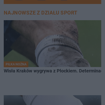
NAJNOWSZE Z DZIAŁU SPORT
PIŁKA NOŻNA
Wisła Kraków wygrywa z Płockiem. Determinacj