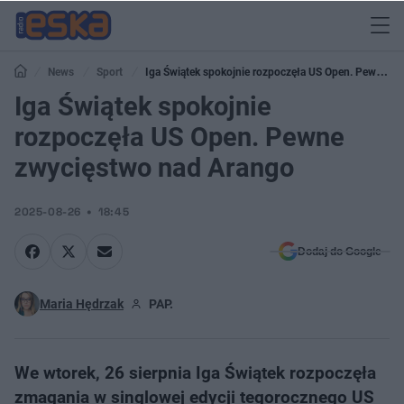
News
Sport
Iga Świątek spokojnie rozpoczęła US Open. Pewne
zwycięstwo nad Arango
Iga Świątek spokojnie
rozpoczęła US Open. Pewne
zwycięstwo nad Arango
2025-08-26
18:45
Dodaj do Google
Maria Hędrzak
PAP.
We wtorek, 26 sierpnia Iga Świątek rozpoczęła
zmagania w singlowej edycji tegorocznego US