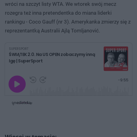
wróci na szczyt listy WTA. We wtorek swój mecz
rozegra też inna pretendentka do miana liderki
rankingu - Coco Gauff (nr 3). Amerykanka zmierzy się z
reprezentantką Australii Ajlą Tomljanović.
SUPERSPORT
ŚWIĄTEK 2.0. Na US OPEN zobaczymy inną
Igę | SuperSport
G
P
P
P
-
9:55
r
r
r
o
a
z
z
j
z
e
e
w
w
o
i
i
s
ń
ń
t
1
1
0
0
a
s
s
ł
d
d
y
o
o
c
t
p
u
r
z