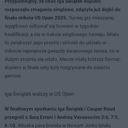
Przypomnijmy, że choć Iga Świątek dopiero
rozpoczęła zmagania singlowe, zdążyła już dojść do
finału miksta US Open 2025.
Turniej gry mieszanej
wyjątkowo odbywał się bowiem w tygodniu
kwalifikacji, a nie w trakcie singlowego turnieju. Miało
to zwiększyć jego prestiż i skłonić do udziału w
mikście największe gwiazdy światowego tenisa, co w
dużym stopniu się udało. Mecze miały krótszy format,
dopiero w finale sety były rozgrywane do sześciu
gemów.
Iga Świątek walczy w US Open
W finałowym spotkaniu Iga Świątek i Casper Ruud
przegrali z Sarą Errani i Andreą Vavassorim 3:6, 7:5,
6-10.
Włoska para broniła w Nowym Jorku tytułu