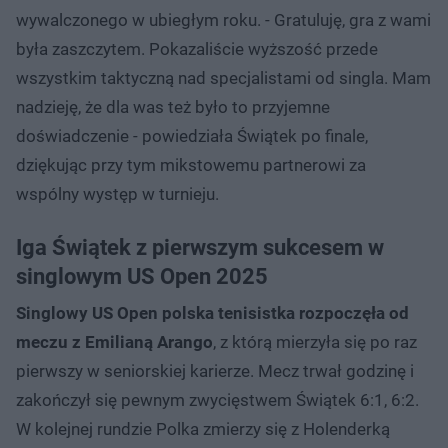
wywalczonego w ubiegłym roku. - Gratuluję, gra z wami
była zaszczytem. Pokazaliście wyższość przede
wszystkim taktyczną nad specjalistami od singla. Mam
nadzieję, że dla was też było to przyjemne
doświadczenie - powiedziała Świątek po finale,
dziękując przy tym mikstowemu partnerowi za
wspólny występ w turnieju.
Iga Świątek z pierwszym sukcesem w
singlowym US Open 2025
Singlowy US Open polska tenisistka rozpoczęła od
meczu z Emilianą Arango
, z którą mierzyła się po raz
pierwszy w seniorskiej karierze. Mecz trwał godzinę i
zakończył się pewnym zwycięstwem Świątek 6:1, 6:2.
W kolejnej rundzie Polka zmierzy się z Holenderką