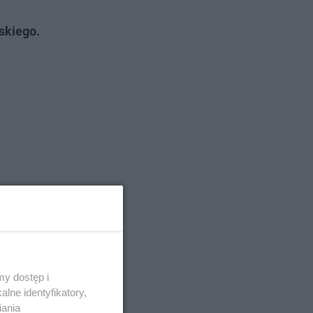
skiego.
y dostęp i
lne identyfikatory,
iania