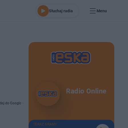
Słuchaj radia
Menu
a
Radio Online
daj do Google
TERAZ GRAMY