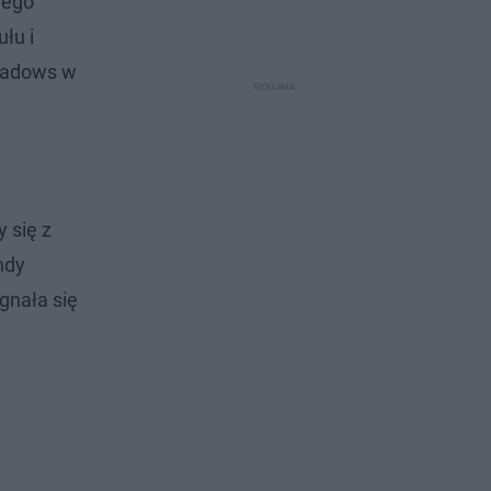
wego
łu i
Meadows w
 się z
ndy
gnała się