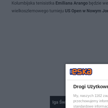
Kolumbijska tenisistka
Emiliana Arango
będzie we
wielkoszlemowego turnieju
US Open w Nowym Jo
Drogi Użytkow
My, naszych 1162 zau
przechowujemy informa
Iga Świątek walczy w US Op
standardowe informac