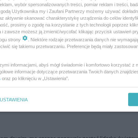
klam, wybór spersonalizowanych treści, pomiar reklam i treści, bad
 zgodą Użytkownika my i Zaufani Partnerzy możemy używać dokład
zie oglądać US Open na żywo
az aktywnie skanować charakterystykę urządzenia do celów identyfi
ść, prosimy o zgodę na korzystanie z tych technologii poprzez klikn
 1) oraz dostępny online w serwisach streamingowych o
a i zawsze możesz ją zmienić/wycofać klikając przycisk ustawień pr
ogu strony
. Niektóre rodzaje przetwarzania danych nie wymagaj
iwić się takiemu przetwarzaniu. Preferencje będą miały zastosowanie
szymi informacjami, abyś mógł świadomie i komfortowo korzystać z
gółowe informacje dotyczące przetwarzania Twoich danych znajdzi
doświadczenie w turniejach wielkoszlemowych. Jej najwi
s
oraz po kliknięciu w „Ustawienia”.
ione podczas tegorocznego French Open. Najwyżej w ra
 będzie dla niej pierwszym meczem przeciwko obecnej wi
USTAWIENIA