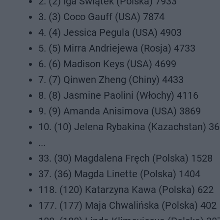
2. (2) Iga Świątek (Polska) 7933
3. (3) Coco Gauff (USA) 7874
4. (4) Jessica Pegula (USA) 4903
5. (5) Mirra Andriejewa (Rosja) 4733
6. (6) Madison Keys (USA) 4699
7. (7) Qinwen Zheng (Chiny) 4433
8. (8) Jasmine Paolini (Włochy) 4116
9. (9) Amanda Anisimova (USA) 3869
10. (10) Jelena Rybakina (Kazachstan) 3
...
33. (30) Magdalena Fręch (Polska) 1528
37. (36) Magda Linette (Polska) 1404
118. (120) Katarzyna Kawa (Polska) 622
177. (177) Maja Chwalińska (Polska) 402