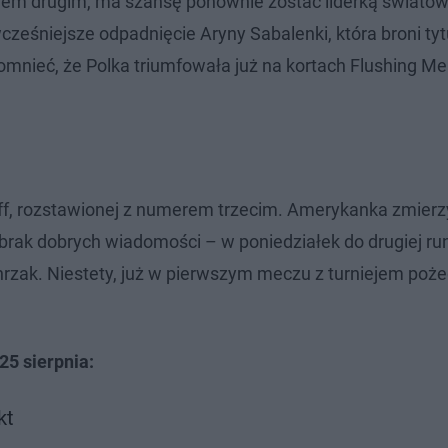
rem drugim, ma szansę ponownie zostać liderką świato
ześniejsze odpadnięcie Aryny Sabalenki, która broni tytu
pomnieć, że Polka triumfowała już na kortach Flushing 
f, rozstawionej z numerem trzecim. Amerykanka zmierzy
e brak dobrych wiadomości – w poniedziałek do drugiej ru
rzak. Niestety, już w pierwszym meczu z turniejem poże
25 sierpnia:
kt