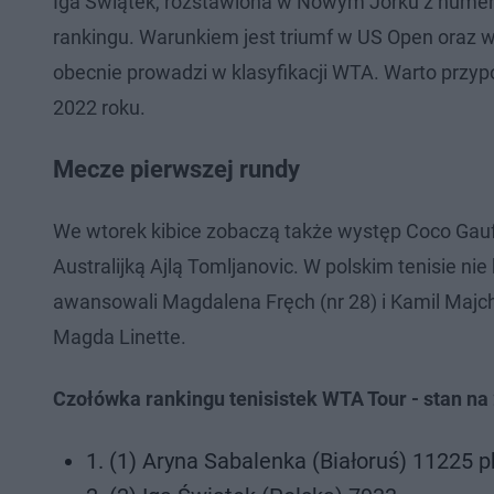
Iga Świątek, rozstawiona w Nowym Jorku z nume
rankingu. Warunkiem jest triumf w US Open oraz wc
obecnie prowadzi w klasyfikacji WTA. Warto przy
2022 roku.
Mecze pierwszej rundy
We wtorek kibice zobaczą także występ Coco Gauf
Australijką Ajlą Tomljanovic. W polskim tenisie ni
awansowali Magdalena Fręch (nr 28) i Kamil Majch
Magda Linette.
Czołówka rankingu tenisistek WTA Tour - stan na 
1. (1) Aryna Sabalenka (Białoruś) 11225 p