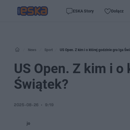
ESKA Story
Dołącz
News
Sport
US Open. Z kim i o której godzinie gra Iga Św
US Open. Z kim i o 
Świątek?
2025-08-26
9:19
jo