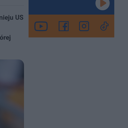
nieju US
órej