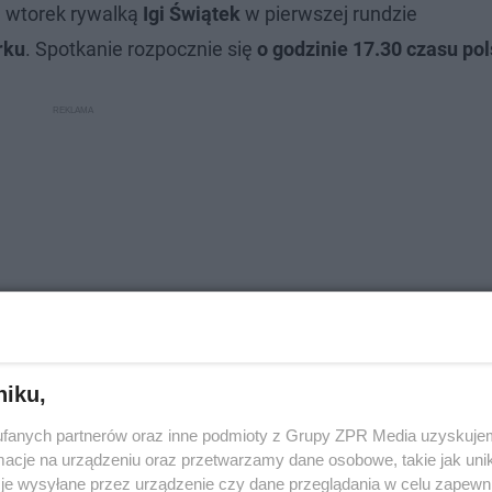
 wtorek rywalką
Igi Świątek
w pierwszej rundzie
rku
. Spotkanie rozpocznie się
o godzinie 17.30 czasu pol
niku,
fanych partnerów oraz inne podmioty z Grupy ZPR Media uzyskujem
cje na urządzeniu oraz przetwarzamy dane osobowe, takie jak unika
en
je wysyłane przez urządzenie czy dane przeglądania w celu zapewn