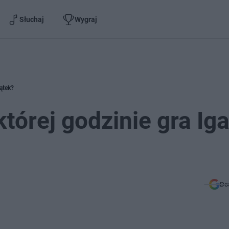
Słuchaj
Wygraj
iątek?
której godzinie gra Ig
Do