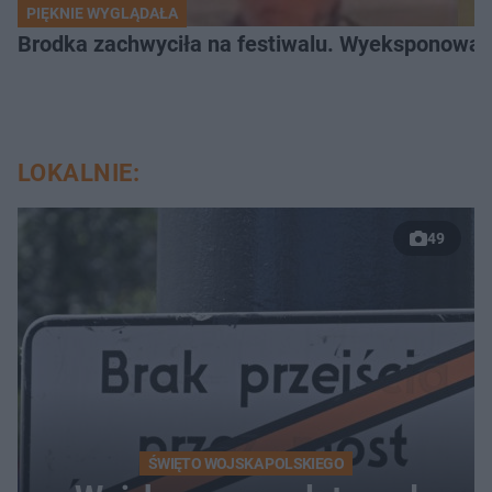
PIĘKNIE WYGLĄDAŁA
Brodka zachwyciła na festiwalu. Wyeksponował
LOKALNIE:
49
ŚWIĘTO WOJSKA POLSKIEGO