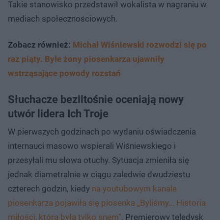
Takie stanowisko przedstawił wokalista w nagraniu w
mediach społecznościowych.
Zobacz również:
Michał Wiśniewski rozwodzi się po
raz piąty. Byłe żony piosenkarza ujawniły
wstrząsające powody rozstań
Słuchacze bezlitośnie oceniają nowy
utwór lidera Ich Troje
W pierwszych godzinach po wydaniu oświadczenia
internauci masowo wspierali Wiśniewskiego i
przesyłali mu słowa otuchy. Sytuacja zmieniła się
jednak diametralnie w ciągu zaledwie dwudziestu
czterech godzin, kiedy
na youtubowym kanale
piosenkarza pojawiła się piosenka „Byliśmy... Historia
miłości, która była tylko snem”
. Premierowy teledysk