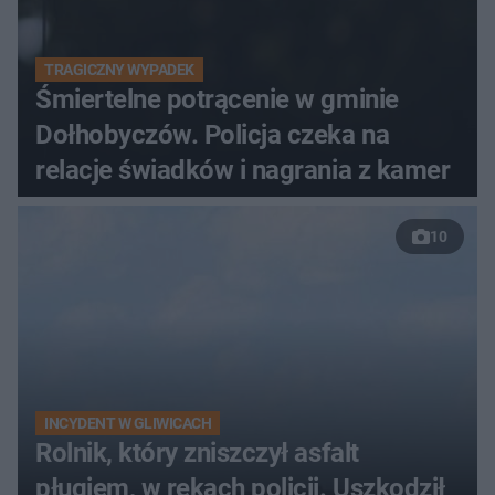
TRAGICZNY WYPADEK
Śmiertelne potrącenie w gminie
Dołhobyczów. Policja czeka na
relacje świadków i nagrania z kamer
10
INCYDENT W GLIWICACH
Rolnik, który zniszczył asfalt
pługiem, w rękach policji. Uszkodził