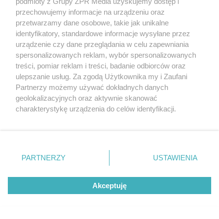
podmioty z Grupy ZPR Media uzyskujemy dostęp i
sparing w Maroku. Znamy
przechowujemy informacje na urządzeniu oraz
przetwarzamy dane osobowe, takie jak unikalne
powód decyzji
identyfikatory, standardowe informacje wysyłane przez
urządzenie czy dane przeglądania w celu zapewniania
spersonalizowanych reklam, wybór spersonalizowanych
treści, pomiar reklam i treści, badanie odbiorców oraz
ulepszanie usług. Za zgodą Użytkownika my i Zaufani
Partnerzy możemy używać dokładnych danych
geolokalizacyjnych oraz aktywnie skanować
charakterystykę urządzenia do celów identyfikacji.
Ponieważ cenimy Twoją prywatność, prosimy o zgodę na
korzystanie z tych technologii poprzez kliknięcie
„Akceptuję”. Zgoda jest dobrowolna i zawsze możesz ją
zmienić/wycofać klikając przycisk ustawień prywatności
PARTNERZY
USTAWIENIA
znajdujący się w lewym dolnym rogu strony
. Niektóre
SPOSÓB NA SZKODNIKA
rodzaje przetwarzania danych nie wymagają zgody
Kret znów rozkopuje trawnik?
Akceptuję
użytkownika, ale masz prawo sprzeciwić się takiemu
przetwarzaniu. Preferencje będą miały zastosowanie tylko
Wystarczy popularny produkt
na tej witrynie.