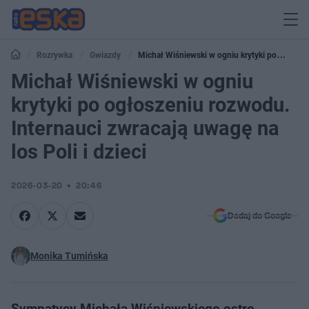
Rozrywka
Gwiazdy
Michał Wiśniewski w ogniu krytyki po
ogłoszeniu rozwodu. Internauci zwracają uwagę na los Poli i dzieci
Michał Wiśniewski w ogniu
krytyki po ogłoszeniu rozwodu.
Internauci zwracają uwagę na
los Poli i dzieci
2026-03-20
20:46
Dodaj do Google
Monika Tumińska
Sympatycy Michała Wiśniewskiego ostro