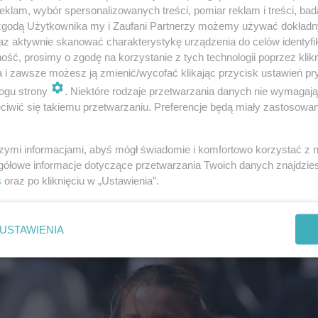
klam, wybór spersonalizowanych treści, pomiar reklam i treści, bad
 zgodą Użytkownika my i Zaufani Partnerzy możemy używać dokład
az aktywnie skanować charakterystykę urządzenia do celów identyfi
ść, prosimy o zgodę na korzystanie z tych technologii poprzez klikn
Polski po finale Rolanda Garrosa
a i zawsze możesz ją zmienić/wycofać klikając przycisk ustawień pr
ogu strony
. Niektóre rodzaje przetwarzania danych nie wymagaj
iwić się takiemu przetwarzaniu. Preferencje będą miały zastosowanie
my. Skandal wokół tego zespołu do dzi…
szymi informacjami, abyś mógł świadomie i komfortowo korzystać z
gółowe informacje dotyczące przetwarzania Twoich danych znajdzi
s
oraz po kliknięciu w „Ustawienia”.
USTAWIENIA