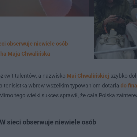
eci obserwuje niewiele osób
łucha Maja Chwalińska
ozkwit talentów, a nazwisko
Mai Chwalińskiej
szybko doł
ana tenisistka wbrew wszelkim typowaniom dotarła
do fina
 Mimo tego wielki sukces sprawił, że cała Polska zainter
W sieci obserwuje niewiele osób