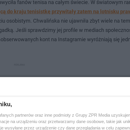
hwyciła fanów tenisa na całym świecie. W światowym ra
cą do kraju tenisistkę przywitały zatem na lotnisku pr
ciu osobistym. Chwalińska nie ujawniła zbyt wiele na tem
 zagadką. Jeśli sprawdzimy jej profile w mediach społeczn
zaobserwowanych kont na Instagramie wyróżniają się jed
niku,
fanych partnerów oraz inne podmioty z Grupy ZPR Media uzyskujem
cje na urządzeniu oraz przetwarzamy dane osobowe, takie jak unika
je wysyłane przez urządzenie czy dane przeglądania w celu zapewn