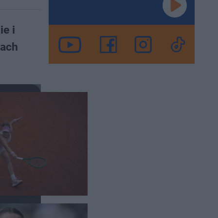
e i
iach