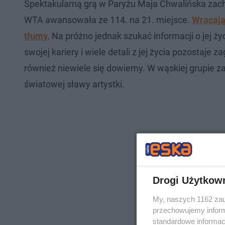
Spektakularną grą w Paryżu Maja Chwalińska zac
WTA awansowała ze 114. na 21. miejsce.
Wracają
tłumy.
Na próżno jednak szukać informacji o jej ży
swojej kariery i wiele detali z jej życia pozostaje
również niewiele się dowiemy. W wąskiej grupie 
światowej sławy artystki.
Drogi Użytkow
My, naszych 1162 zau
przechowujemy informa
standardowe informac