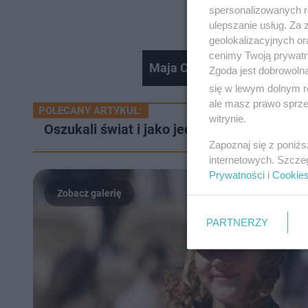
spersonalizowanych re
ulepszanie usług. Za
geolokalizacyjnych or
cenimy Twoją prywatno
Maja Chwalińska wróciła do 
Zgoda jest dobrowoln
się w lewym dolnym r
ale masz prawo sprzec
POLECANY ARTYKUŁ:
witrynie.
Oszukali świat i jako jedyni stracili Gram
Zapoznaj się z poniż
internetowych. Szcze
Prywatności
i
Cookie
PARTNERZY