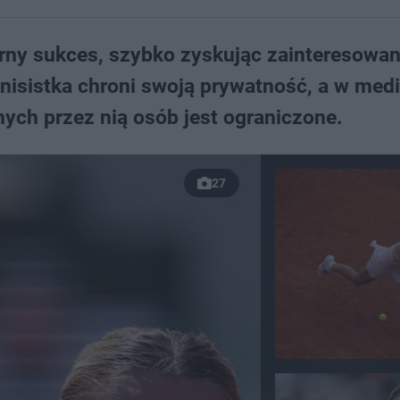
rny sukces, szybko zyskując zainteresowani
enisistka chroni swoją prywatność, a w med
ch przez nią osób jest ograniczone.
27