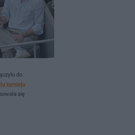
ączyło do
łu turnieju
esowała się