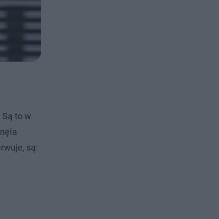
 Są to w
gnęła
rwuje, są: