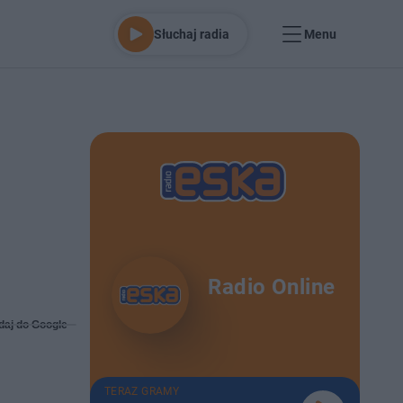
Słuchaj radia
Menu
Radio Online
daj do Google
TERAZ GRAMY