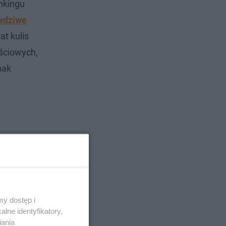
nkingu
awdziwe
at kulis
ościowych,
nak
y dostęp i
lne identyfikatory,
iania