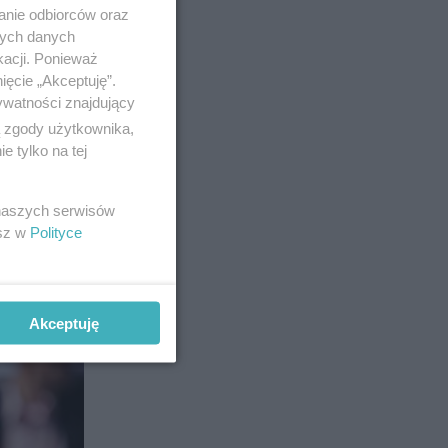
anie odbiorców oraz
nych danych
kacji. Ponieważ
ięcie „Akceptuję”.
ywatności znajdujący
ą zgody użytkownika,
 tylko na tej
 naszych serwisów
esz w
Polityce
18
Akceptuję