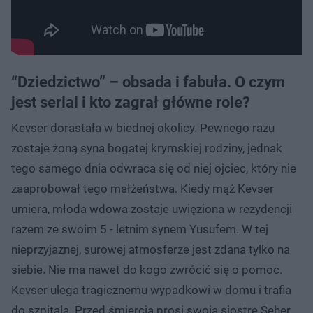
“Dziedzictwo” – obsada i fabuła. O czym
jest serial i kto zagrał główne role?
Kevser dorastała w biednej okolicy. Pewnego razu
zostaje żoną syna bogatej krymskiej rodziny, jednak
tego samego dnia odwraca się od niej ojciec, który nie
zaaprobował tego małżeństwa. Kiedy mąż Kevser
umiera, młoda wdowa zostaje uwięziona w rezydencji
razem ze swoim 5 - letnim synem Yusufem. W tej
nieprzyjaznej, surowej atmosferze jest zdana tylko na
siebie. Nie ma nawet do kogo zwrócić się o pomoc.
Kevser ulega tragicznemu wypadkowi w domu i trafia
do szpitala. Przed śmiercią prosi swoją siostrę Seher,