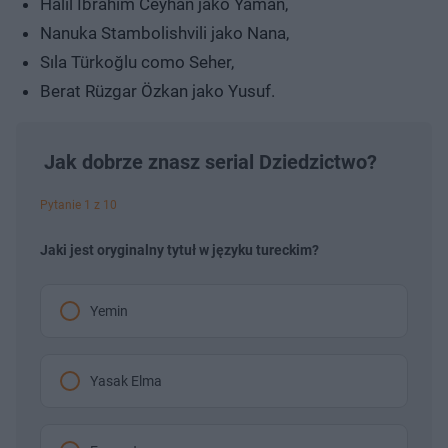
Halil İbrahim Ceyhan jako Yaman,
Nanuka Stambolishvili jako Nana,
Sıla Türkoğlu como Seher,
Berat Rüzgar Özkan jako Yusuf.
Jak dobrze znasz serial Dziedzictwo?
Pytanie 1 z 10
Jaki jest oryginalny tytuł w języku tureckim?
Yemin
Yasak Elma