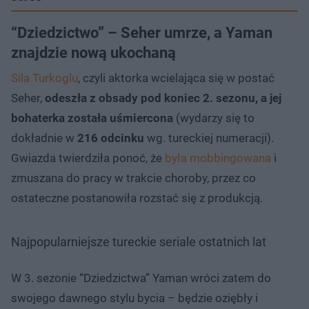
“Dziedzictwo” – Seher umrze, a Yaman
znajdzie nową ukochaną
Sila Turkoglu
, czyli aktorka wcielająca się w postać
Seher,
odeszła z obsady pod koniec 2. sezonu, a jej
bohaterka została uśmiercona
(wydarzy się to
dokładnie w
216 odcinku
wg. tureckiej numeracji).
Gwiazda twierdziła ponoć, że
była mobbingowana
i
zmuszana do pracy w trakcie choroby, przez co
ostateczne postanowiła rozstać się z produkcją.
Najpopularniejsze tureckie seriale ostatnich lat
W 3. sezonie “Dziedzictwa” Yaman wróci zatem do
swojego dawnego stylu bycia – będzie oziębły i