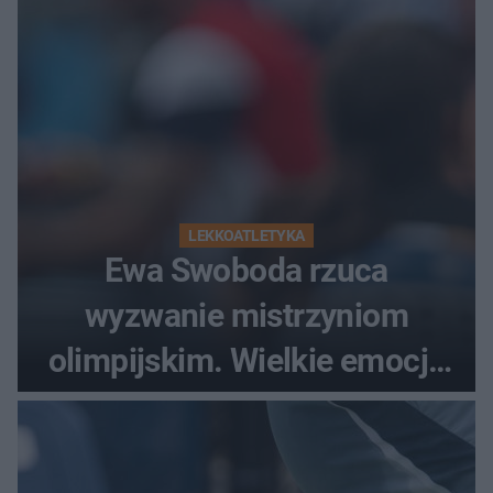
LEKKOATLETYKA
Ewa Swoboda rzuca
wyzwanie mistrzyniom
olimpijskim. Wielkie emocje
podczas Silesia Memoriału
Kamili Skolimowskiej