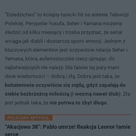
“Dziedzictwo” to kolejny turecki hit na antenie Telewizji
Polskiej. Perypetie Yusufa, Seher i Yamana możemy
śledzić od kilku miesięcy i trzeba przyznać, że serial
wciąga jak diabli i dostarcza sporo emocji. Jednym z
kluczowych elementów jest oczywiście relacja Seher i
Yamana, która, eufemistycznie rzecz ujmując, do
najłatwiejszych nie należy. Dla fanów tej pary mam
dwie wiadomości – dobrą i złą. Dobra jest taka, że
bohaterowie oczywiście się zejdą, gdyż zapałają do
siebie bezbrzeżną miłością (i wezmą nawet ślub)
. Zła
jest jednak taka, że
nie potrwa to zbyt długo
.
POLECANY ARTYKUŁ:
“Akacjowa 38”: Pablo umrze! Reakcja Leonor łamie
serce