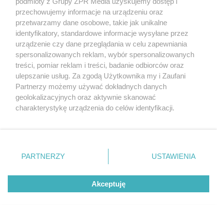
ZOBACZ WIĘCEJ
podmioty z Grupy ZPR Media uzyskujemy dostęp i
przechowujemy informacje na urządzeniu oraz
przetwarzamy dane osobowe, takie jak unikalne
identyfikatory, standardowe informacje wysyłane przez
urządzenie czy dane przeglądania w celu zapewniania
spersonalizowanych reklam, wybór spersonalizowanych
treści, pomiar reklam i treści, badanie odbiorców oraz
ulepszanie usług. Za zgodą Użytkownika my i Zaufani
Partnerzy możemy używać dokładnych danych
geolokalizacyjnych oraz aktywnie skanować
charakterystykę urządzenia do celów identyfikacji.
Ponieważ cenimy Twoją prywatność, prosimy o zgodę na
korzystanie z tych technologii poprzez kliknięcie
„Akceptuję”. Zgoda jest dobrowolna i zawsze możesz ją
zmienić/wycofać klikając przycisk ustawień prywatności
PARTNERZY
USTAWIENIA
znajdujący się w lewym dolnym rogu strony
. Niektóre
rodzaje przetwarzania danych nie wymagają zgody
Akceptuję
użytkownika, ale masz prawo sprzeciwić się takiemu
przetwarzaniu. Preferencje będą miały zastosowanie tylko
na tej witrynie.