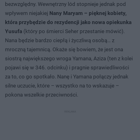
bezwzględny. Wewnętrzny lód stopnieje jednak pod
wpływem niejakiej
Nany Maryam – pięknej kobiety,
która przybędzie do rezydencji jako nowa opiekunka
Yusufa
(który po śmierci Seher przestanie mówić).
Nana będzie bardzo ciepłą i życzliwą osobą… z
mroczną tajemnicą. Okaże się bowiem, że jest ona
siostrą największego wroga Yamana, Aziza (ten z kolei
pojawi się w 346. odcinku) i pragnie sprawiedliwości
za to, co go spotkało. Nanę i Yamana połączy jednak
silne uczucie, które – wszystko na to wskazuje –
pokona wszelkie przeciwności.