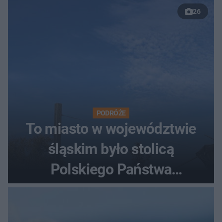
26
PODRÓŻE
To miasto w województwie
śląskim było stolicą
Polskiego Państwa
Podziemnego. Dziś zna je
każdy pielgrzym