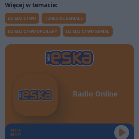
DZIEDZICTWO
TURECKIE SERIALE
DZIEDZICTWO SPOILERY
DZIEDZICTWO SERIAL
Radio Online
TERAZ
GRAMY