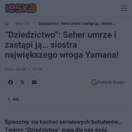
Kino i TV
“Dziedzictwo”: Seher umrze i zastąpi ją… siostra
największego wroga Yamana!
“Dziedzictwo”: Seher umrze i
zastąpi ją… siostra
największego wroga Yamana!
2023-08-22
15:22
Dodaj do Google
NN
Spieszmy się kochać serialowych bohaterów…
Twórcy “Dziedzictwa” mają dla nas dość