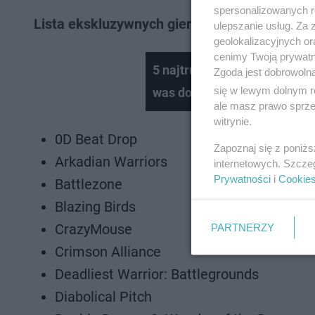
spersonalizowanych re
Lista ekskluzywnych gier cyfrowych Xbox 360
ulepszanie usług. Za
geolokalizacyjnych or
cenimy Twoją prywatno
5 najtrudniejszych gier wsz
Zgoda jest dobrowoln
się w lewym dolnym r
was do szewskiej pasji
ale masz prawo sprzec
witrynie.
0D Beat Drop
Zapoznaj się z poniż
Arkadian Warriors
internetowych. Szcze
Prywatności
i
Cookie
Battlezone
Blazing Birds
CrazyMouse
PARTNERZY
Crimson Alliance
Deadliest Warrior: Battlegrounds
Diabolical Pitch