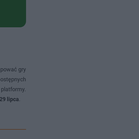
kupować gry
 dostępnych
platformy.
29 lipca
.