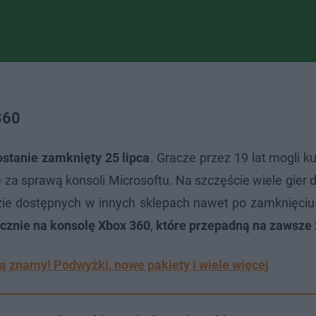
360
ostanie zamknięty 25 lipca
. Gracze przez 19 lat mogli 
e za sprawą konsoli Microsoftu. Na szczęście wiele gier
zie dostępnych w innych sklepach nawet po zamknięciu 
ącznie na konsolę Xbox 360
,
które przepadną na zawsze 
ą znamy! Podwyżki, nowe pakiety i wiele więcej