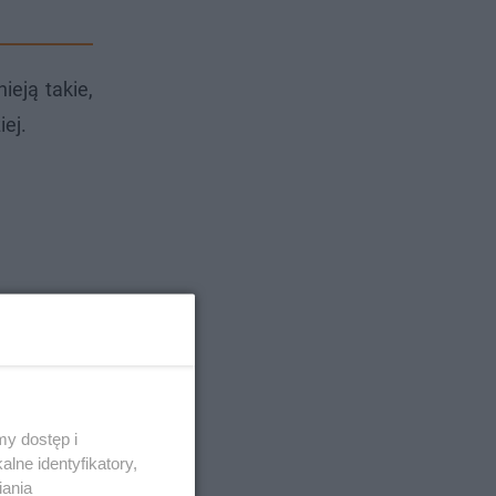
ieją takie,
ej.
y dostęp i
lne identyfikatory,
iania