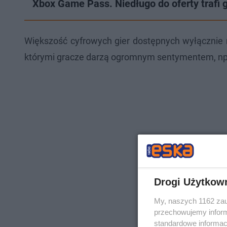
Xbox Game Pass. Niedługo do oferty trafi 
Większość cyfrowych gier dostępnych wyłącznie na
którymi gracze darzą ogromnym sentymentem, np. S
Drogi Użytkow
My, naszych 1162 zau
przechowujemy informa
standardowe informac