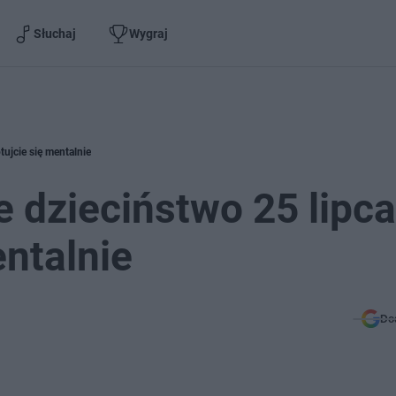
Słuchaj
Wygraj
tujcie się mentalnie
 dzieciństwo 25 lipca
entalnie
Do