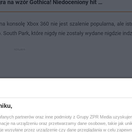
gra na wzór Gothica! Niedoceniony hit …
 konsolę Xbox 360 nie jest szalenie popularna, ale istn
outh Park, które nigdy nie zostały wydane nigdzie indzi
niku,
fanych partnerów oraz inne podmioty z Grupy ZPR Media uzyskujem
cje na urządzeniu oraz przetwarzamy dane osobowe, takie jak unika
je wysyłane przez urządzenie czy dane przeglądania w celu zapewn