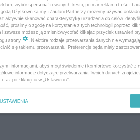
klam, wybór spersonalizowanych treści, pomiar reklam i treści, bad
, które nie są kompatybilne wstecz:
 zgodą Użytkownika my i Zaufani Partnerzy możemy używać dokład
az aktywnie skanować charakterystykę urządzenia do celów identyfi
ść, prosimy o zgodę na korzystanie z tych technologii poprzez klikn
ech czasów na PS5, XBOX i PC! Doprowadzą
a i zawsze możesz ją zmienić/wycofać klikając przycisk ustawień pr
ogu strony
. Niektóre rodzaje przetwarzania danych nie wymagaj
iwić się takiemu przetwarzaniu. Preferencje będą miały zastosowanie
szymi informacjami, abyś mógł świadomie i komfortowo korzystać z
gółowe informacje dotyczące przetwarzania Twoich danych znajdzi
s
oraz po kliknięciu w „Ustawienia”.
USTAWIENIA