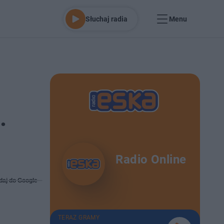
Słuchaj radia
Menu
.
Radio Online
daj do Google
TERAZ GRAMY