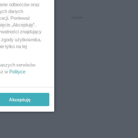
anie odbiorców oraz
nych danych
kacji. Ponieważ
ięcie „Akceptuję”.
ywatności znajdujący
ą zgody użytkownika,
 tylko na tej
 naszych serwisów
esz w
Polityce
Akceptuję