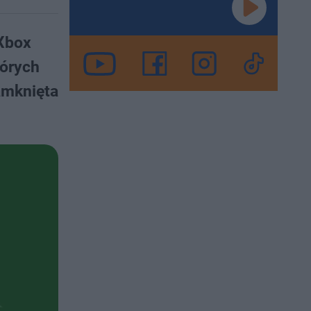
 Xbox
órych
zamknięta