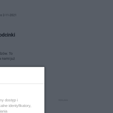
o 2-11-2021
odcinki
idzów. To
a nami już
o 2-11-2021
 po
y dostęp i
lne identyfikatory,
iania