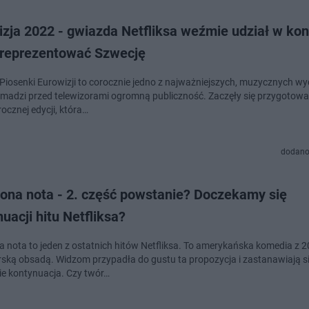
zja 2022 - gwiazda Netfliksa weźmie udział w kon
reprezentować Szwecję
Piosenki Eurowizji to corocznie jedno z najważniejszych, muzycznych wy
omadzi przed telewizorami ogromną publiczność. Zaczęły się przygotowa
ocznej edycji, która…
dodano
ona nota - 2. część powstanie? Doczekamy się
uacji hitu Netfliksa?
 nota to jeden z ostatnich hitów Netfliksa. To amerykańska komedia z 2
ską obsadą. Widzom przypadła do gustu ta propozycja i zastanawiają si
e kontynuacja. Czy twór…