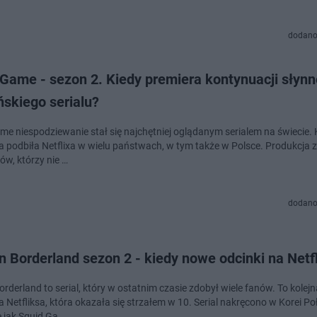
dodano
 Game - sezon 2. Kiedy premiera kontynuacji słyn
skiego serialu?
me niespodziewanie stał się najchętniej oglądanym serialem na świecie.
a podbiła Netflixa w wielu państwach, w tym także w Polsce. Produkcja 
ów, którzy nie …
dodano
in Borderland sezon 2 - kiedy nowe odcinki na Netf
Borderland to serial, który w ostatnim czasie zdobył wiele fanów. To kolejn
 Netfliksa, która okazała się strzałem w 10. Serial nakręcono w Korei Po
 jak Squid Ga…