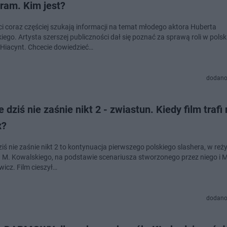
ram. Kim jest?
ci coraz częściej szukają informacji na temat młodego aktora Huberta
iego. Artysta szerszej publiczności dał się poznać za sprawą roli w pols
e Hiacynt. Chcecie dowiedzieć…
dodano
e dziś nie zaśnie nikt 2 - zwiastun. Kiedy film trafi
x?
ziś nie zaśnie nikt 2 to kontynuacja pierwszego polskiego slashera, w reży
 M. Kowalskiego, na podstawie scenariusza stworzonego przez niego i Mi
wicz. Film cieszył…
dodano