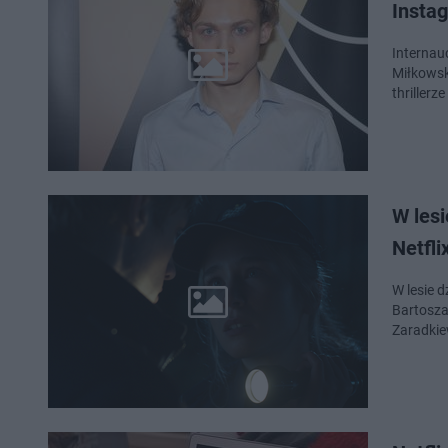
Instag
Internau
Miłkowsk
thrillerz
W lesi
Netfli
W lesie d
Bartosza
Zaradkie