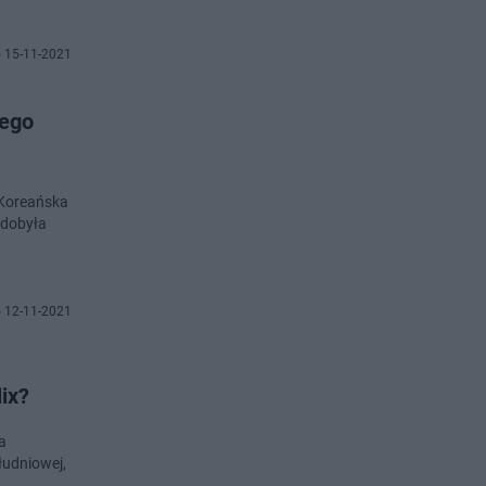
 15-11-2021
nego
 Koreańska
zdobyła
 12-11-2021
lix?
a
łudniowej,