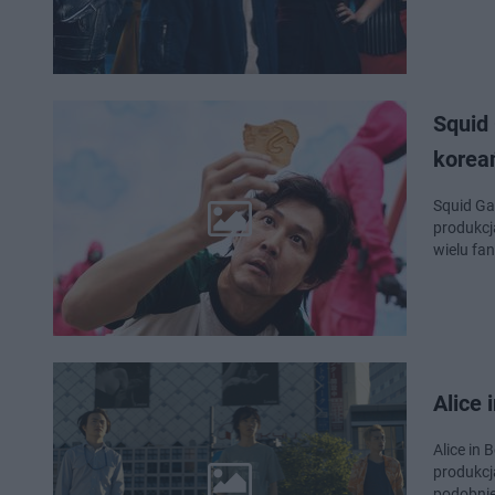
Squid
koreań
Squid Ga
produkcj
wielu fan
Alice 
Alice in 
produkcja
podobnie