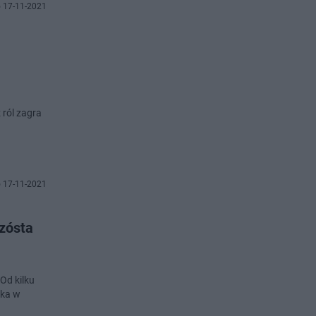
 17-11-2021
 ról zagra
 17-11-2021
szósta
Od kilku
zka w