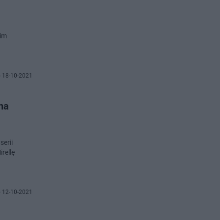
kim
 18-10-2021
 na
serii
rellę
 12-10-2021