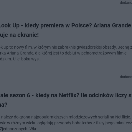
dodano
Look Up - kiedy premiera w Polsce? Ariana Grande
uje na ekranie!
ok Up to nowy film, w którym nie zabraknie gwiazdorskiej obsady. Jedną z
rka Ariana Grande, dla której jest to debiut w pełnometrażowym filmie
hollywoodzkim. U jej boku wys…
dodano
ale sezon 6 - kiedy na Netflix? Ile odcinków liczy 
na?
 należy do grona najpopularniejszych młodzieżowych seriali na Netflixie. 
owie w różnym wieku oglądają przygody bohaterów z fikcyjnego miastec
Zjednoczonych. Wkr…