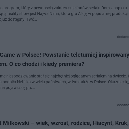
 to program, który z pewnością zainteresuje fanów serialu Dom z papieru.
ą reality show jest Najwa Nimri, która gra Alicję w popularnej produkcji.
t już dostępny! Twó…
dodano
 Game w Polsce! Powstanie teleturniej inspirowan
em. O co chodzi i kiedy premiera?
me niespodziewanie stał się najchętniej oglądanym serialem na świecie.
a podbiła Netflixa w wielu państwach, w tym także w Polsce. Okazuje się,
ma pojawić się pro…
dodano
 Miłkowski – wiek, wzrost, rodzice, Hiacynt, Kruk,