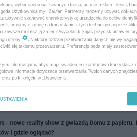
me niespodziewanie stał się najchętniej oglądanym serialem na świecie.
klam, wybór spersonalizowanych treści, pomiar reklam i treści, bad
a podbiła Netfliksa w wielu państwach, w tym także w Polsce. Nauczyciel
 zgodą Użytkownika my i Zaufani Partnerzy możemy używać dokład
 edukacji zauważyli…
az aktywnie skanować charakterystykę urządzenia do celów identyfi
ść, prosimy o zgodę na korzystanie z tych technologii poprzez klikn
a i zawsze możesz ją zmienić/wycofać klikając przycisk ustawień pr
dodano
ogu strony
. Niektóre rodzaje przetwarzania danych nie wymagaj
iwić się takiemu przetwarzaniu. Preferencje będą miały zastosowanie
wani 2022 - data premiery nowej wersji serialu! T
 wyczekiwanej produkcji
szymi informacjami, abyś mógł świadomie i komfortowo korzystać z
gółowe informacje dotyczące przetwarzania Twoich danych znajdzi
ni był jednym z najpopularniejszych seriali dla młodzieży. Losy uczniów 
s
oraz po kliknięciu w „Ustawienia”.
 internatem Elite Way School oglądane były przez miliony.Teraz powstani
 historii. D…
USTAWIENIA
dodano
rs - nowe reality show z gwiazdą Domu z papieru. I
ów i gdzie oglądać?