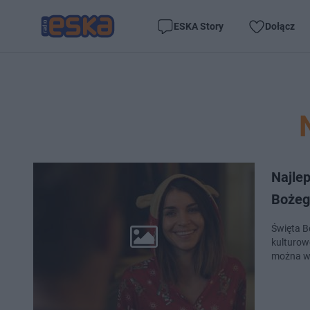
ESKA Story
Dołącz
Najlep
Bożeg
Święta Bo
kulturow
można w