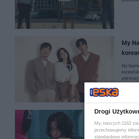
My Na
koreań
My Name 
koreańsk
pierwszy
Drogi Użytkow
Squid 
My, naszych 1162 zau
słowa
przechowujemy informa
standardowe informac