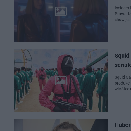
Insiders
Prowadząc
show jes
Squid
serial
Squid Ga
produkcj
wkrótce 
Hubert