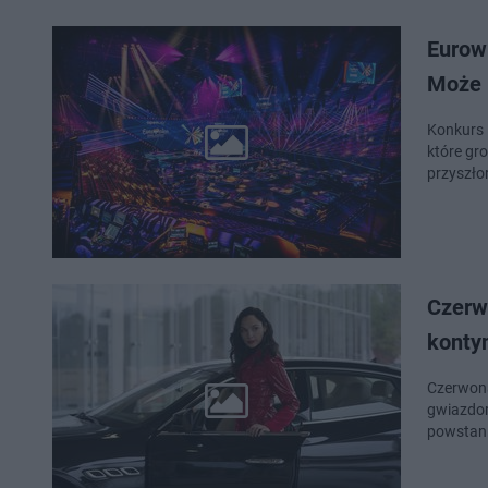
Eurowi
Może 
Konkurs 
które gr
przyszłor
Czerw
kontyn
Czerwona
gwiazdor
powstani