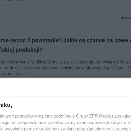
dodan
me sezon 2 powstanie? Jakie są szanse na nowe 
skiej produkcji?
to kolejny serial Netfliksa, który cieszy się dużą popularnością wśród w
a produkcja, która zainteresowała wielu fanów hitowego Squid Game. Z
 sezon, a więc…
dodan
niku,
Game zniknie z polskiego Netfliksa? Fani oburzeni
fanych partnerów oraz inne podmioty z Grupy ZPR Media uzyskujem
ch ministra
cje na urządzeniu oraz przetwarzamy dane osobowe, takie jak unika
je wysyłane przez urządzenie czy dane przeglądania w celu zapewn