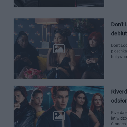
Don't 
debiut
Don't Lo
piosenka
Riverd
odsło
Riverdale
lat widz
Stanach 