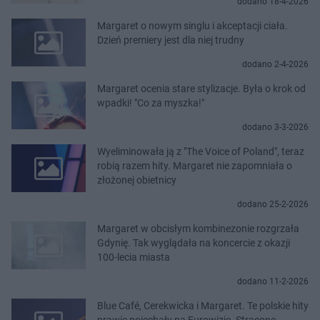
dodano 18-4-2026
Margaret o nowym singlu i akceptacji ciała.
Dzień premiery jest dla niej trudny
dodano 2-4-2026
Margaret ocenia stare stylizacje. Była o krok od
wpadki! "Co za myszka!"
dodano 3-3-2026
Wyeliminowała ją z "The Voice of Poland", teraz
robią razem hity. Margaret nie zapomniała o
złożonej obietnicy
dodano 25-2-2026
Margaret w obcisłym kombinezonie rozgrzała
Gdynię. Tak wyglądała na koncercie z okazji
100-lecia miasta
dodano 11-2-2026
Blue Café, Cerekwicka i Margaret. Te polskie hity
prawie pojechały na Eurowizję. Stracone