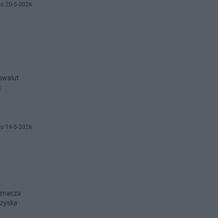
o 20-5-2026
owalut
k
o 19-5-2026
oznacza
 zyska