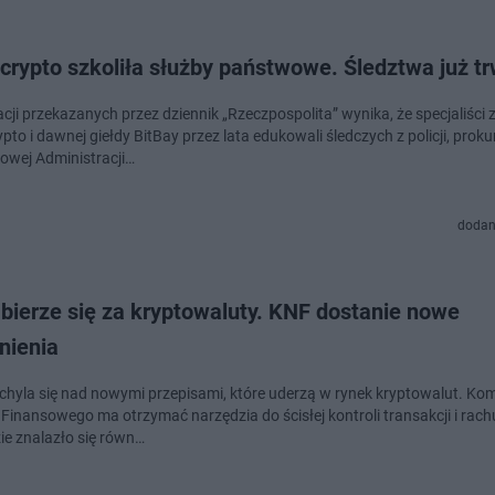
rypto szkoliła służby państwowe. Śledztwa już tr
cji przekazanych przez dziennik „Rzeczpospolita” wynika, że specjaliści 
to i dawnej giełdy BitBay przez lata edukowali śledczych z policji, proku
jowej Administracji…
dodan
bierze się za kryptowaluty. KNF dostanie nowe
nienia
chyla się nad nowymi przepisami, które uderzą w rynek kryptowalut. Kom
Finansowego ma otrzymać narzędzia do ścisłej kontroli transakcji i rac
e znalazło się równ…