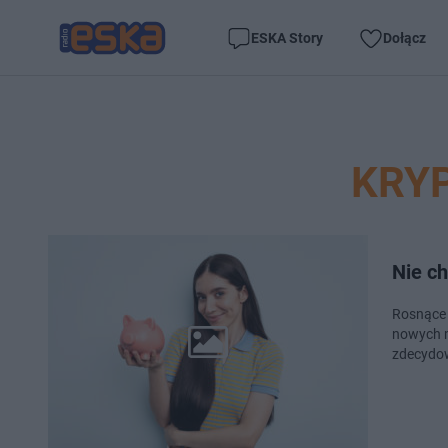
ESKA Story
Dołącz
KRY
Nie c
Rosnące 
nowych m
zdecydow