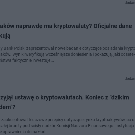
dodan
olaków naprawdę ma kryptowaluty? Oficjalne dane
kują
 Bank Polski zaprezentował nowe badanie dotyczące posiadania krypt
aków. Wyniki weryfikują wcześniejsze doniesienia i pokazują, jaki odsete
ństwa faktycznie inwestuje …
dodan
zyjął ustawę o kryptowalutach. Koniec z "dzikim
dem"?
 zaakceptowali kluczowe przepisy dotyczące rynku kryptoaktywów, co 
całej branży pod ścisły nadzór Komisji Nadzoru Finansowego. Instytucja
e uprawnienia do nakład…