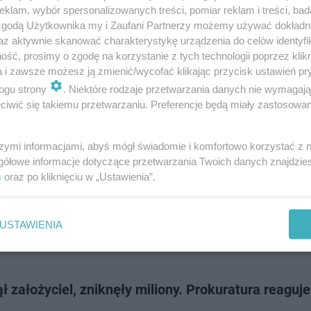
ziły do wyparowania setek milionów złotych. Sylwester Suszek zniknął 
klam, wybór spersonalizowanych treści, pomiar reklam i treści, bad
2022 roku, a dziennika…
 zgodą Użytkownika my i Zaufani Partnerzy możemy używać dokład
az aktywnie skanować charakterystykę urządzenia do celów identyfi
ść, prosimy o zgodę na korzystanie z tych technologii poprzez klikn
doda
a i zawsze możesz ją zmienić/wycofać klikając przycisk ustawień pr
ogu strony
. Niektóre rodzaje przetwarzania danych nie wymagaj
iwić się takiemu przetwarzaniu. Preferencje będą miały zastosowanie
 taryfy ulgowej. Rząd szykuje surowe sankcje
szymi informacjami, abyś mógł świadomie i komfortowo korzystać z
ownie bierze na celownik rynek kryptowalut. Szef resortu finansów Andr
gółowe informacje dotyczące przetwarzania Twoich danych znajdzi
 przekazał, że zaktualizowany projekt ustawy przeszedł do kolejnej fazy
s
oraz po kliknięciu w „Ustawienia”.
yjnej. Nowe prawo ma drastycz…
USTAWIENIA
doda
ł założyciel, zniknęły miliony. Prokuratura reaguje