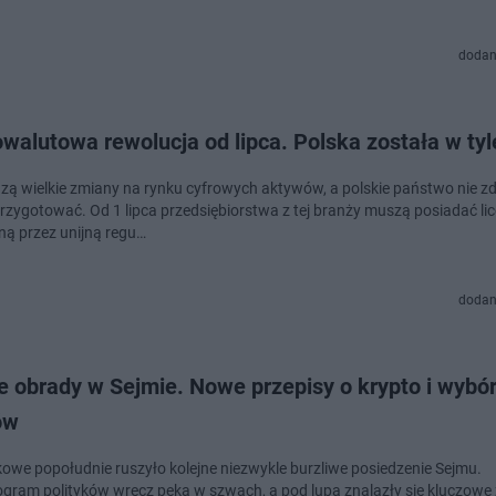
dodan
walutowa rewolucja od lipca. Polska została w tyl
ą wielkie zmiany na rynku cyfrowych aktywów, a polskie państwo nie zd
przygotować. Od 1 lipca przedsiębiorstwa z tej branży muszą posiadać lic
 przez unijną regu…
dodan
e obrady w Sejmie. Nowe przepisy o krypto i wybó
ów
owe popołudnie ruszyło kolejne niezwykle burzliwe posiedzenie Sejmu.
ram polityków wręcz pęka w szwach, a pod lupą znalazły się kluczowe