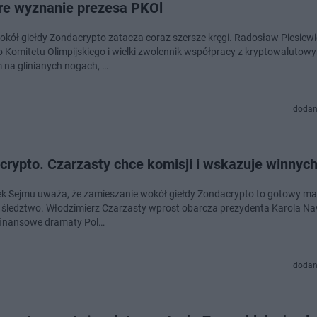
re wyznanie prezesa PKOl
okół giełdy Zondacrypto zatacza coraz szersze kręgi. Radosław Piesiewi
o Komitetu Olimpijskiego i wielki zwolennik współpracy z kryptowalutow
 na glinianych nogach, …
dodan
crypto. Czarzasty chce komisji i wskazuje winnyc
k Sejmu uważa, że zamieszanie wokół giełdy Zondacrypto to gotowy mat
śledztwo. Włodzimierz Czarzasty wprost obarcza prezydenta Karola N
finansowe dramaty Pol…
dodan