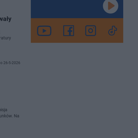
wały
z
ratury
o 26-5-2026
isja
hunków. Na