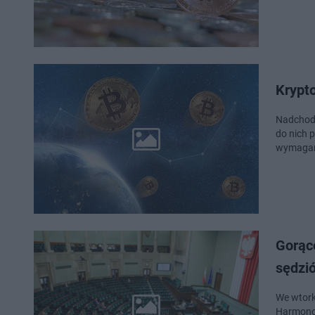
Krypto
Nadchodz
do nich 
wymaganą
Gorąc
sędzi
We wtork
Harmonog