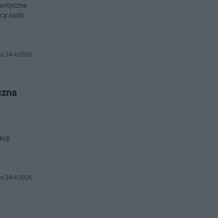
gantyczne
cy osób.
o 24-4-2026
czna
kcji
o 24-4-2026