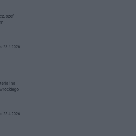
cz, szef
ym
o 23-4-2026
h
eriał na
awrockiego
o 23-4-2026