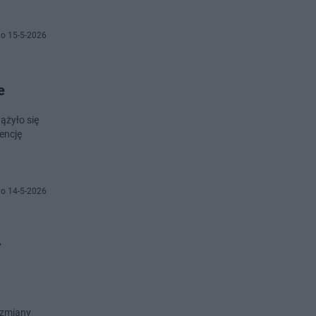
o 15-5-2026
e
ążyło się
encję
o 14-5-2026
r
 zmiany