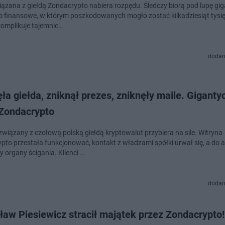
iązana z giełdą Zondacrypto nabiera rozpędu. Śledczy biorą pod lupę gi
 finansowe, w którym poszkodowanych mogło zostać kilkadziesiąt tysię
omplikuje tajemnic…
dodan
ła giełda, zniknął prezes, zniknęły maile. Giganty
 Zondacrypto
związany z czołową polską giełdą kryptowalut przybiera na sile. Witryna
pto przestała funkcjonować, kontakt z władzami spółki urwał się, a do a
 organy ścigania. Klienci …
dodan
aw Piesiewicz stracił majątek przez Zondacrypto!