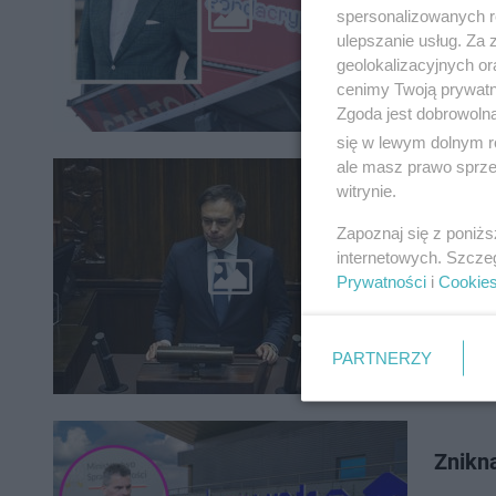
doprowad
spersonalizowanych re
w marcu 
ulepszanie usług. Za
geolokalizacyjnych or
cenimy Twoją prywatno
Zgoda jest dobrowoln
się w lewym dolnym r
ale masz prawo sprzec
witrynie.
Koniec
Zapoznaj się z poniż
Rząd pon
internetowych. Szcze
Domański
Prywatności
i
Cookie
legislac
PARTNERZY
Znikną