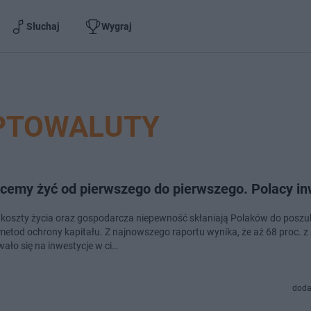
Słuchaj
Wygraj
PTOWALUTY
hcemy żyć od pierwszego do pierwszego. Polacy in
koszty życia oraz gospodarcza niepewność skłaniają Polaków do poszu
etod ochrony kapitału. Z najnowszego raportu wynika, że aż 68 proc. z
ało się na inwestycje w ci…
doda