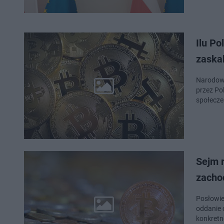
Ilu P
zaska
Narodowy
przez Pol
społecze
Sejm r
zacho
Posłowie
oddanie 
konkretn