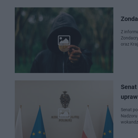
Zondac
Z informa
Zondacryp
oraz Kra
Senat 
upraw
Senat po
Nadzoru 
wokandzi