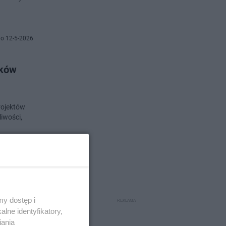
o 12-5-2026
yków
rojektów
iwości,
o 11-5-2026
y dostęp i
lne identyfikatory,
 które
iania