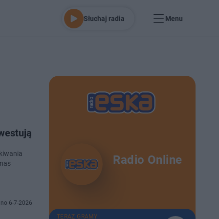
Słuchaj radia
Menu
westują
kiwania
Radio Online
 nas
no 6-7-2026
TERAZ GRAMY