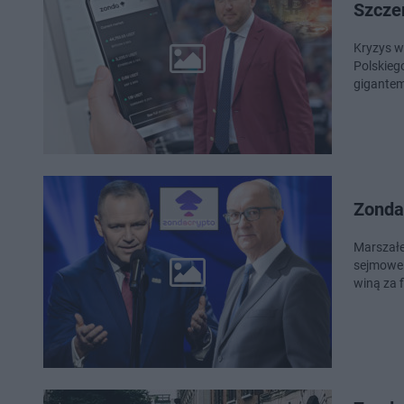
Szcze
Kryzys w
Polskieg
gigantem
Zonda
Marszałe
sejmowe 
winą za 