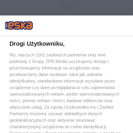
Drogi Użytkowniku,
My, naszych 1162 zaufanych partnerów oraz inne
Żaden utwór zamieszczony w serwisie nie może być powielany i
podmioty z Grupy ZPR Media uzyskujemy dostęp i
rozpowszechniany lub dalej rozpowszechniany w jakikolwiek sposób (w
tym także elektroniczny lub mechaniczny) na jakimkolwiek polu
przechowujemy informacje na urządzeniu oraz
eksploatacji w jakiejkolwiek formie, włącznie z umieszczaniem w Internecie
przetwarzamy dane osobowe, takie jak unikalne
bez pisemnej zgody właściciela praw. Jakiekolwiek użycie lub
wykorzystanie utworów w całości lub w części z naruszeniem prawa, tzn.
identyfikatory, standardowe informacje wysyłane przez
bez właściwej zgody, jest zabronione pod groźbą kary i może być ścigane
urządzenie czy dane przeglądania w celu zapewniania
prawnie.
spersonalizowanych reklam, wybór spersonalizowanych
treści, pomiar reklam i treści, badanie odbiorców oraz
ulepszanie usług. Za zgodą Użytkownika my i Zaufani
Partnerzy możemy używać dokładnych danych
geolokalizacyjnych oraz aktywnie skanować
charakterystykę urządzenia do celów identyfikacji.
O nas