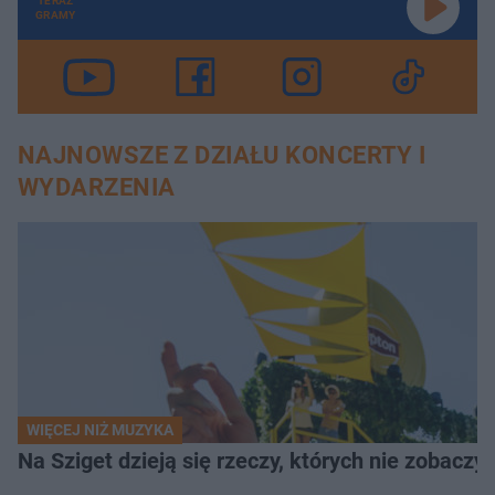
TERAZ
GRAMY
NAJNOWSZE Z DZIAŁU KONCERTY I
WYDARZENIA
WIĘCEJ NIŻ MUZYKA
Na Sziget dzieją się rzeczy, których nie zobacz