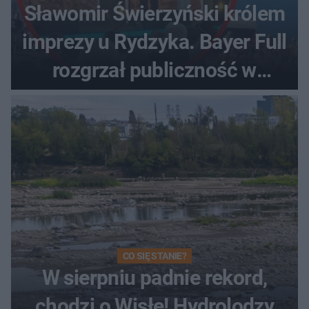
Sławomir Świerzyński królem
imprezy u Rydzyka. Bayer Full
rozgrzał publiczność w
Toruniu
CO SIĘ STANIE?
W sierpniu padnie rekord,
chodzi o Wisłę! Hydrolodzy