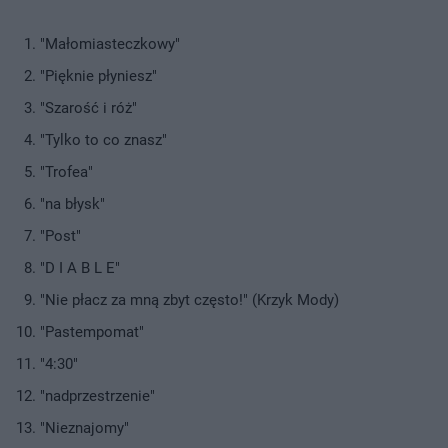
"Małomiasteczkowy"
"Pięknie płyniesz"
"Szarość i róż"
"Tylko to co znasz"
"Trofea"
"na błysk"
"Post"
"D I A B L E"
"Nie płacz za mną zbyt często!" (Krzyk Mody)
"Pastempomat"
"4:30"
"nadprzestrzenie"
"Nieznajomy"