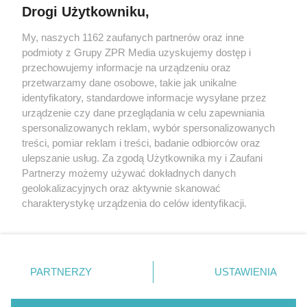
Drogi Użytkowniku,
My, naszych 1162 zaufanych partnerów oraz inne
Żaden utwór zamieszczony w serwisie nie może być powielany i
podmioty z Grupy ZPR Media uzyskujemy dostęp i
rozpowszechniany lub dalej rozpowszechniany w jakikolwiek sposób (w
tym także elektroniczny lub mechaniczny) na jakimkolwiek polu
przechowujemy informacje na urządzeniu oraz
eksploatacji w jakiejkolwiek formie, włącznie z umieszczaniem w
przetwarzamy dane osobowe, takie jak unikalne
Internecie bez pisemnej zgody właściciela praw. Jakiekolwiek użycie lub
identyfikatory, standardowe informacje wysyłane przez
wykorzystanie utworów w całości lub w części z naruszeniem prawa,
tzn. bez właściwej zgody, jest zabronione pod groźbą kary i może być
urządzenie czy dane przeglądania w celu zapewniania
ścigane prawnie.
spersonalizowanych reklam, wybór spersonalizowanych
treści, pomiar reklam i treści, badanie odbiorców oraz
ulepszanie usług. Za zgodą Użytkownika my i Zaufani
Partnerzy możemy używać dokładnych danych
geolokalizacyjnych oraz aktywnie skanować
charakterystykę urządzenia do celów identyfikacji.
Ponieważ cenimy Twoją prywatność, prosimy o zgodę na
O nas
korzystanie z tych technologii poprzez kliknięcie
Informacje prawne
„Akceptuję”. Zgoda jest dobrowolna i zawsze możesz ją
zmienić/wycofać klikając przycisk ustawień prywatności
PARTNERZY
USTAWIENIA
Nasze serwisy
znajdujący się w lewym dolnym rogu strony
. Niektóre
rodzaje przetwarzania danych nie wymagają zgody
© 2026 Grupa ZPR Media