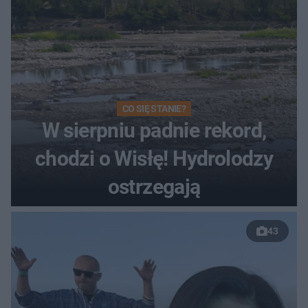
CO SIĘ STANIE?
W sierpniu padnie rekord,
chodzi o Wisłę! Hydrolodzy
ostrzegają
43