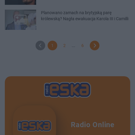
Planowano zamach na brytyjską parę
królewską? Nagła ewakuacja Karola III i Camilli
1
2
...
6
Radio Online