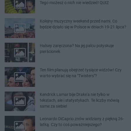
Tego możesz o nich nie wiedzieć! QUIZ
Kolejny muzyczny weekend przed nami. Co
będzie działo się w Polsce w dniach 19-21 lipca?
Halsey zaręczona? Na jej palcu połyskuje
pierścionek
Ten film planują obejrzeć tysiące widzów! Czy
warto wybrać się na "Twisters"?
Kendrick Lamar bije Drake'a nie tylko w
tekstach, ale i statystykach. Te liczby mówią
same za siebie!
Leonardo DiCaprio znów widziany z piękną 26-
latką. Czy to coś poważniejszego?