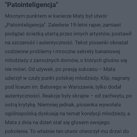
"Patointeligencja"
Mocnym punktem w karierze Maty był utwór
„Patointeligencja”. Zaledwie 19-letni raper, zamiast
podążać ścieżką utartą przez innych artystów, postawił
na szczerość i autentyczność. Tekst piosenki obnażał
codzienne problemy i mroczne sekrety bananowej
młodzieży z zamożnych domów, o których głośno się
nie mówi. Od używek, po presję sukcesu – Mata
uderzył w czuły punkt polskiej młodzieży. Klip, nagrany
pod liceum im. Batorego w Warszawie, tylko dodał
autentyczności. Reakcje były skrajne – od zachwytu, po
ostrą krytykę. Niemniej jednak, piosenka wywołała
ogólnopolską dyskusję na temat kondycji młodzieży, a
Mata z dnia na dzień stał się głosem swojego
pokolenia. To właśnie ten utwór otworzył mu drzwi do