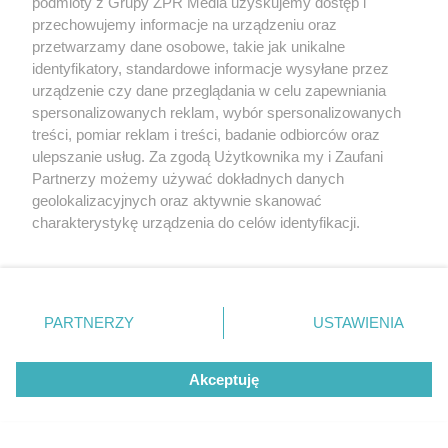
podmioty z Grupy ZPR Media uzyskujemy dostęp i
przechowujemy informacje na urządzeniu oraz
przetwarzamy dane osobowe, takie jak unikalne
identyfikatory, standardowe informacje wysyłane przez
urządzenie czy dane przeglądania w celu zapewniania
spersonalizowanych reklam, wybór spersonalizowanych
treści, pomiar reklam i treści, badanie odbiorców oraz
ulepszanie usług. Za zgodą Użytkownika my i Zaufani
Partnerzy możemy używać dokładnych danych
geolokalizacyjnych oraz aktywnie skanować
TENIS
charakterystykę urządzenia do celów identyfikacji.
Iga Świątek z pewnym awansem w
Ponieważ cenimy Twoją prywatność, prosimy o zgodę na
WTA Toronto. Kto będzie następną
korzystanie z tych technologii poprzez kliknięcie
„Akceptuję”. Zgoda jest dobrowolna i zawsze możesz ją
rywalką?
zmienić/wycofać klikając przycisk ustawień prywatności
PARTNERZY
USTAWIENIA
znajdujący się w lewym dolnym rogu strony
. Niektóre
rodzaje przetwarzania danych nie wymagają zgody
Akceptuję
użytkownika, ale masz prawo sprzeciwić się takiemu
przetwarzaniu. Preferencje będą miały zastosowanie tylko
na tej witrynie.