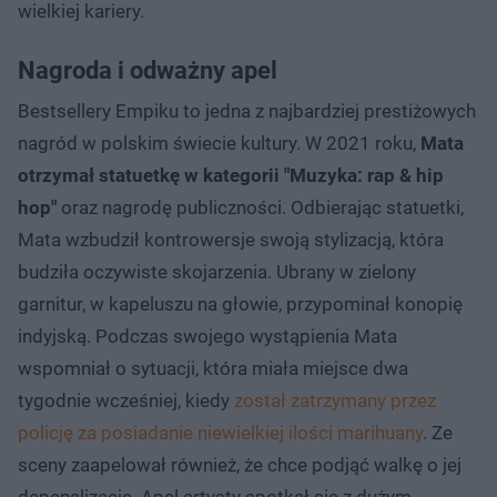
wielkiej kariery.
Nagroda i odważny apel
Bestsellery Empiku to jedna z najbardziej prestiżowych
nagród w polskim świecie kultury. W 2021 roku,
Mata
otrzymał statuetkę w kategorii "Muzyka: rap & hip
hop"
oraz nagrodę publiczności. Odbierając statuetki,
Mata wzbudził kontrowersje swoją stylizacją, która
budziła oczywiste skojarzenia. Ubrany w zielony
garnitur, w kapeluszu na głowie, przypominał konopię
indyjską. Podczas swojego wystąpienia Mata
wspomniał o sytuacji, która miała miejsce dwa
tygodnie wcześniej, kiedy
został zatrzymany przez
policję za posiadanie niewielkiej ilości marihuany
. Ze
sceny zaapelował również, że chce podjąć walkę o jej
depenalizację. Apel artysty spotkał się z dużym