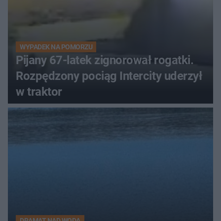
WYPADEK NA POMORZU
Pijany 67-latek zignorował rogatki.
Rozpędzony pociąg Intercity uderzył
w traktor
DRAMAT NAD WODĄ