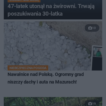
47-latek utonął na żwirowni. Trwają
poszukiwania 30-latka
10
NIEBEZPIECZNA POGODA
Nawałnice nad Polską. Ogromny grad
niszczy dachy i auta na Mazurach!
19