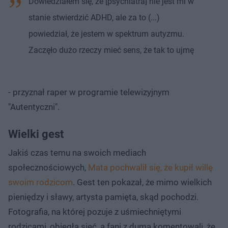
Dowiedziałem się, że [psychiatra] nie jest mi w
stanie stwierdzić ADHD, ale za to (...)
powiedział, że jestem w spektrum autyzmu.
Zaczęło dużo rzeczy mieć sens, że tak to ujmę
- przyznał raper w programie telewizyjnym
"Autentyczni".
Wielki gest
Jakiś czas temu na swoich mediach
społecznościowych,
Mata pochwalił się, że kupił willę
swoim rodzicom
. Gest ten pokazał, że mimo wielkich
pieniędzy i sławy, artysta pamięta, skąd pochodzi.
Fotografia, na której pozuje z uśmiechniętymi
rodzicami, obiegła sieć, a fani z dumą komentowali, że