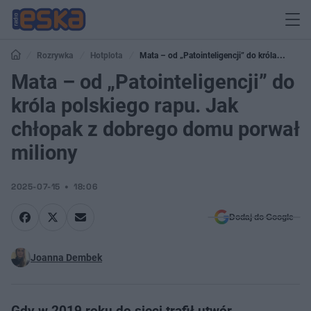
Rozrywka
Hotplota
Mata – od „Patointeligencji” do króla
polskiego rapu. Jak chłopak z dobrego domu porwał miliony
Mata – od „Patointeligencji” do
króla polskiego rapu. Jak
chłopak z dobrego domu porwał
miliony
2025-07-15
18:06
Dodaj do Google
Joanna Dembek
Gdy w 2019 roku do sieci trafił utwór