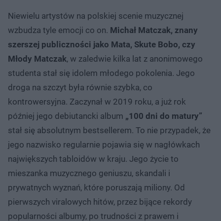
Niewielu artystów na polskiej scenie muzycznej
wzbudza tyle emocji co on.
Michał Matczak, znany
szerszej publiczności jako Mata, Skute Bobo, czy
Młody Matczak
, w zaledwie kilka lat z anonimowego
studenta stał się idolem młodego pokolenia. Jego
droga na szczyt była równie szybka, co
kontrowersyjna. Zaczynał w 2019 roku, a już rok
później jego debiutancki album
„100 dni do matury”
stał się absolutnym bestsellerem. To nie przypadek, że
jego nazwisko regularnie pojawia się w nagłówkach
największych tabloidów w kraju. Jego życie to
mieszanka muzycznego geniuszu, skandali i
prywatnych wyznań, które poruszają miliony. Od
pierwszych viralowych hitów, przez bijące rekordy
popularności albumy, po trudności z prawem i