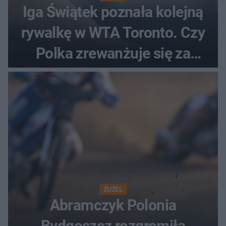
Iga Świątek poznała kolejną
rywalkę w WTA Toronto. Czy
Polka zrewanżuje się za
ostatnią porażkę?
ŻUŻEL
Abramczyk Polonia
Bydgoszcz rozgromiła