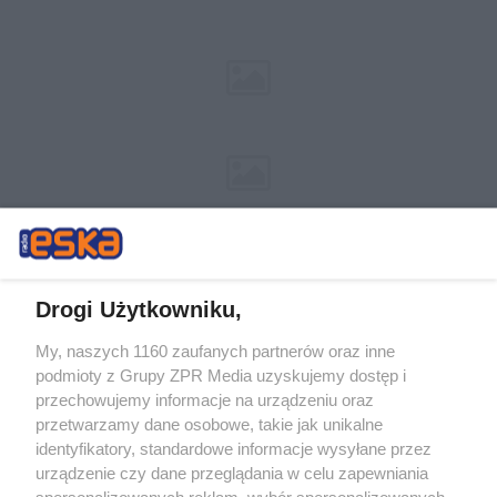
Drogi Użytkowniku,
My, naszych 1160 zaufanych partnerów oraz inne
Żaden utwór zamieszczony w serwisie nie może być powielany i
podmioty z Grupy ZPR Media uzyskujemy dostęp i
rozpowszechniany lub dalej rozpowszechniany w jakikolwiek sposób (w
przechowujemy informacje na urządzeniu oraz
tym także elektroniczny lub mechaniczny) na jakimkolwiek polu
eksploatacji w jakiejkolwiek formie, włącznie z umieszczaniem w
przetwarzamy dane osobowe, takie jak unikalne
Internecie bez pisemnej zgody właściciela praw. Jakiekolwiek użycie lub
identyfikatory, standardowe informacje wysyłane przez
wykorzystanie utworów w całości lub w części z naruszeniem prawa,
tzn. bez właściwej zgody, jest zabronione pod groźbą kary i może być
urządzenie czy dane przeglądania w celu zapewniania
ścigane prawnie.
spersonalizowanych reklam, wybór spersonalizowanych