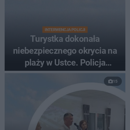
INTERWENCJA POLICJI
Turystka dokonała
niebezpiecznego okrycia na
plaży w Ustce. Policja
musiała zamknąć odcinek
15
wybrzeża