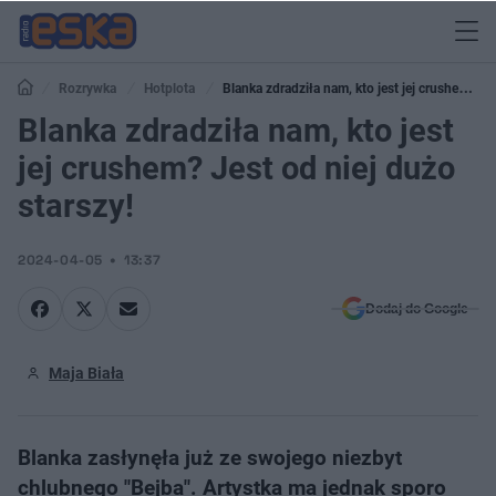
Rozrywka
Hotplota
Blanka zdradziła nam, kto jest jej crushem?
Jest od niej dużo starszy!
Blanka zdradziła nam, kto jest
jej crushem? Jest od niej dużo
starszy!
2024-04-05
13:37
Dodaj do Google
Maja Biała
Blanka zasłynęła już ze swojego niezbyt
chlubnego "Bejba". Artystka ma jednak sporo