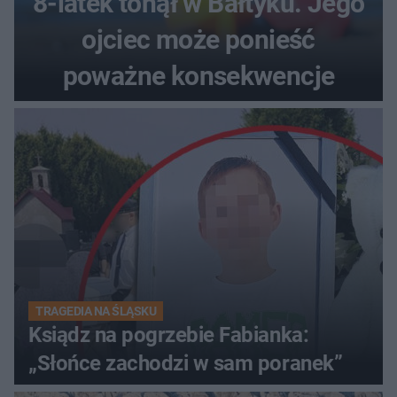
8-latek tonął w Bałtyku. Jego
ojciec może ponieść
poważne konsekwencje
TRAGEDIA NA ŚLĄSKU
Ksiądz na pogrzebie Fabianka:
„Słońce zachodzi w sam poranek”