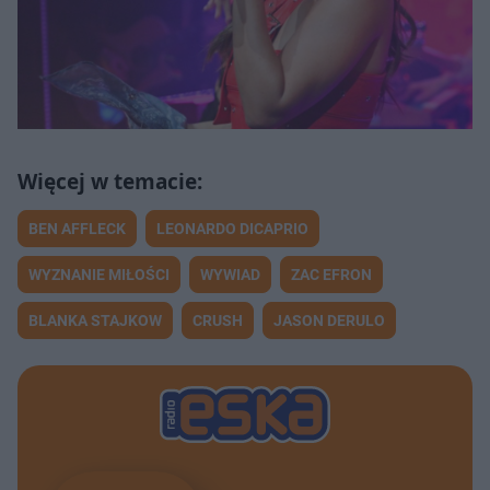
BEN AFFLECK
LEONARDO DICAPRIO
WYZNANIE MIŁOŚCI
WYWIAD
ZAC EFRON
BLANKA STAJKOW
CRUSH
JASON DERULO