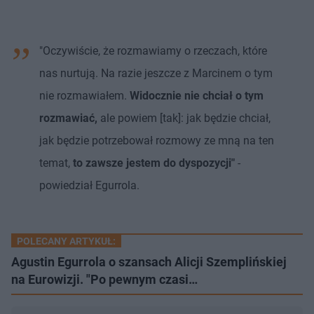
"Oczywiście, że rozmawiamy o rzeczach, które
nas nurtują. Na razie jeszcze z Marcinem o tym
nie rozmawiałem.
Widocznie nie chciał o tym
rozmawiać,
ale powiem [tak]: jak będzie chciał,
jak będzie potrzebował rozmowy ze mną na ten
temat,
to zawsze jestem do dyspozycji"
-
powiedział Egurrola.
POLECANY ARTYKUŁ:
Agustin Egurrola o szansach Alicji Szemplińskiej
na Eurowizji. "Po pewnym czasi…