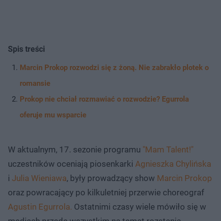
Spis treści
Marcin Prokop rozwodzi się z żoną. Nie zabrakło plotek o
romansie
Prokop nie chciał rozmawiać o rozwodzie? Egurrola
oferuje mu wsparcie
W aktualnym, 17. sezonie programu
"Mam Talent!"
uczestników oceniają piosenkarki
Agnieszka Chylińska
i
Julia Wieniawa
, były prowadzący show
Marcin Prokop
oraz powracający po kilkuletniej przerwie choreograf
Agustin Egurrola.
Ostatnimi czasy wiele mówiło się w
mediach przede wszystkim na temat rozstania