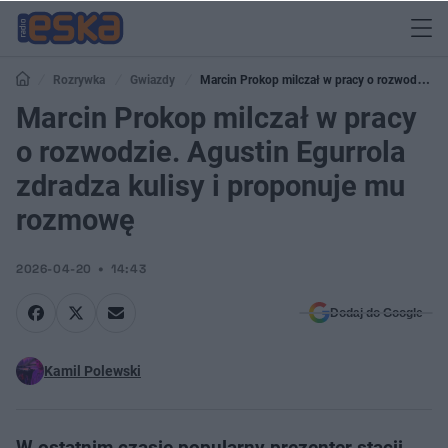
Rozrywka
Gwiazdy
Marcin Prokop milczał w pracy o rozwodzie.
Agustin Egurrola zdradza kulisy i proponuje mu rozmowę
Marcin Prokop milczał w pracy
o rozwodzie. Agustin Egurrola
zdradza kulisy i proponuje mu
rozmowę
2026-04-20
14:43
Dodaj do Google
Kamil Polewski
W ostatnim czasie popularny prezenter stacji