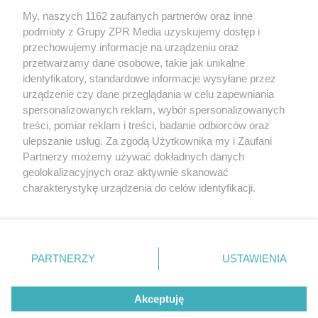
My, naszych 1162 zaufanych partnerów oraz inne
Żaden utwór zamieszczony w serwisie nie może być powielany i
podmioty z Grupy ZPR Media uzyskujemy dostęp i
rozpowszechniany lub dalej rozpowszechniany w jakikolwiek sposób (w
przechowujemy informacje na urządzeniu oraz
tym także elektroniczny lub mechaniczny) na jakimkolwiek polu
eksploatacji w jakiejkolwiek formie, włącznie z umieszczaniem w
przetwarzamy dane osobowe, takie jak unikalne
Internecie bez pisemnej zgody właściciela praw. Jakiekolwiek użycie lub
identyfikatory, standardowe informacje wysyłane przez
wykorzystanie utworów w całości lub w części z naruszeniem prawa,
tzn. bez właściwej zgody, jest zabronione pod groźbą kary i może być
urządzenie czy dane przeglądania w celu zapewniania
ścigane prawnie.
spersonalizowanych reklam, wybór spersonalizowanych
treści, pomiar reklam i treści, badanie odbiorców oraz
ulepszanie usług. Za zgodą Użytkownika my i Zaufani
Partnerzy możemy używać dokładnych danych
geolokalizacyjnych oraz aktywnie skanować
charakterystykę urządzenia do celów identyfikacji.
Ponieważ cenimy Twoją prywatność, prosimy o zgodę na
O nas
korzystanie z tych technologii poprzez kliknięcie
Informacje prawne
„Akceptuję”. Zgoda jest dobrowolna i zawsze możesz ją
zmienić/wycofać klikając przycisk ustawień prywatności
PARTNERZY
USTAWIENIA
Nasze serwisy
znajdujący się w lewym dolnym rogu strony
. Niektóre
rodzaje przetwarzania danych nie wymagają zgody
© 2026 Grupa ZPR Media
Akceptuję
użytkownika, ale masz prawo sprzeciwić się takiemu
przetwarzaniu. Preferencje będą miały zastosowanie tylko