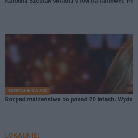
Karolina Szostak skradła show na ramówce Pols
ROZSTANIE GWIAZD
Rozpad małżeństwa po ponad 20 latach. Wydawal
LOKALNIE: