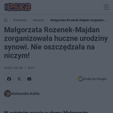
Rozrywka
Gwiazdy
Małgorzata Rozenek-Majdan zorganizowała
huczne urodziny synowi. Nie oszczędzała na niczym!
Małgorzata Rozenek-Majdan
zorganizowała huczne urodziny
synowi. Nie oszczędzała na
niczym!
2026-06-08
9:51
Dodaj do Google
Aleksandra Kalita
W ostatnim czasie w domu Małgorzaty