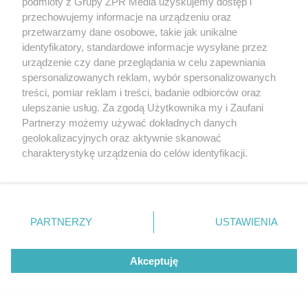
podmioty z Grupy ZPR Media uzyskujemy dostęp i
przechowujemy informacje na urządzeniu oraz
przetwarzamy dane osobowe, takie jak unikalne
identyfikatory, standardowe informacje wysyłane przez
urządzenie czy dane przeglądania w celu zapewniania
spersonalizowanych reklam, wybór spersonalizowanych
treści, pomiar reklam i treści, badanie odbiorców oraz
ulepszanie usług. Za zgodą Użytkownika my i Zaufani
Partnerzy możemy używać dokładnych danych
geolokalizacyjnych oraz aktywnie skanować
charakterystykę urządzenia do celów identyfikacji.
Ponieważ cenimy Twoją prywatność, prosimy o zgodę na
korzystanie z tych technologii poprzez kliknięcie
„Akceptuję”. Zgoda jest dobrowolna i zawsze możesz ją
zmienić/wycofać klikając przycisk ustawień prywatności
PARTNERZY
USTAWIENIA
znajdujący się w lewym dolnym rogu strony
. Niektóre
rodzaje przetwarzania danych nie wymagają zgody
Akceptuję
użytkownika, ale masz prawo sprzeciwić się takiemu
przetwarzaniu. Preferencje będą miały zastosowanie tylko
na tej witrynie.