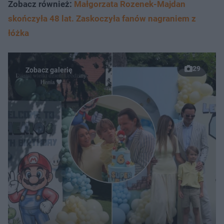
Zobacz również:
Małgorzata Rozenek-Majdan
skończyła 48 lat. Zaskoczyła fanów nagraniem z
łóżka
29