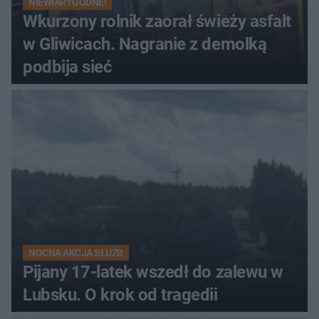
NIEWIARYGODNE!
Wkurzony rolnik zaorał świeży asfalt
w Gliwicach. Nagranie z demolką
podbija sieć
NOCNA AKCJA SŁUŻB
Pijany 17-latek wszedł do zalewu w
Lubsku. O krok od tragedii