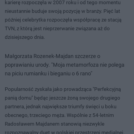
karierę rozpoczęła w 2007 roku i od tego momentu
nieustannie buduje swoją pozycję w branży. Pięć lat
później celebrytka rozpoczęła współpracę ze stacją
TVN, z którą jest nieprzerwanie związana aż do
dzisiejszego dnia.
Małgorzata Rozenek-Majdan szczerze o
poprawianiu urody. "Moja metamorfoza nie polega
na piciu rumianku i bieganiu o 6 rano"
Popularność zyskała jako prowadząca "Perfekcyjną
panią domu" będąc jeszcze żoną swojego drugiego
partnera, jednak największe triumfy święci u boku
obecnego, trzeciego męża. Wspólnie z 54-letnim
Radosławem Majdanem stanowią niezwykle
rozpoznawalny duet w polskiej przestrzeni medialnej.