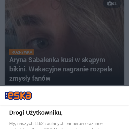
62
ROZRYWKA
Aryna Sabalenka kusi w skąpym
bikini. Wakacyjne nagranie rozpala
zmysły fanów
ZOBACZ WIĘCEJ
Drogi Użytkowniku,
My, naszych 1162 zaufanych partnerów oraz inne