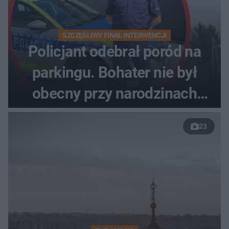
SZCZĘŚLIWY FINAŁ INTERWENCJI
Policjant odebrał poród na
parkingu. Bohater nie był
obecny przy narodzinach
własnych dzieci
23