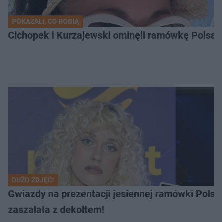
POKAZALI, CO ROBIĄ
Cichopek i Kurzajewski ominęli ramówkę Polsatu.
DUŻO ZDJĘĆ!
Gwiazdy na prezentacji jesiennej ramówki Pols
zaszalała z dekoltem!