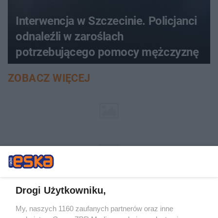
Interwencja w Szczecinie. Policjanci
odnaleźli w zaroślach
potrzebującego pomocy mężczyznę
ZOBACZ WIĘCEJ
Drogi Użytkowniku,
My, naszych 1160 zaufanych partnerów oraz inne