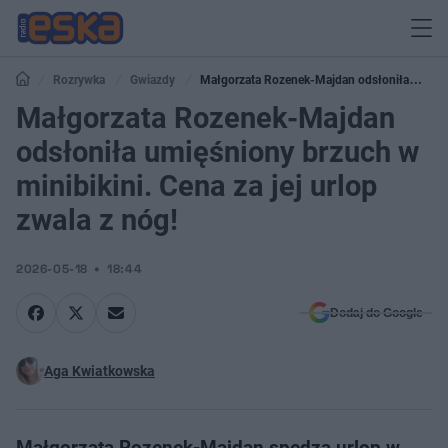
Rozrywka
Gwiazdy
Małgorzata Rozenek-Majdan odsłoniła
umięśniony brzuch w minibikini. Cena za jej urlop zwala z nóg!
Małgorzata Rozenek-Majdan
odsłoniła umięśniony brzuch w
minibikini. Cena za jej urlop
zwala z nóg!
2026-05-18
18:44
Dodaj do Google
Aga Kwiatkowska
Małgorzata Rozenek-Majdan spędza urlop w