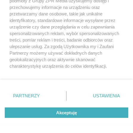
podmioty z Grupy ZPR Media uzyskujemy dostęp i
przechowujemy informacje na urządzeniu oraz
przetwarzamy dane osobowe, takie jak unikalne
identyfikatory, standardowe informacje wysyłane przez
urządzenie czy dane przeglądania w celu zapewniania
spersonalizowanych reklam, wybór spersonalizowanych
treści, pomiar reklam i treści, badanie odbiorców oraz
ulepszanie usług. Za zgodą Użytkownika my i Zaufani
Partnerzy możemy używać dokładnych danych
geolokalizacyjnych oraz aktywnie skanować
charakterystykę urządzenia do celów identyfikacji.
Ponieważ cenimy Twoją prywatność, prosimy o zgodę na
korzystanie z tych technologii poprzez kliknięcie
„Akceptuję”. Zgoda jest dobrowolna i zawsze możesz ją
Żaden utwór zamieszczony w serwisie nie może być powielany i
zmienić/wycofać klikając przycisk ustawień prywatności
rozpowszechniany lub dalej rozpowszechniany w jakikolwiek sposób (w
PARTNERZY
USTAWIENIA
tym także elektroniczny lub mechaniczny) na jakimkolwiek polu
znajdujący się w lewym dolnym rogu strony
. Niektóre
eksploatacji w jakiejkolwiek formie, włącznie z umieszczaniem w
rodzaje przetwarzania danych nie wymagają zgody
Internecie bez pisemnej zgody właściciela praw. Jakiekolwiek użycie lub
wykorzystanie utworów w całości lub w części z naruszeniem prawa,
Akceptuję
użytkownika, ale masz prawo sprzeciwić się takiemu
tzn. bez właściwej zgody, jest zabronione pod groźbą kary i może być
przetwarzaniu. Preferencje będą miały zastosowanie tylko
ścigane prawnie.
na tej witrynie.