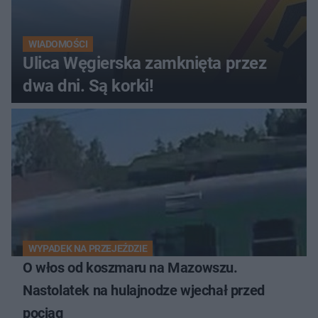
WIADOMOŚCI
Ulica Węgierska zamknięta przez
dwa dni. Są korki!
WYPADEK NA PRZEJEŹDZIE
O włos od koszmaru na Mazowszu.
Nastolatek na hulajnodze wjechał przed
pociąg