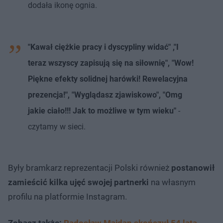
dodała ikonę ognia.
"Kawał ciężkie pracy i dyscypliny widać" ,"I
teraz wszyscy zapisują się na siłownię", "Wow!
Piękne efekty solidnej harówki! Rewelacyjna
prezencja!", "Wyglądasz zjawiskowo", "Omg
jakie ciało!!! Jak to możliwe w tym wieku"
-
czytamy w sieci.
Były bramkarz reprezentacji Polski również
postanowił
zamieścić kilka ujęć swojej partnerki
na własnym
profilu na platformie Instagram.
Zobacz także:
Radosław Majdan skończył 54 lata.