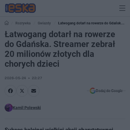
Rozrywka
Gwiazdy
Łatwogang dotarł na rowerze do Gdańska.
Streamer zebrał 20 milionów złotych dla chorych dzieci
Łatwogang dotarł na rowerze
do Gdańska. Streamer zebrał
20 milionów złotych dla
chorych dzieci
2026-05-24
22:27
Dodaj do Google
Kamil Polewski
Sukces kolejnej wielkiej akcji charytatywnej.