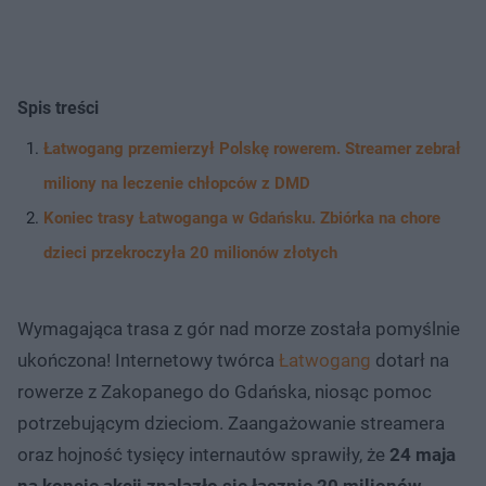
Spis treści
Łatwogang przemierzył Polskę rowerem. Streamer zebrał
miliony na leczenie chłopców z DMD
Koniec trasy Łatwoganga w Gdańsku. Zbiórka na chore
dzieci przekroczyła 20 milionów złotych
Wymagająca trasa z gór nad morze została pomyślnie
ukończona! Internetowy twórca
Łatwogang
dotarł na
rowerze z Zakopanego do Gdańska, niosąc pomoc
potrzebującym dzieciom. Zaangażowanie streamera
oraz hojność tysięcy internautów sprawiły, że
24 maja
na koncie akcji znalazło się łącznie 20 milionów