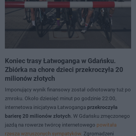
Koniec trasy Łatwoganga w Gdańsku.
Zbiórka na chore dzieci przekroczyła 20
milionów złotych
Imponujący wynik finansowy został odnotowany tuż po
zmroku. Około dziesięć minut po godzinie 22:00,
internetowa inicjatywa Łatwoganga
przekroczyła
barierę 20 milionów złotych
. W Gdańsku zmęczonego
jazdą na rowerze twórcę internetowego
powitała
rzesza wzruszonych sympatyków.
Zgromadzeni