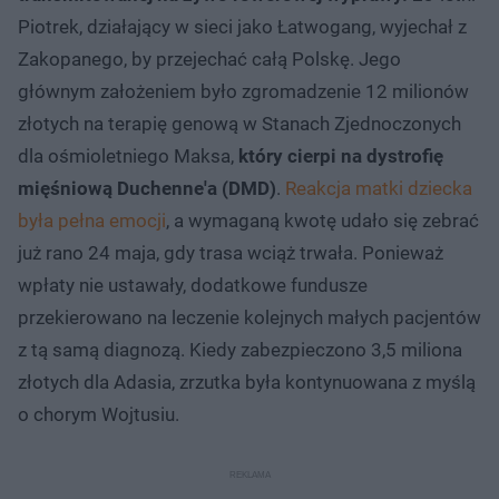
Piotrek, działający w sieci jako Łatwogang, wyjechał z
Zakopanego, by przejechać całą Polskę. Jego
głównym założeniem było zgromadzenie 12 milionów
złotych na terapię genową w Stanach Zjednoczonych
dla ośmioletniego Maksa,
który cierpi na dystrofię
mięśniową Duchenne'a (DMD)
.
Reakcja matki dziecka
była pełna emocji
, a wymaganą kwotę udało się zebrać
już rano 24 maja, gdy trasa wciąż trwała. Ponieważ
wpłaty nie ustawały, dodatkowe fundusze
przekierowano na leczenie kolejnych małych pacjentów
z tą samą diagnozą. Kiedy zabezpieczono 3,5 miliona
złotych dla Adasia, zrzutka była kontynuowana z myślą
o chorym Wojtusiu.