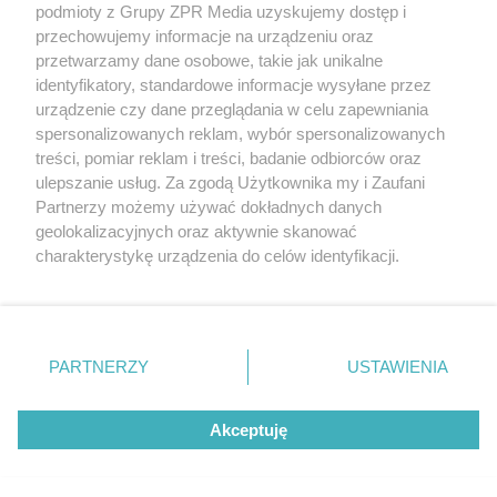
podmioty z Grupy ZPR Media uzyskujemy dostęp i
rozpowszechniany lub dalej rozpowszechniany w jakikolwiek sposób (w
przechowujemy informacje na urządzeniu oraz
tym także elektroniczny lub mechaniczny) na jakimkolwiek polu
eksploatacji w jakiejkolwiek formie, włącznie z umieszczaniem w
przetwarzamy dane osobowe, takie jak unikalne
Internecie bez pisemnej zgody właściciela praw. Jakiekolwiek użycie lub
identyfikatory, standardowe informacje wysyłane przez
wykorzystanie utworów w całości lub w części z naruszeniem prawa,
tzn. bez właściwej zgody, jest zabronione pod groźbą kary i może być
urządzenie czy dane przeglądania w celu zapewniania
ścigane prawnie.
spersonalizowanych reklam, wybór spersonalizowanych
treści, pomiar reklam i treści, badanie odbiorców oraz
ulepszanie usług. Za zgodą Użytkownika my i Zaufani
Partnerzy możemy używać dokładnych danych
geolokalizacyjnych oraz aktywnie skanować
charakterystykę urządzenia do celów identyfikacji.
Ponieważ cenimy Twoją prywatność, prosimy o zgodę na
O nas
korzystanie z tych technologii poprzez kliknięcie
Informacje prawne
„Akceptuję”. Zgoda jest dobrowolna i zawsze możesz ją
zmienić/wycofać klikając przycisk ustawień prywatności
PARTNERZY
USTAWIENIA
Nasze serwisy
znajdujący się w lewym dolnym rogu strony
. Niektóre
rodzaje przetwarzania danych nie wymagają zgody
© 2026 Grupa ZPR Media
Akceptuję
użytkownika, ale masz prawo sprzeciwić się takiemu
przetwarzaniu. Preferencje będą miały zastosowanie tylko
na tej witrynie.