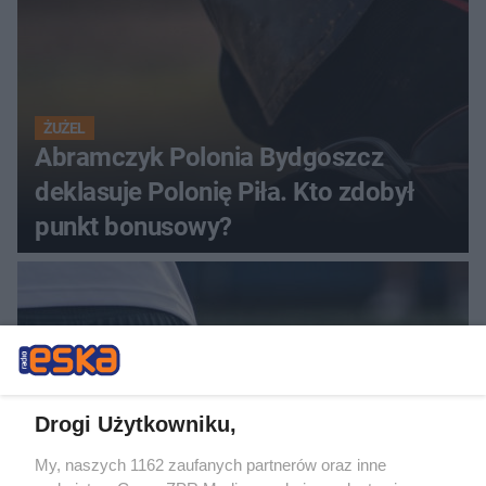
ŻUŻEL
Abramczyk Polonia Bydgoszcz
deklasuje Polonię Piła. Kto zdobył
punkt bonusowy?
Drogi Użytkowniku,
My, naszych 1162 zaufanych partnerów oraz inne