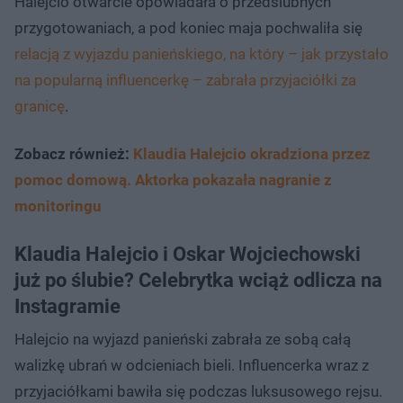
Halejcio otwarcie opowiadała o przedślubnych
przygotowaniach, a pod koniec maja pochwaliła się
relacją z wyjazdu panieńskiego, na który – jak przystało
na popularną influencerkę – zabrała przyjaciółki za
granicę
.
Zobacz również:
Klaudia Halejcio okradziona przez
pomoc domową. Aktorka pokazała nagranie z
monitoringu
Klaudia Halejcio i Oskar Wojciechowski
już po ślubie? Celebrytka wciąż odlicza na
Instagramie
Halejcio na wyjazd panieński zabrała ze sobą całą
walizkę ubrań w odcieniach bieli. Influencerka wraz z
przyjaciółkami bawiła się podczas luksusowego rejsu.