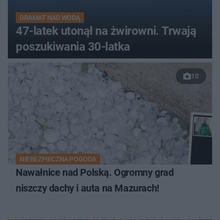
DRAMAT NAD WODĄ
47-latek utonął na żwirowni. Trwają
poszukiwania 30-latka
10
NIEBEZPIECZNA POGODA
Nawałnice nad Polską. Ogromny grad
niszczy dachy i auta na Mazurach!