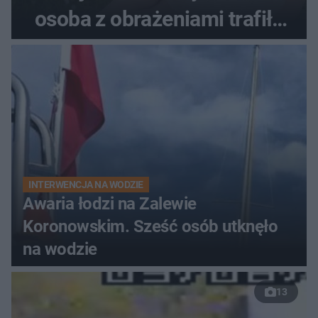
osoba z obrażeniami trafiła
do szpitala
INTERWENCJA NA WODZIE
Awaria łodzi na Zalewie
Koronowskim. Sześć osób utknęło
na wodzie
13