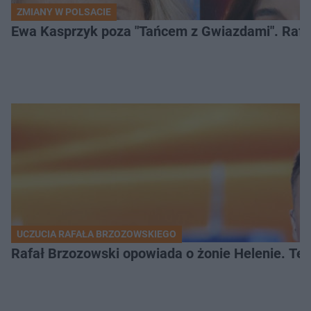
ZMIANY W POLSACIE
Ewa Kasprzyk poza "Tańcem z Gwiazdami". Rafa
UCZUCIA RAFAŁA BRZOZOWSKIEGO
Rafał Brzozowski opowiada o żonie Helenie. Te 