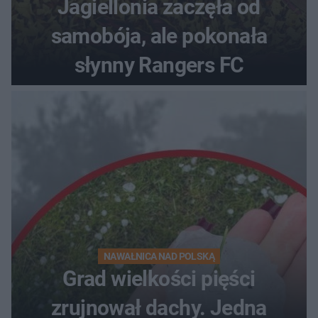
Jagiellonia zaczęła od
samobója, ale pokonała
słynny Rangers FC
NAWAŁNICA NAD POLSKĄ
Grad wielkości pięści
zrujnował dachy. Jedna