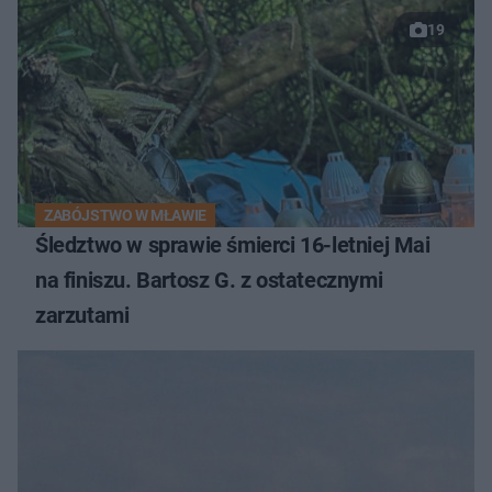
19
ZABÓJSTWO W MŁAWIE
Śledztwo w sprawie śmierci 16-letniej Mai
na finiszu. Bartosz G. z ostatecznymi
zarzutami