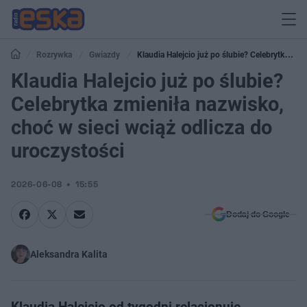
Rozrywka
Gwiazdy
Klaudia Halejcio już po ślubie? Celebrytka
zmieniła nazwisko, choć w sieci wciąż odlicza do uroczystości
Klaudia Halejcio już po ślubie?
Celebrytka zmieniła nazwisko,
choć w sieci wciąż odlicza do
uroczystości
2026-06-08
15:55
Dodaj do Google
Aleksandra Kalita
Klaudia Halejcio od tygodni relacjonuje