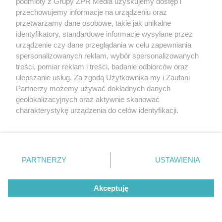
podmioty z Grupy ZPR Media uzyskujemy dostęp i
TENIS ZIEMNY
przechowujemy informacje na urządzeniu oraz
Challenger ATP Kozerki. Ostatni
przetwarzamy dane osobowe, takie jak unikalne
identyfikatory, standardowe informacje wysyłane przez
Polak odpada z turnieju
urządzenie czy dane przeglądania w celu zapewniania
spersonalizowanych reklam, wybór spersonalizowanych
ZOBACZ WIĘCEJ
treści, pomiar reklam i treści, badanie odbiorców oraz
ulepszanie usług. Za zgodą Użytkownika my i Zaufani
Partnerzy możemy używać dokładnych danych
geolokalizacyjnych oraz aktywnie skanować
charakterystykę urządzenia do celów identyfikacji.
Ponieważ cenimy Twoją prywatność, prosimy o zgodę na
korzystanie z tych technologii poprzez kliknięcie
„Akceptuję”. Zgoda jest dobrowolna i zawsze możesz ją
zmienić/wycofać klikając przycisk ustawień prywatności
PARTNERZY
USTAWIENIA
znajdujący się w lewym dolnym rogu strony
. Niektóre
rodzaje przetwarzania danych nie wymagają zgody
Akceptuję
użytkownika, ale masz prawo sprzeciwić się takiemu
przetwarzaniu. Preferencje będą miały zastosowanie tylko
na tej witrynie.