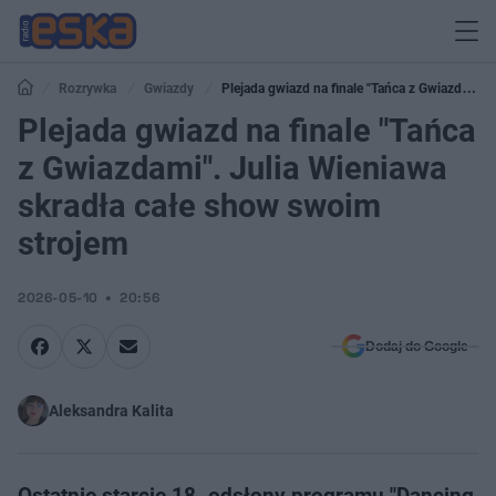
Rozrywka
Gwiazdy
Plejada gwiazd na finale "Tańca z Gwiazdami".
Julia Wieniawa skradła całe show swoim strojem
Plejada gwiazd na finale "Tańca
z Gwiazdami". Julia Wieniawa
skradła całe show swoim
strojem
2026-05-10
20:56
Dodaj do Google
Aleksandra Kalita
Ostatnie starcie 18. odsłony programu "Dancing