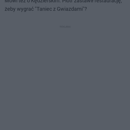
Mówi też o Kędzierskim. Piotr zastawił restaurację,
żeby wygrać "Taniec z Gwiazdami"?