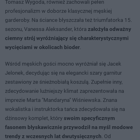
Tomasz Wygoda, również zachowali pełen
profesjonalizm w doborze klasycznej męskiej
garderoby. Na ściance błyszczała też triumfatorka 15.
sezonu, Vanessa Aleksander, która
założyła odważny
ciemny strój wyróżniający się charakterystycznymi
wycięciami w okolicach bioder
.
Wśród męskich gości mocno wyróżniał się Jacek
Jelonek, decydując się na elegancki szary garnitur
zestawiony ze śnieżnobiałą koszulą. Zupełnie inny,
zdecydowanie luźniejszy klimat zaprezentowała na
imprezie Marta "Mandaryna" Wiśniewska. Znana
wokalistka i instruktorka tańca zdecydowała się na
dżinsowy komplet, który
swoim specyficznym
fasonem błyskawicznie przywodził na myśl modowe
trendy z wczesnych lat dwutysięcznych
. Od