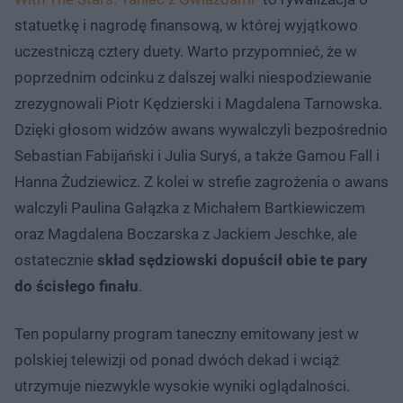
statuetkę i nagrodę finansową, w której wyjątkowo
uczestniczą cztery duety. Warto przypomnieć, że w
poprzednim odcinku z dalszej walki niespodziewanie
zrezygnowali Piotr Kędzierski i Magdalena Tarnowska.
Dzięki głosom widzów awans wywalczyli bezpośrednio
Sebastian Fabijański i Julia Suryś, a także Gamou Fall i
Hanna Żudziewicz. Z kolei w strefie zagrożenia o awans
walczyli Paulina Gałązka z Michałem Bartkiewiczem
oraz Magdalena Boczarska z Jackiem Jeschke, ale
ostatecznie
skład sędziowski dopuścił obie te pary
do ścisłego finału
.
Ten popularny program taneczny emitowany jest w
polskiej telewizji od ponad dwóch dekad i wciąż
utrzymuje niezwykle wysokie wyniki oglądalności.