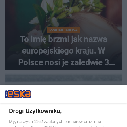
RZADKIE IMIONA
To imię brzmi jak nazwa
europejskiego kraju. W
Polsce nosi je zaledwie 3
kobiety
Drogi Użytkowniku,
My, naszych 1162 zaufanych partnerów oraz inne