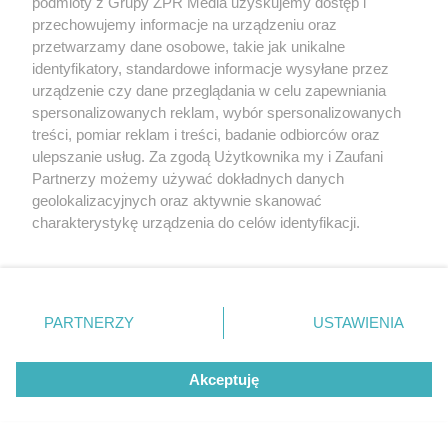
podmioty z Grupy ZPR Media uzyskujemy dostęp i
przechowujemy informacje na urządzeniu oraz
DOMOWE TRIKI
przetwarzamy dane osobowe, takie jak unikalne
Zwilż kartkę i połóż na
identyfikatory, standardowe informacje wysyłane przez
urządzenie czy dane przeglądania w celu zapewniania
parapecie. Żadna mucha nie
spersonalizowanych reklam, wybór spersonalizowanych
treści, pomiar reklam i treści, badanie odbiorców oraz
wleci do twojego domu
ulepszanie usług. Za zgodą Użytkownika my i Zaufani
Partnerzy możemy używać dokładnych danych
geolokalizacyjnych oraz aktywnie skanować
charakterystykę urządzenia do celów identyfikacji.
Ponieważ cenimy Twoją prywatność, prosimy o zgodę na
korzystanie z tych technologii poprzez kliknięcie
„Akceptuję”. Zgoda jest dobrowolna i zawsze możesz ją
zmienić/wycofać klikając przycisk ustawień prywatności
PARTNERZY
USTAWIENIA
znajdujący się w lewym dolnym rogu strony
. Niektóre
rodzaje przetwarzania danych nie wymagają zgody
Akceptuję
użytkownika, ale masz prawo sprzeciwić się takiemu
przetwarzaniu. Preferencje będą miały zastosowanie tylko
PIELĘGNACJA BORÓWKI
na tej witrynie.
Zrób to po zebraniu borówek, a za