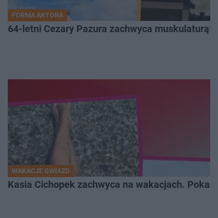
FORMA AKTORA
64-letni Cezary Pazura zachwyca muskulaturą! T
WAKACJE GWIAZD
Kasia Cichopek zachwyca na wakacjach. Pokaza