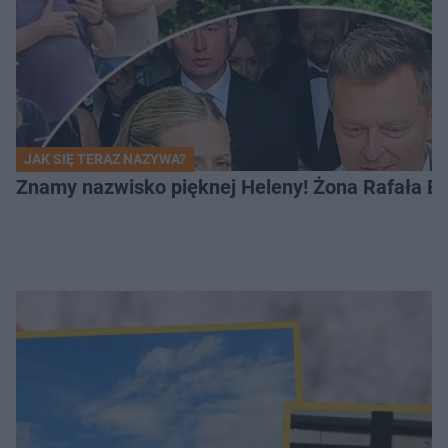
JAK SIĘ TERAZ NAZYWA?
Znamy nazwisko pięknej Heleny! Żona Rafała Br