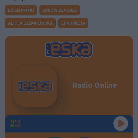
DZIEŃ MATKI
EUROWIZJA 2026
ALICJA SZEMPLIŃSKA
EUROWIZJA
Radio Online
TERAZ
GRAMY