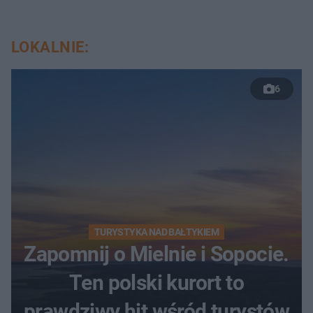
LOKALNIE:
6
TURYSTYKA NAD BAŁTYKIEM
Zapomnij o Mielnie i Sopocie.
Ten polski kurort to
prawdziwy hit wśród turystów