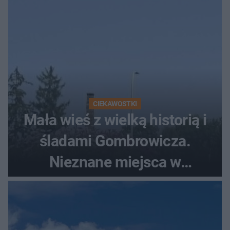
CIEKAWOSTKI
Mała wieś z wielką historią i
śladami Gombrowicza.
Nieznane miejsca w
Świętokrzyskiem