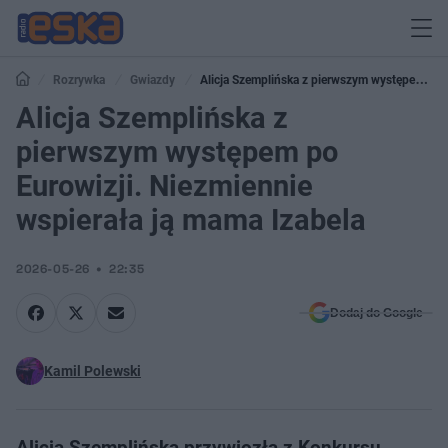
Rozrywka
Gwiazdy
Alicja Szemplińska z pierwszym występem po
Eurowizji. Niezmiennie wspierała ją mama Izabela
Alicja Szemplińska z
pierwszym występem po
Eurowizji. Niezmiennie
wspierała ją mama Izabela
2026-05-26
22:35
Dodaj do Google
Kamil Polewski
Alicja Szemplińska przywiozła z Konkursu