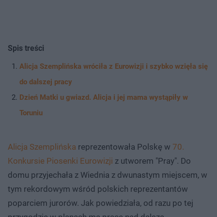
Spis treści
Alicja Szemplińska wróciła z Eurowizji i szybko wzięła się
do dalszej pracy
Dzień Matki u gwiazd. Alicja i jej mama wystąpiły w
Toruniu
Alicja Szemplińska
reprezentowała Polskę w
70.
Konkursie Piosenki Eurowizji
z utworem "Pray". Do
domu przyjechała z Wiednia z dwunastym miejscem, w
tym rekordowym wśród polskich reprezentantów
poparciem jurorów. Jak powiedziała, od razu po tej
przygodzie w planach ma prace nad dalszą