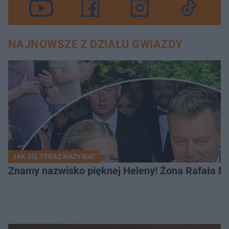
NAJNOWSZE Z DZIAŁU GWIAZDY
JAK SIĘ TERAZ NAZYWA?
Znamy nazwisko pięknej Heleny! Żona Rafała Br