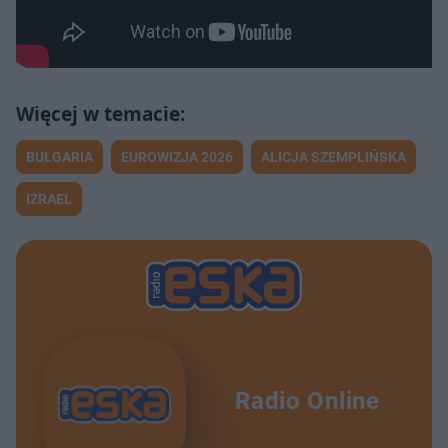
BUŁGARIA
EUROWIZJA 2026
ALICJA SZEMPLIŃSKA
IZRAEL
Radio Online