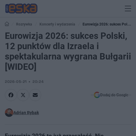
Rozrywka
Koncerty i wydarzenia
Eurowizja 2026: sukces Polski,
12 punktów dla Izraela i spektakularna wygrana Bułgarii [WIDEO]
Eurowizja 2026: sukces Polski,
12 punktów dla Izraela i
spektakularna wygrana Bułgarii
[WIDEO]
2026-05-21
20:24
Dodaj do Google
Adrian Rybak
Eurowizja 2026 to już przeszłość. Nie