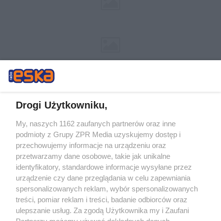
Drogi Użytkowniku,
My, naszych 1162 zaufanych partnerów oraz inne
Żaden utwór zamieszczony w serwisie nie może być powielany i
podmioty z Grupy ZPR Media uzyskujemy dostęp i
rozpowszechniany lub dalej rozpowszechniany w jakikolwiek sposób (w
przechowujemy informacje na urządzeniu oraz
tym także elektroniczny lub mechaniczny) na jakimkolwiek polu
eksploatacji w jakiejkolwiek formie, włącznie z umieszczaniem w
przetwarzamy dane osobowe, takie jak unikalne
Internecie bez pisemnej zgody właściciela praw. Jakiekolwiek użycie lub
identyfikatory, standardowe informacje wysyłane przez
wykorzystanie utworów w całości lub w części z naruszeniem prawa,
tzn. bez właściwej zgody, jest zabronione pod groźbą kary i może być
urządzenie czy dane przeglądania w celu zapewniania
ścigane prawnie.
spersonalizowanych reklam, wybór spersonalizowanych
treści, pomiar reklam i treści, badanie odbiorców oraz
ulepszanie usług. Za zgodą Użytkownika my i Zaufani