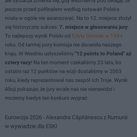
ale sytuacja zmienia się, gdy weźmiemy pod uwagę, że
jeszcze przed półfinałem według notowań Polska
miała w ogóle nie awansować. Na to 12. miejsce złożył
się historyczny sukces:
7. miejsce w głosowaniu jury
.
To najlepszy wynik Polski od
Edyty Górniak w 1994
roku. Od tamtej pory komisja nie doceniła naszego
kraju. W Wiedniu usłyszeliśmy
"12 points to Poland" aż
cztery razy
! Na ten moment czekaliśmy 23 lata, bo
ostatni raz 12 punktów na wizji dostaliśmy w 2003
roku, kiedy reprezentował nas zespół Ich Troje. Wynik
Alicji pokazuje, że jury wcale nas nie nienawidzi i
możemy kiedyś ten konkurs wygrać.
Eurowizja 2026 - Alexandra Căpitănescu z Rumunii
w wywiadzie dla ESKI