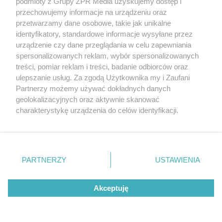
podmioty z Grupy ZPR Media uzyskujemy dostęp i
przechowujemy informacje na urządzeniu oraz
przetwarzamy dane osobowe, takie jak unikalne
identyfikatory, standardowe informacje wysyłane przez
urządzenie czy dane przeglądania w celu zapewniania
spersonalizowanych reklam, wybór spersonalizowanych
treści, pomiar reklam i treści, badanie odbiorców oraz
ulepszanie usług. Za zgodą Użytkownika my i Zaufani
Partnerzy możemy używać dokładnych danych
geolokalizacyjnych oraz aktywnie skanować
charakterystykę urządzenia do celów identyfikacji.
Ponieważ cenimy Twoją prywatność, prosimy o zgodę na
korzystanie z tych technologii poprzez kliknięcie
„Akceptuję”. Zgoda jest dobrowolna i zawsze możesz ją
zmienić/wycofać klikając przycisk ustawień prywatności
PARTNERZY
USTAWIENIA
znajdujący się w lewym dolnym rogu strony
. Niektóre
rodzaje przetwarzania danych nie wymagają zgody
Żaden utwór zamieszczony w serwisie nie może być powielany i
Akceptuję
użytkownika, ale masz prawo sprzeciwić się takiemu
rozpowszechniany lub dalej rozpowszechniany w jakikolwiek sposób (w
przetwarzaniu. Preferencje będą miały zastosowanie tylko
tym także elektroniczny lub mechaniczny) na jakimkolwiek polu
na tej witrynie.
eksploatacji w jakiejkolwiek formie, włącznie z umieszczaniem w
Internecie bez pisemnej zgody właściciela praw. Jakiekolwiek użycie lub