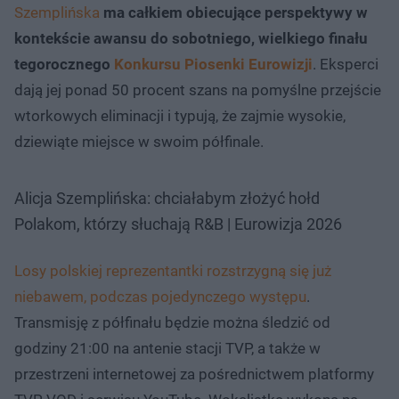
Szemplińska
ma całkiem obiecujące perspektywy w
kontekście awansu do sobotniego, wielkiego finału
tegorocznego
Konkursu Piosenki Eurowizji
. Eksperci
dają jej ponad 50 procent szans na pomyślne przejście
wtorkowych eliminacji i typują, że zajmie wysokie,
dziewiąte miejsce w swoim półfinale.
Alicja Szemplińska: chciałabym złożyć hołd
Polakom, którzy słuchają R&B | Eurowizja 2026
Losy polskiej reprezentantki rozstrzygną się już
niebawem, podczas pojedynczego występu
.
Transmisję z półfinału będzie można śledzić od
godziny 21:00 na antenie stacji TVP, a także w
przestrzeni internetowej za pośrednictwem platformy