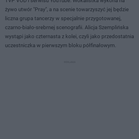
TVP VOD i serwisu YouTube. Wokalistka wykona na
żywo utwór "Pray", a na scenie towarzyszyć jej będzie
liczna grupa tancerzy w specjalnie przygotowanej,
czarno-biało-srebrnej scenografii. Alicja Szemplińska
wystąpi jako czternasta z kolei, czyli jako przedostatnia
uczestniczka w pierwszym bloku półfinałowym.