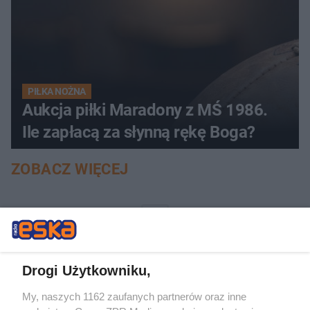
PIŁKA NOŻNA
Aukcja piłki Maradony z MŚ 1986.
Ile zapłacą za słynną rękę Boga?
ZOBACZ WIĘCEJ
Drogi Użytkowniku,
My, naszych 1162 zaufanych partnerów oraz inne