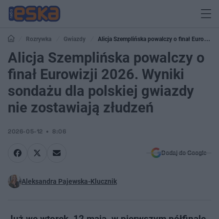
Rozrywka
Gwiazdy
Alicja Szemplińska powalczy o finał Eurowizji
2026. Wyniki sondażu dla polskiej gwiazdy nie zostawiają złudzeń
Alicja Szemplińska powalczy o
finał Eurowizji 2026. Wyniki
sondażu dla polskiej gwiazdy
nie zostawiają złudzeń
2026-05-12
8:06
Dodaj do Google
Aleksandra Pajewska-Klucznik
Już we wtorek, 12 maja, w pierwszym półfinale