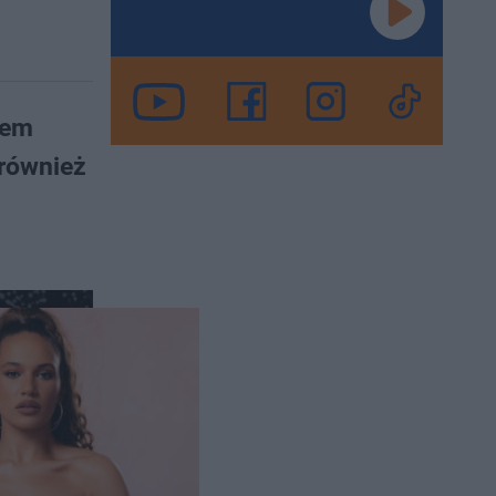
łem
 również