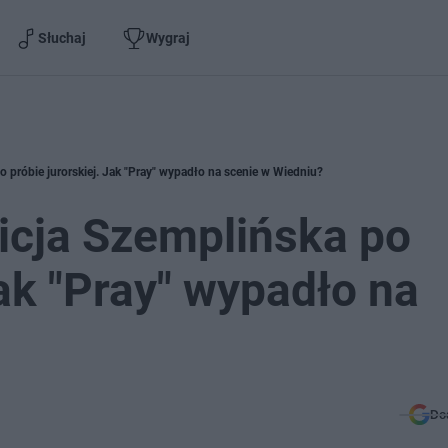
Słuchaj
Wygraj
o próbie jurorskiej. Jak "Pray" wypadło na scenie w Wiedniu?
licja Szemplińska po
Jak "Pray" wypadło na
Do