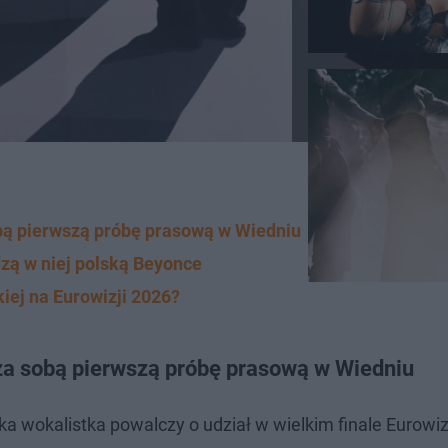
bą pierwszą próbę prasową w Wiedniu
dzą w niej polską Beyonce
kiej na Eurowizji 2026?
za sobą pierwszą próbę prasową w Wiedniu
a wokalistka powalczy o udział w wielkim finale Eurowiz