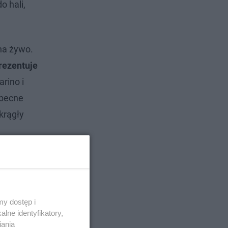
o hali,
na żywo.
rezentuje
rino i
obecne
okrągły
y dostęp i
lne identyfikatory,
iania