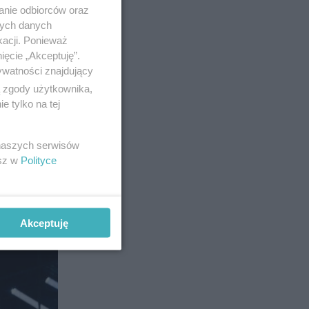
anie odbiorców oraz
nych danych
kacji. Ponieważ
ięcie „Akceptuję”.
ywatności znajdujący
ą zgody użytkownika,
 tylko na tej
 naszych serwisów
esz w
Polityce
JĘCIA]
Akceptuję
43