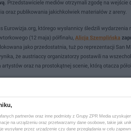
wą
. Przedstawiciele mediów otrzymali zgodę na wejście d
a oraz publikowania jakichkolwiek materiałów z areny.
 Eurowizja.org, którego wysłannicy śledzili wydarzenia 
 wtorkowego (12 maja) półfinału,
Alicja Szemplińska
zap
ulokowana jako przedostatnia, tuż po reprezentacji San Ma
wynika, że austriaccy organizatorzy postawili na wszech
la artystów oraz na prostokątnej scenie, którą otacza pół
ylotem na Eurowizję 2026
niku,
fanych partnerów oraz inne podmioty z Grupy ZPR Media uzyskujem
cje na urządzeniu oraz przetwarzamy dane osobowe, takie jak unika
je wysyłane przez urządzenie czy dane przeglądania w celu zapewn