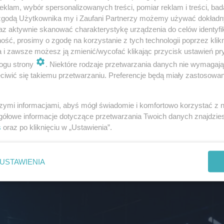
klam, wybór spersonalizowanych treści, pomiar reklam i treści, bad
 zgodą Użytkownika my i Zaufani Partnerzy możemy używać dokład
az aktywnie skanować charakterystykę urządzenia do celów identyfi
ść, prosimy o zgodę na korzystanie z tych technologii poprzez klikn
a i zawsze możesz ją zmienić/wycofać klikając przycisk ustawień pr
ogu strony
. Niektóre rodzaje przetwarzania danych nie wymagaj
iwić się takiemu przetwarzaniu. Preferencje będą miały zastosowanie
szymi informacjami, abyś mógł świadomie i komfortowo korzystać z
gółowe informacje dotyczące przetwarzania Twoich danych znajdzi
 otwarcia Eurowizji 2026. Polka zachwycała urodą! [ZD
s
oraz po kliknięciu w „Ustawienia”.
USTAWIENIA