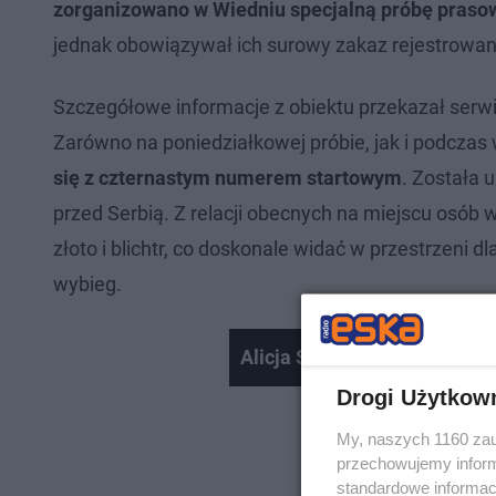
zorganizowano w Wiedniu specjalną próbę praso
jednak obowiązywał ich surowy zakaz rejestrowani
Szczegółowe informacje z obiektu przekazał serwis
Zarówno na poniedziałkowej próbie, jak i podczas
się z czternastym numerem startowym
. Została 
przed Serbią. Z relacji obecnych na miejscu osób 
złoto i blichtr, co doskonale widać w przestrzeni d
wybieg.
Alicja Szemplińska przed w
Drogi Użytkow
My, naszych 1160 zau
przechowujemy informa
standardowe informac