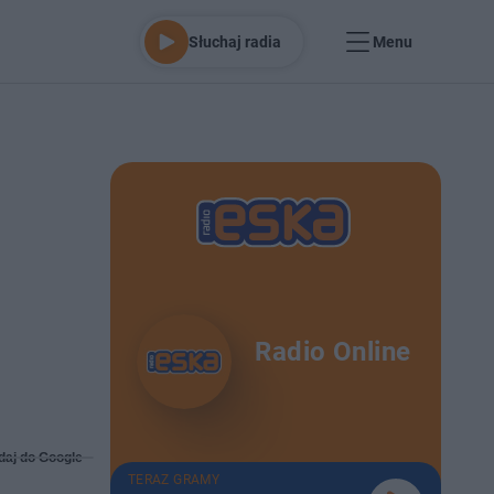
Słuchaj radia
Menu
Radio Online
daj do Google
TERAZ GRAMY