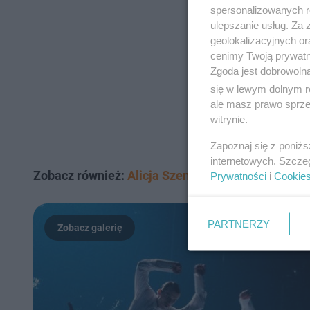
spersonalizowanych re
ulepszanie usług. Za
geolokalizacyjnych or
cenimy Twoją prywatno
Zgoda jest dobrowoln
się w lewym dolnym r
ale masz prawo sprzec
witrynie.
Zapoznaj się z poniż
internetowych. Szcze
Zobacz również:
Alicja Szemplińska na ceremonii
Prywatności
i
Cookie
PARTNERZY