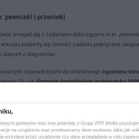
pewniaki i przecieki
owie zmagali się z zadaniami dotyczącymi m.in.
procent
 arkuszu pojawiły się również zadania praktyczne
związa
em danych z diagramów
.
rowanymi odpowiedziami do wtorkowego
egzaminu ósmo
inach 13 - 14.
Egzamin ósmoklasisty matematyka 202
niku,
fanych partnerów oraz inne podmioty z Grupy ZPR Media uzyskujem
cje na urządzeniu oraz przetwarzamy dane osobowe, takie jak unika
je wysyłane przez urządzenie czy dane przeglądania w celu zapewn