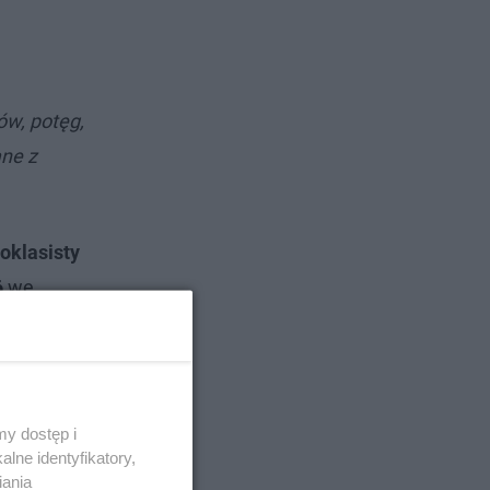
ów, potęg,
ne z
klasisty
6
we
y dostęp i
lne identyfikatory,
iania