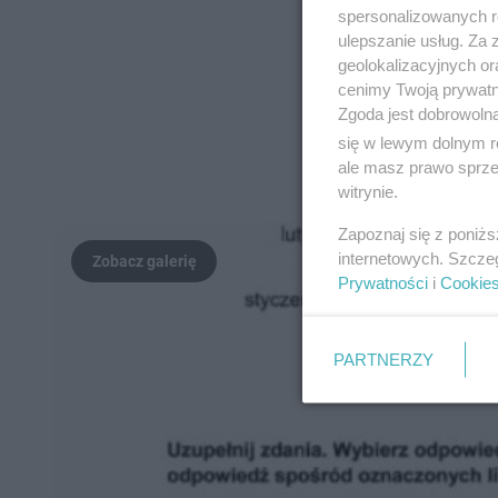
spersonalizowanych re
ulepszanie usług. Za
geolokalizacyjnych or
cenimy Twoją prywatno
Zgoda jest dobrowoln
się w lewym dolnym r
ale masz prawo sprzec
witrynie.
Zapoznaj się z poniż
internetowych. Szcze
Prywatności
i
Cookie
PARTNERZY