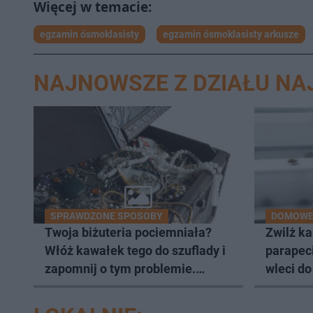
egzamin ósmoklasisty
egzamin ósmoklasisty arkusze
NAJNOWSZE Z DZIAŁU N
SPRAWDZONE SPOSOBY
DOMOWE 
Twoja biżuteria pociemniała?
Zwilż ka
Włóż kawałek tego do szuflady i
parapec
zapomnij o tym problemie.
wleci d
Sposób na pociemniałą biżuterię