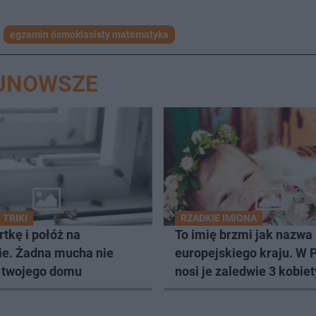
egzamin ósmoklasisty matematyka
AJNOWSZE
TRIKI
RZADKIE IMIONA
rtkę i połóż na
To imię brzmi jak nazwa
ie. Żadna mucha nie
europejskiego kraju. W 
o twojego domu
nosi je zaledwie 3 kobiet