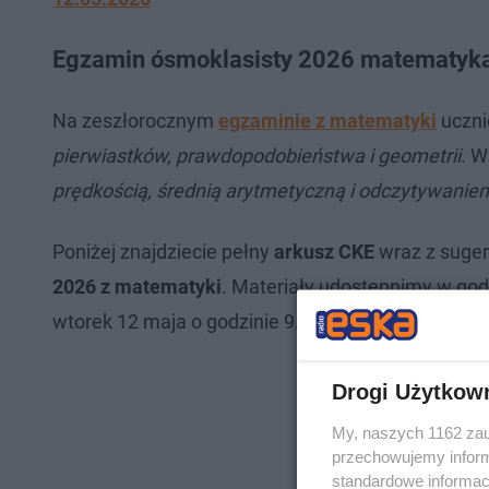
Egzamin ósmoklasisty 2026 matematyka: 
Na zeszłorocznym
egzaminie z matematyki
uczni
pierwiastków, prawdopodobieństwa i geometrii
. W
prędkością, średnią arytmetyczną i odczytywani
Poniżej znajdziecie pełny
arkusz CKE
wraz z suge
2026 z matematyki
. Materiały udostępnimy w godz
wtorek 12 maja o godzinie 9.
Drogi Użytkow
My, naszych 1162 zau
przechowujemy informa
standardowe informac