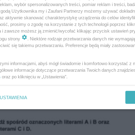
klam, wybór spersonalizowanych treści, pomiar reklam i treści, bad
 zgodą Użytkownika my i Zaufani Partnerzy możemy używać dokład
az aktywnie skanować charakterystykę urządzenia do celów identyfi
ść, prosimy o zgodę na korzystanie z tych technologii poprzez klikn
a i zawsze możesz ją zmienić/wycofać klikając przycisk ustawień pr
ogu strony
. Niektóre rodzaje przetwarzania danych nie wymagaj
iwić się takiemu przetwarzaniu. Preferencje będą miały zastosowanie
szymi informacjami, abyś mógł świadomie i komfortowo korzystać z
gółowe informacje dotyczące przetwarzania Twoich danych znajdzi
s
oraz po kliknięciu w „Ustawienia”.
USTAWIENIA