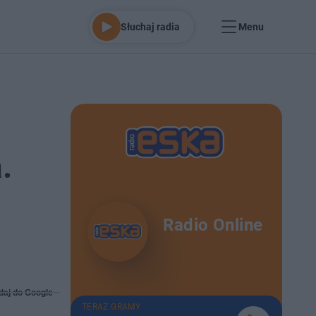
Słuchaj radia
Menu
.
Radio Online
daj do Google
TERAZ GRAMY