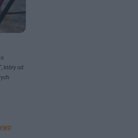
 o
, który od
wych
ŻYWO