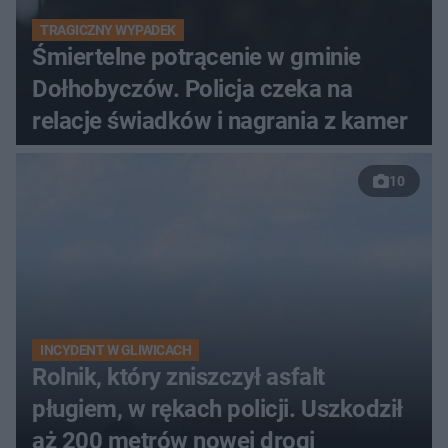
TRAGICZNY WYPADEK
Śmiertelne potrącenie w gminie
Dołhobyczów. Policja czeka na
relacje świadków i nagrania z kamer
10
INCYDENT W GLIWICACH
Rolnik, który zniszczył asfalt
pługiem, w rękach policji. Uszkodził
aż 200 metrów nowej drogi