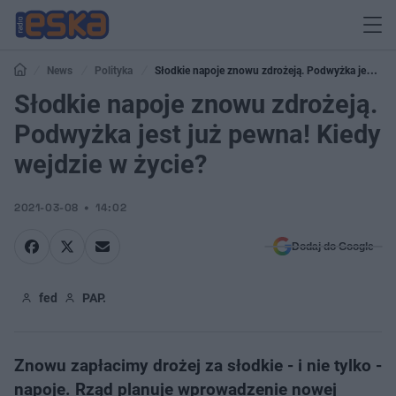
News
Polityka
Słodkie napoje znowu zdrożeją. Podwyżka jest już
pewna! Kiedy wejdzie w życie?
Słodkie napoje znowu zdrożeją.
Podwyżka jest już pewna! Kiedy
wejdzie w życie?
2021-03-08
14:02
Dodaj do Google
fed
PAP.
Znowu zapłacimy drożej za słodkie - i nie tylko -
napoje. Rząd planuje wprowadzenie nowej