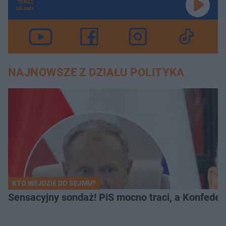
TERAZ
GRAMY
NAJNOWSZE Z DZIAŁU POLITYKA
KTO WEJDZIE DO SEJMU?
Sensacyjny sondaż! PiS mocno traci, a Konfedera