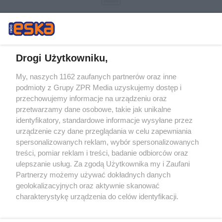
Drogi Użytkowniku,
My, naszych 1162 zaufanych partnerów oraz inne
Żaden utwór zamieszczony w serwisie nie może być powielany i
podmioty z Grupy ZPR Media uzyskujemy dostęp i
rozpowszechniany lub dalej rozpowszechniany w jakikolwiek sposób (w
tym także elektroniczny lub mechaniczny) na jakimkolwiek polu
przechowujemy informacje na urządzeniu oraz
eksploatacji w jakiejkolwiek formie, włącznie z umieszczaniem w
przetwarzamy dane osobowe, takie jak unikalne
Internecie bez pisemnej zgody właściciela praw. Jakiekolwiek użycie lub
identyfikatory, standardowe informacje wysyłane przez
wykorzystanie utworów w całości lub w części z naruszeniem prawa,
tzn. bez właściwej zgody, jest zabronione pod groźbą kary i może być
urządzenie czy dane przeglądania w celu zapewniania
ścigane prawnie.
spersonalizowanych reklam, wybór spersonalizowanych
treści, pomiar reklam i treści, badanie odbiorców oraz
ulepszanie usług. Za zgodą Użytkownika my i Zaufani
Partnerzy możemy używać dokładnych danych
geolokalizacyjnych oraz aktywnie skanować
charakterystykę urządzenia do celów identyfikacji.
Ponieważ cenimy Twoją prywatność, prosimy o zgodę na
O nas
korzystanie z tych technologii poprzez kliknięcie