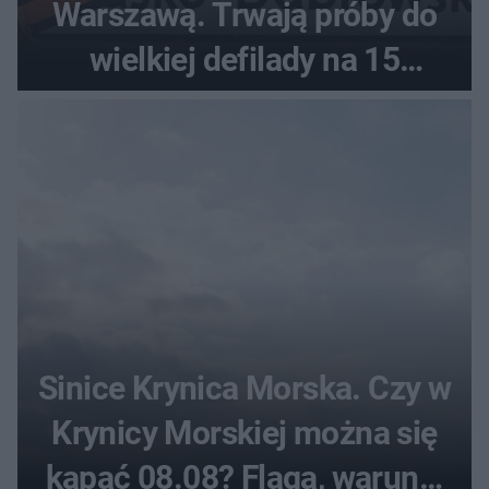
Warszawą. Trwają próby do
wielkiej defilady na 15
sierpnia
Sinice Krynica Morska. Czy w
Krynicy Morskiej można się
kąpać 08.08? Flaga, warunki